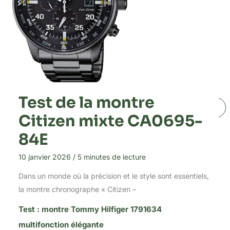
Test de la montre
1
2
…
6
Suivant
→
Citizen mixte CA0695-
84E
10 janvier 2026
/
5 minutes de lecture
Dans un monde où la précision et le style sont essentiels,
Dans cette catégorie
la montre chronographe « Citizen –
Test : montre Tommy Hilfiger 1791634
multifonction élégante