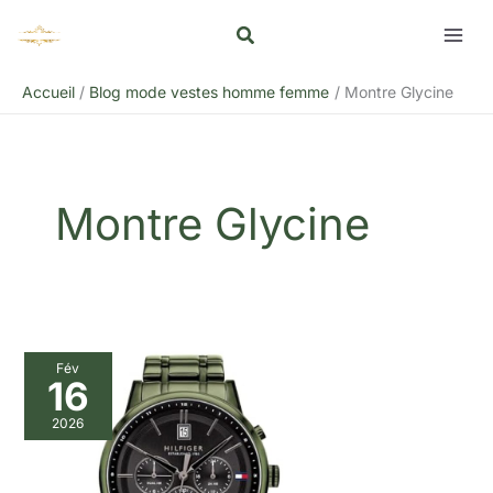
Aller
Rechercher
au
contenu
Accueil
Blog mode vestes homme femme
Montre Glycine
Montre Glycine
Fév
16
2026