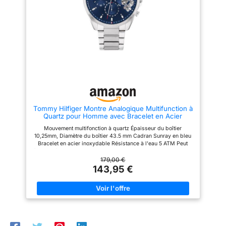
cadeau de la fête des pères, le
grande stabilité, un
chronométrage précis au 1/10e
cadeau de Noël .
3 ATM
de seconde. Les montres pour
Wiches militaires
hommes à bracelet en acier
imperméables: 30 m
inoxydable sont agréables à
imperméables, résistants à la
porter et respirantes. La
transpiration, résistantes à la
conception légère convient aux
pluie et lavage des mains pour
activités professionnelles avec
la vie quotidienne, pas de
des vêtements, ainsi qu'au
problème. Mais pas adapté à la
cyclisme, à la randonnée et à
natation, au bain, à la plongée
d'autres sports de plein air.
ou à l'eau chaude. Parfait pour
【étanche 3 ATM】: Cette
la plupart des sports intérieurs /
montre homme etanche est
extérieurs.
Temps facile à
étanche 3ATM jusqu'à une
lire: 12/24 heures du temps
Tommy Hilfiger Montre Analogique Multifunction à
profondeur de 30 mètres / 3
militaire et cadran lumineux. Les
Quartz pour Homme avec Bracelet en Acier
atm. Elle résiste à la sueur, à la
montres pour hommes équipées
Inoxydable Argenté - 1710448
pluie ou aux éclaboussures (la
du calendrier de date peuvent
Mouvement multifonction à quartz Épaisseur du boîtier
douche, la natation ou
vous dire l'heure rapidement et
10,25mm, Diamètre du boîtier 43.5 mm Cadran Sunray en bleu
l'immersion dans l'eau ne sont
avec précision. Venez avec une
Bracelet en acier inoxydable Résistance à l'eau 5 ATM Peut
pas recommandées). Les
fonction lumineuse, facile à lire
être portée sous la douche ou lors de la nage, mais pas lors de
aiguilles lumineuses absorbent
le temps même dans
plongée sous-marine
179,00 €
suffisamment d'énergie
143,95 €
l'obscurité.
Achat sans
lumineuse pour donner un effet
inquiétude: mouvement
lumineux dans les
analogique en quartz importé au
environnements peu éclairés.
Japon et batterie,
【Cadeau Exquis】: Cette
fonctionnement à long terme.
montre etanche homme
Garantie pendant 1 ans, garantie
luxueuse et élégante, emballée
de remboursement de 90 jours.
dans une boîte cadeau exquise,
Toutes les questions sont libres
est un cadeau idéal pour les