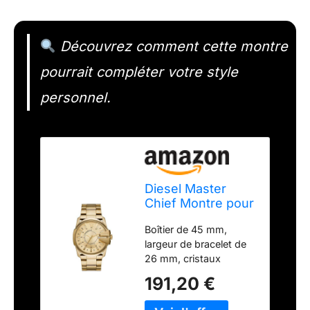
Découvrez comment cette montre
pourrait compléter votre style
personnel.
Diesel Master
Chief Montre pour
Homme,
Boîtier de 45 mm,
Mouvement à
largeur de bracelet de
Quartz avec
26 mm, cristaux
Bracelet en
minéraux, mouvement
Silicone, Acier
191,20 €
à quartz avec affichage
Inoxydable ou
analogique à trois
Cuir, Ton Or,