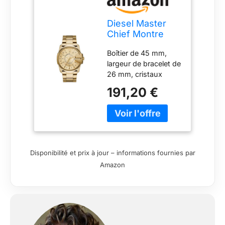
Diesel Master
Chief Montre
pour Homme,
Boîtier de 45 mm,
Mouvement à
largeur de bracelet de
Quartz avec
26 mm, cristaux
Bracelet en
minéraux,
Silicone, Acier
191,20 €
mouvement à quartz
Inoxydable ou
avec affichage
Cuir, Ton Or,
analogique à trois
45mm
aiguilles et date,
importé Boîtier rond
en acier inoxydable,
Disponibilité et prix à jour – informations fournies par
cadran doré Bracelet
Amazon
en acier inoxydable
doré Étanchéité
jusqu’à 100 m : peut
être portée pour la
baignade, la natation
ou la plongée en