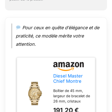
Pour ceux en quête d’élégance et de
praticité, ce modèle mérite votre
attention.
Diesel Master
Chief Montre
pour Homme,
Boîtier de 45 mm,
Mouvement à
largeur de bracelet de
Quartz avec
26 mm, cristaux
Bracelet en
minéraux,
Silicone, Acier
191,20 €
mouvement à quartz