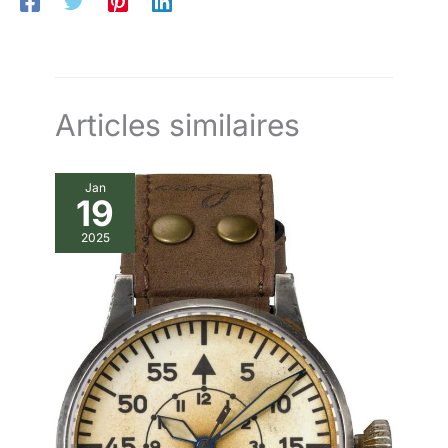
de
amis, les camarades de classe,
les pères, les amoureux, et est
sûr de gagner le cœur des amis
et de la famille.Les montres
pour homme LIGE sont
engagées dans la poursuite de
la qualité et de la mode,
résistent à l'épreuve du temps,
Articles similaires
et vous accompagnent mieux
tout au long de votre vie.
【Service Après-vente de
Qualité】: Si vous avez des
Jan
questions sur les produits,
19
n'hésitez pas à nous les poser,
nous vous fournirons des
solutions satisfaisantes dans
2025
les 24 heures. LIGE croit
fermement que la satisfaction
du client est notre objectif
permanent, ce qui se reflète
dans la qualité du produit et du
service.