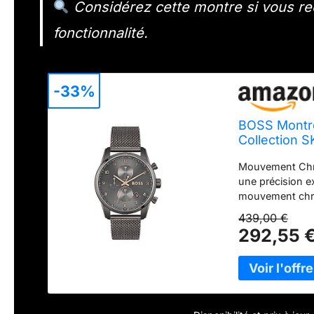
Considérez cette montre si vous re
fonctionnalité.
-33%
BOSS Montr
Collection 
Acier Inoxyd
Mouvement Chro
5ATM - 1513
une précision 
mouvement chro
fonction date pr
439,00 €
mm avec Épaiss
292,55 
robuste de 44 
offrant un desi
Cadran Gris Ma
avec le cadran 
contraste assure
toute tenue. Br