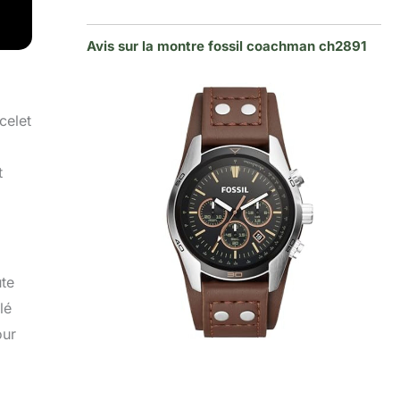
Avis sur la montre fossil coachman ch2891
celet
.
t
ute
lé
our