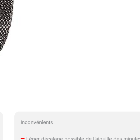
Inconvénients
–
Léger décalage possible de l’aiguille des minute