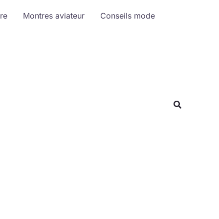
R
re
Montres aviateur
Conseils mode
e
c
h
e
r
c
h
e
r