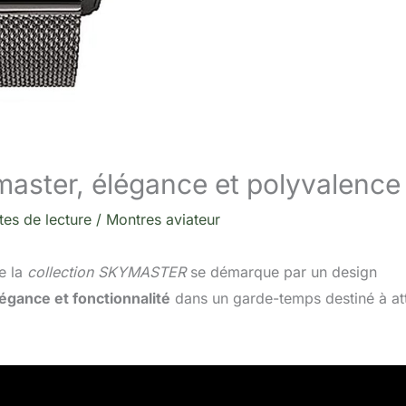
aster, élégance et polyvalence
tes de lecture
/
Montres aviateur
e la
collection SKYMASTER
se démarque par un design
égance et fonctionnalité
dans un garde-temps destiné à att