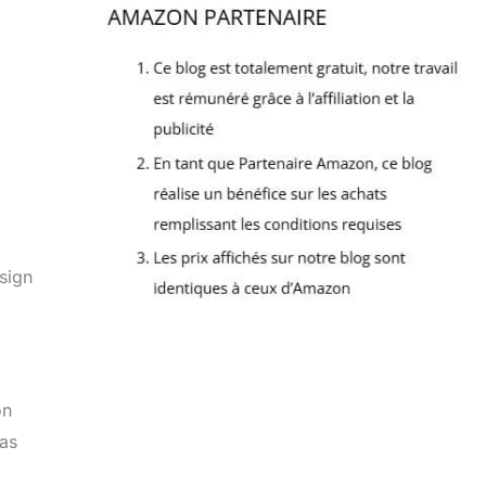
esign
on
pas