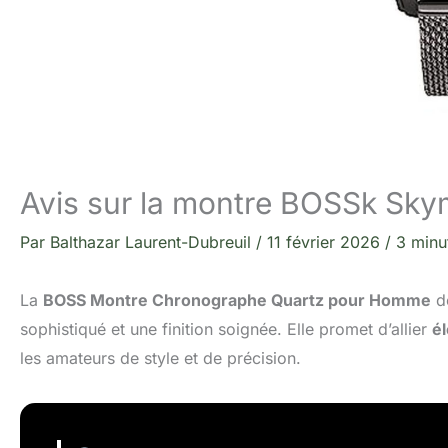
Avis sur la montre BOSSk Skym
Par
Balthazar Laurent-Dubreuil
/
11 février 2026
/
3 minu
La
BOSS Montre Chronographe Quartz pour Homme
d
sophistiqué et une finition soignée. Elle promet d’allier
él
les amateurs de style et de précision.