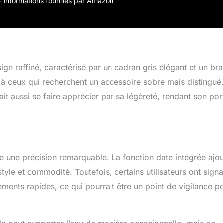
r – informations fournies par Amazon
d’une apparence élégante et moderne avec le bracelet en maille
 gris, doté d’un placage ionique (IP), conçu pour la durabilité
Résistance à l’Eau 5ATM pour un Usage Polyvalent : Adaptée
uotidiennes, cette montre chronographe BOSS offre une
eau de 5ATM, idéale pour la douche et la baignade. Notez
as adaptée à la plongée sous-marine, garantissant des
n raffiné, caractérisé par un cadran gris élégant et un bra
ables pour votre style de vie actif.
t à ceux qui recherchent un accessoire sobre mais distingué
sait aussi se faire apprécier par sa légèreté, rendant son por
?
e une précision remarquable. La fonction date intégrée ajo
style et commodité. Toutefois, certains utilisateurs ont signa
ements rapides, ce qui pourrait être un point de vigilance p
lle peut supporter l’eau de manière occasionnelle, mais ne