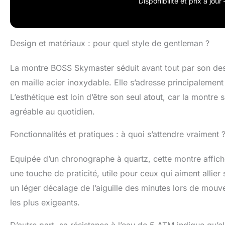
Disponibilité et prix à jou
(IP) : Profitez 
acier inoxydable
et le confort. 
aux activités q
Design et matériaux : pour quel style de gentleman ?
résistance à l’
qu’elle n’est p
La montre BOSS Skymaster séduit avant tout par son desig
performances dur
en maille acier inoxydable. Elle s’adresse principalemen
L’esthétique est loin d’être son seul atout, car la montre 
agréable au quotidien.
Fonctionnalités et pratiques : à quoi s’attendre vraiment 
Equipée d’un chronographe à quartz, cette montre affich
une touche de praticité, utile pour ceux qui aiment allier 
un léger décalage de l’aiguille des minutes lors de mouv
les plus exigeants.
D’autre part, sa résistance à l’eau de 5 ATM indique qu’e