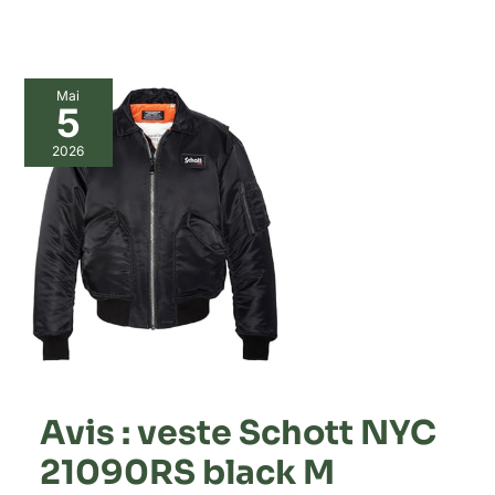
Mai
5
2026
Avis : veste Schott NYC
21090RS black M