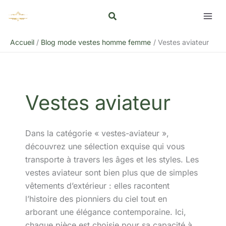
Aller
R
au
e
contenu
c
Accueil
Blog mode vestes homme femme
Vestes aviateur
h
e
r
c
Vestes aviateur
h
e
Dans la catégorie « vestes-aviateur »,
r
découvrez une sélection exquise qui vous
transporte à travers les âges et les styles. Les
vestes aviateur sont bien plus que de simples
vêtements d’extérieur : elles racontent
l’histoire des pionniers du ciel tout en
arborant une élégance contemporaine. Ici,
chaque pièce est choisie pour sa capacité à