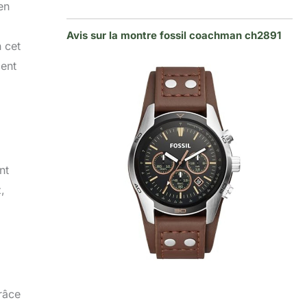
en
Avis sur la montre fossil coachman ch2891
n cet
cent
nt
,
râce