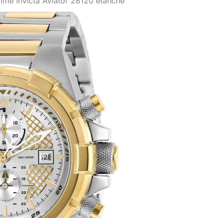
mme Invicta Aviator 28120 étanche