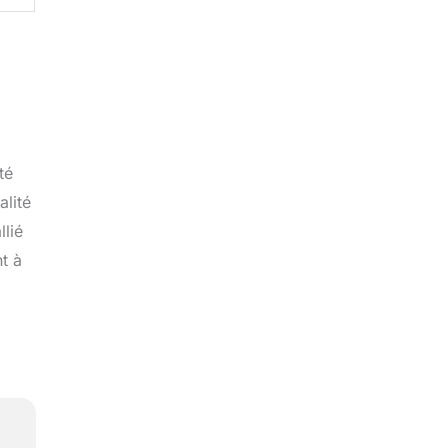
té
alité
llié
t à