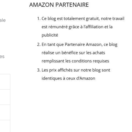
ale
es