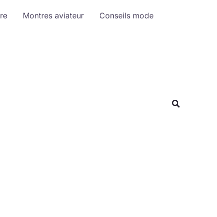
R
re
Montres aviateur
Conseils mode
e
c
h
e
r
c
h
e
r