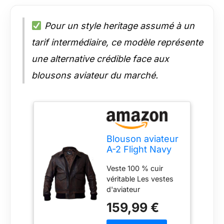
Pour un style heritage assumé à un
tarif intermédiaire, ce modèle représente
une alternative crédible face aux
blousons aviateur du marché.
Blouson aviateur
A-2 Flight Navy
Air Force en cuir
Veste 100 % cuir
vieilli pour
véritable Les vestes
homme, marron,
d'aviateur
M
contiennent deux
159,99 €
poches sur le devant
qui vous donnent