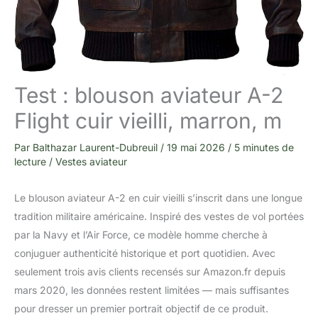
Test : blouson aviateur A-2
Flight cuir vieilli, marron, m
Par
Balthazar Laurent-Dubreuil
/
19 mai 2026
/
5 minutes de
lecture
/
Vestes aviateur
Le blouson aviateur A-2 en cuir vieilli s’inscrit dans une longue
tradition militaire américaine. Inspiré des vestes de vol portées
par la Navy et l’Air Force, ce modèle homme cherche à
conjuguer authenticité historique et port quotidien. Avec
seulement trois avis clients recensés sur Amazon.fr depuis
mars 2020, les données restent limitées — mais suffisantes
pour dresser un premier portrait objectif de ce produit.