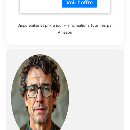
une sensation de
style aviateur avec
deux bonnes poches
pour reposer les bras
Disponibilité et prix à jour – informations fournies par
pendant la marche et
Amazon
deux poches
intérieures pour
donner un look
élégant aviateur de
l'armée aérienne qui
ravira votre
personnalité de bas
en haut. Cette veste
en cuir pour homme
se compose de
doublure : polister,
col : poches : deux
poches avant Veste
chaude en cuir pour
homme avec
fermeture éclair YKK