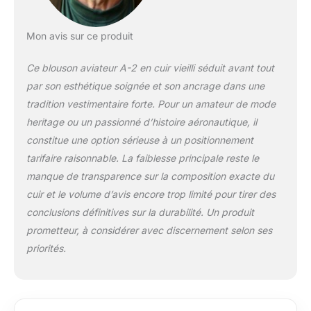
de qualité supérieure
Garantie de
remboursement à
Mon avis sur ce produit
100 % sous 30 jours
Retours et échanges.
Ce blouson aviateur A-2 en cuir vieilli séduit avant tout
Les retours et les
par son esthétique soignée et son ancrage dans une
échanges sont
tradition vestimentaire forte. Pour un amateur de mode
acceptés dans les 30
jours suivant la
heritage ou un passionné d’histoire aéronautique, il
livraison de l'article
constitue une option sérieuse à un positionnement
dans son état
tarifaire raisonnable. La faiblesse principale reste le
d'origine. Tous les
manque de transparence sur la composition exacte du
frais seront
cuir et le volume d’avis encore trop limité pour tirer des
remboursés
conclusions définitives sur la durabilité. Un produit
prometteur, à considérer avec discernement selon ses
priorités.