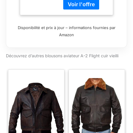
une sensation de
style aviateur avec
deux bonnes poches
pour reposer les bras
Disponibilité et prix à jour – informations fournies par
pendant la marche et
Amazon
deux poches
intérieures pour
donner un look
Découvrez d’autres blousons aviateur A-2 Flight cuir vieilli
élégant aviateur de
l'armée aérienne qui
ravira votre
personnalité de bas
en haut. Cette veste
en cuir pour homme
se compose de
doublure : polister,
col : poches : deux
poches avant Veste
chaude en cuir pour
homme avec
fermeture éclair YKK