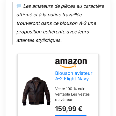
Les amateurs de pièces au caractère
affirmé et à la patine travaillée
trouveront dans ce blouson A-2 une
proposition cohérente avec leurs
attentes stylistiques.
Blouson aviateur
A-2 Flight Navy
Air Force en cuir
Veste 100 % cuir
vieilli pour
véritable Les vestes
homme, marron,
d'aviateur
M
contiennent deux
159,99 €
poches sur le devant
qui vous donnent