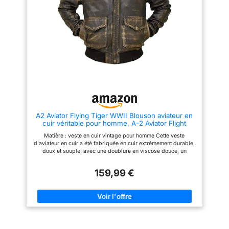
échanges sont acceptés dans
Notre politique de retour et de
les 30 jours suivant la livraison
remboursement de 30 jours
de l'article dans son état
garantit la qualité premium de
d'origine. Tous les frais seront
nos vestes en cuir
remboursés
A2 Aviator Flying Tiger WWII Blouson aviateur en
cuir véritable pour homme, A-2 Aviator Flight
Veste en cuir, XXL
Matière : veste en cuir vintage pour homme Cette veste
d'aviateur en cuir a été fabriquée en cuir extrêmement durable,
doux et souple, avec une doublure en viscose douce, un
matériau léger et durable ; doux au toucher et confortable à
porter. Veste en cuir pour hommes, entièrement doublée à
159,99 €
l'intérieur, quatre poches avec fermeture éclair, poignets avec
fermeture éclair, veste de moto pour hommes marron clair Cette
veste en cuir style bomber est un cadeau parfait pour vous-
même ou vos amis. Idéal pour les fêtes de Noël, les soirées en
boîte, Halloween, les cadeaux de Saint-Valentin pour lui, les
sorties nocturnes originales. Les vestes en cuir d'agneau sont
la tendance de la mode chaude pour toutes les saisons Si vous
n'êtes pas entièrement satisfait de nos vestes en cuir pour