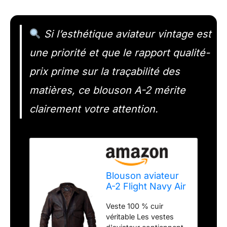
Si l’esthétique aviateur vintage est
une priorité et que le rapport qualité-
prix prime sur la traçabilité des
matières, ce blouson A-2 mérite
clairement votre attention.
Blouson aviateur
A-2 Flight Navy Air
Force en cuir vieilli
Veste 100 % cuir
pour homme,
véritable Les vestes
marron, M