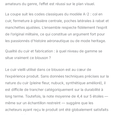
qualité supérieure
amateurs du genre, l’effet est réussi sur le plan visuel.
Garantie de
La coupe suit les codes classiques du modèle A-2 : col en
remboursement à 100
% sous 30 jours
cuir, fermeture à glissière centrale, poches latérales à rabat et
Retours et échanges.
manchettes ajustées. L’ensemble respecte fidèlement l’esprit
Les retours et les
de l’original militaire, ce qui constitue un argument fort pour
échanges sont
les passionnés d’histoire aéronautique ou de mode heritage.
acceptés dans les 30
jours suivant la
Qualité du cuir et fabrication : à quel niveau de gamme se
livraison de l'article
dans son état d'origine.
situe vraiment ce blouson ?
Tous les frais seront
remboursés
Le cuir vieilli utilisé dans ce blouson est au cœur de
l’expérience produit. Sans données techniques précises sur la
nature du cuir (pleine fleur, nubuck, synthétique amélioré), il
est difficile de trancher catégoriquement sur la durabilité à
long terme. Toutefois, la note moyenne de 4,4 sur 5 étoiles —
même sur un échantillon restreint — suggère que les
acheteurs ayant reçu le produit ont été globalement satisfaits