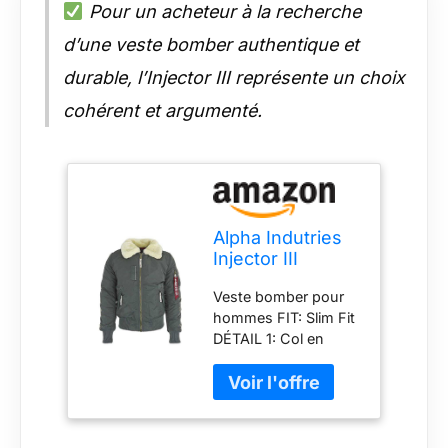
Pour un acheteur à la recherche
d’une veste bomber authentique et
durable, l’Injector III représente un choix
cohérent et argumenté.
Alpha Indutries
Injector III
Blouson Bomber
Veste bomber pour
pour Homme
hommes FIT: Slim Fit
Greyblack
DÉTAIL 1: Col en
fourrure de mouton
véritable DÉTAIL 2:
Manchette imprimée