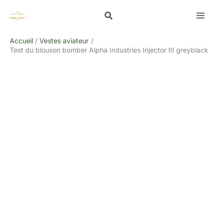
Aller
Rechercher
au
contenu
Accueil
Vestes aviateur
Test du blouson bomber Alpha Industries Injector III greyblack