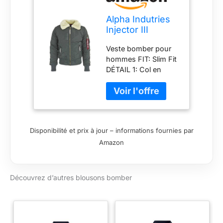
Alpha Indutries
Injector III
Blouson Bomber
Veste bomber pour
pour Homme
hommes FIT: Slim Fit
Greyblack
DÉTAIL 1: Col en
fourrure de mouton
véritable DÉTAIL 2:
Manchette imprimée
Disponibilité et prix à jour – informations fournies par
Amazon
Découvrez d’autres blousons bomber