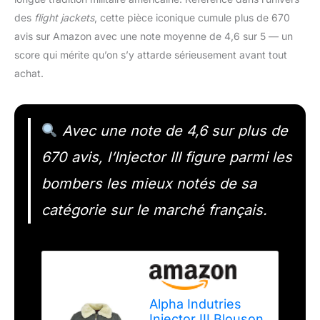
des
flight jackets
, cette pièce iconique cumule plus de 670
avis sur Amazon avec une note moyenne de 4,6 sur 5 — un
score qui mérite qu’on s’y attarde sérieusement avant tout
achat.
Avec une note de 4,6 sur plus de
670 avis, l’Injector III figure parmi les
bombers les mieux notés de sa
catégorie sur le marché français.
Alpha Indutries
Injector III Blouson