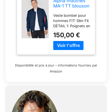
Alpha Indutries
MA-1 TT blouson
bomber pour
Veste bomber pour
homme Rep.Blue
hommes FIT: Slim Fit
DÉTAIL 1: Poignets en
tricot DÉTAIL 2: Balise
150,00 €
"Remove Before
Flight" (supprimer
avant le vol)
Disponibilité et prix à jour – informations fournies par
Amazon