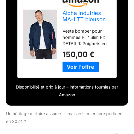
Alpha Indutries
MA-1 TT blouson
bomber pour
Veste bomber pour
homme Rep.Blue
hommes FIT: Slim Fit
DÉTAIL 1: Poignets en
tricot DÉTAIL 2: Balise
150,00 €
"Remove Before Flight"
(supprimer avant le vol)
Disponibilité et prix à jour – informations fournies par
Amazon
Un héritage militaire assumé — mais est-ce encore pertinent
en 2024 ?