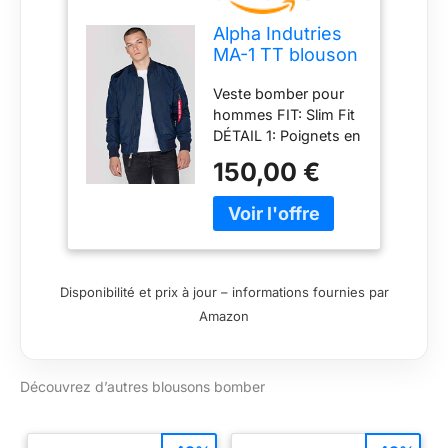
Alpha Indutries
MA-1 TT blouson
bomber pour
Veste bomber pour
homme Rep.Blue
hommes FIT: Slim Fit
DÉTAIL 1: Poignets en
tricot DÉTAIL 2: Balise
150,00 €
"Remove Before
Flight" (supprimer
avant le vol)
Disponibilité et prix à jour – informations fournies par
Amazon
Découvrez d’autres blousons bomber