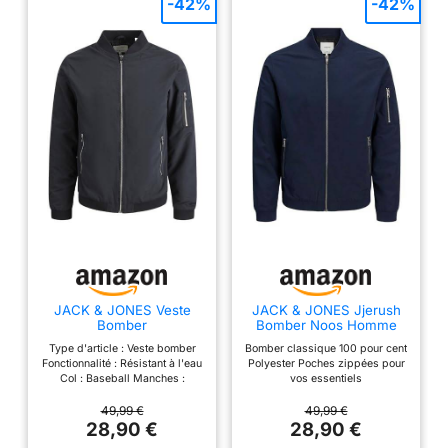
-42%
-42%
JACK & JONES Veste
JACK & JONES Jjerush
Bomber
Bomber Noos Homme
veste, Navy Blazer, L
Type d'article : Veste bomber
Bomber classique 100 pour cent
Fonctionnalité : Résistant à l'eau
Polyester Poches zippées pour
Col : Baseball Manches :
vos essentiels
Manches longues Fermeture :
Fermeture éclair Poches :
49,99 €
49,99 €
Poches avant avec fermeture à
28,90 €
28,90 €
glissière, Poche de manche