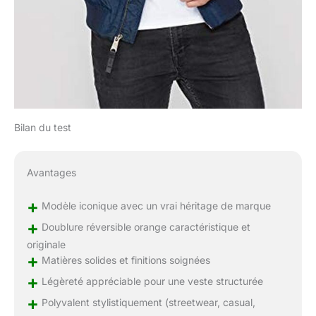
Bilan du test
Avantages
+
Modèle iconique avec un vrai héritage de marque
+
Doublure réversible orange caractéristique et
originale
+
Matières solides et finitions soignées
+
Légèreté appréciable pour une veste structurée
+
Polyvalent stylistiquement (streetwear, casual,