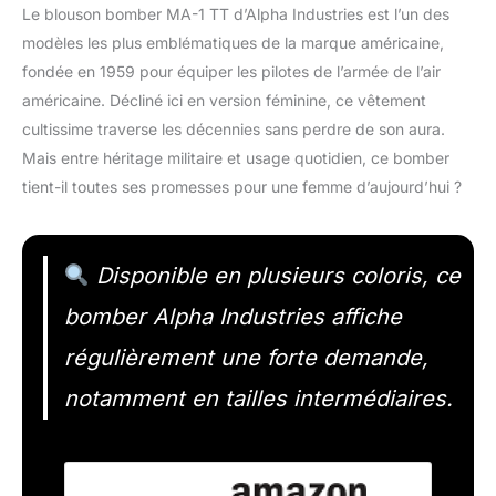
Le blouson bomber MA-1 TT d’Alpha Industries est l’un des
modèles les plus emblématiques de la marque américaine,
fondée en 1959 pour équiper les pilotes de l’armée de l’air
américaine. Décliné ici en version féminine, ce vêtement
cultissime traverse les décennies sans perdre de son aura.
Mais entre héritage militaire et usage quotidien, ce bomber
tient-il toutes ses promesses pour une femme d’aujourd’hui ?
Disponible en plusieurs coloris, ce
bomber Alpha Industries affiche
régulièrement une forte demande,
notamment en tailles intermédiaires.