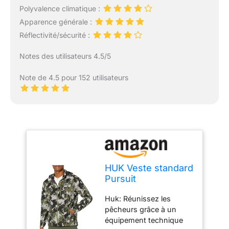
Polyvalence climatique :
Apparence générale :
Réflectivité/sécurité :
Notes des utilisateurs 4.5/5
Note de 4.5 pour 152 utilisateurs
HUK Veste standard
Pursuit
imperméable et
Huk: Réunissez les
coupe-vent avec
pêcheurs grâce à un
fermeture éclair
équipement technique
pour homme, club