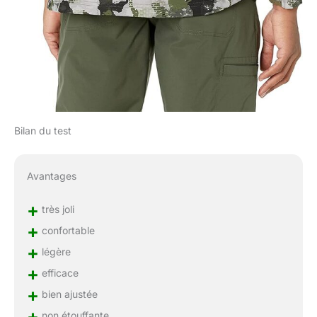
Bilan du test
Avantages
+
très joli
+
confortable
+
légère
+
efficace
+
bien ajustée
+
non étouffante