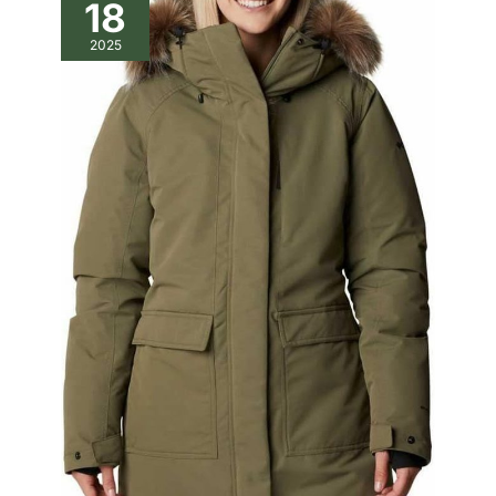
18
choix parfait. Son design léger
et sa doublure respirante
garantissent le confort, tandis
2025
que l'extérieur hydrofuge vous
garde au sec. Disponible en
tailles M à XXL et en couleurs
comme le gris, le noir, le vert
fluo et le bleu marine, ce
manteau est parfait pour les
amateurs de plein air qui
demandent à la fois
fonctionnalité et style.