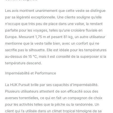
gardant au sec et agile
lorsque vous êtes sur
Les avis montrent unanimement que cette veste se distingue
l'eau. Imperméable 20 K,
respirant 20 K, 100 %
par sa légèreté exceptionnelle. Une cliente souligne qu’elle
imperméable Résistant
n’occupe que très peu de place dans une valise, la rendant
au vent : les tissus
parfaite pour les voyages, telles qu’une croisière fluviale en
résistants au vent HUK
Europe. Mesurant 1,75 m et pesant 81 kg, un autre utilisateur
et la construction
mentionne que la veste taille bien, avec un confort qui ne
innovante limitent la
quantité de vent qui
sacrifie pas la silhouette. Elle est idéale pour les températures
atteint votre corps, vous
au-dessus de 15 °C, mais il est conseillé de la superposer si la
gardant au chaud et
température descend.
vous permettant de
rester dehors plus
Imperméabilité et Performance
longtemps Extensible : le
tissu mélangé de cette
La HUK Pursuit brille par ses capacités d’imperméabilité.
veste de pêche vous
donne la flexibilité et
Plusieurs utilisateurs attestent de son efficacité sous des
l'élasticité dont vous
averses torrentielles, ce qui en fait un compagnon de choix
avez besoin, tout en
pour les activités telles que la pêche ou la randonnée. Un
conservant la forme et
client qui l’a utilisée dans un climat tropical témoigne de sa
l'ajustement