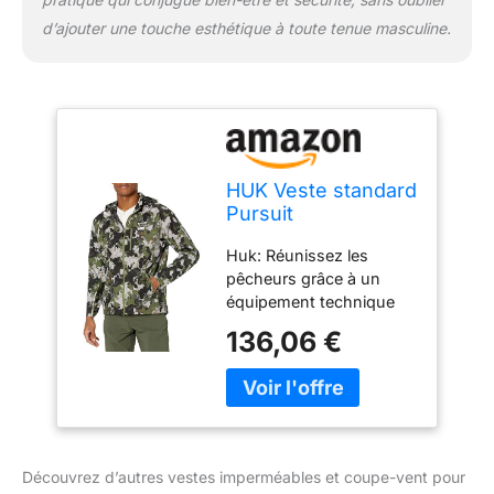
d’ajouter une touche esthétique à toute tenue masculine.
HUK Veste standard
Pursuit
imperméable et
Huk: Réunissez les
coupe-vent avec
pêcheurs grâce à un
fermeture éclair
équipement technique
pour homme, club
conçu pour alimenter
de chasse
136,06 €
votre passion et votre
réfraction, taille S
poursuite peu importe
quand, où et comment
vous pêchez HUK Veste
de poursuite : fabriquée
avec une élasticité dans
Découvrez d’autres vestes imperméables et coupe-vent pour
les 4 sens, 2,5 couches,