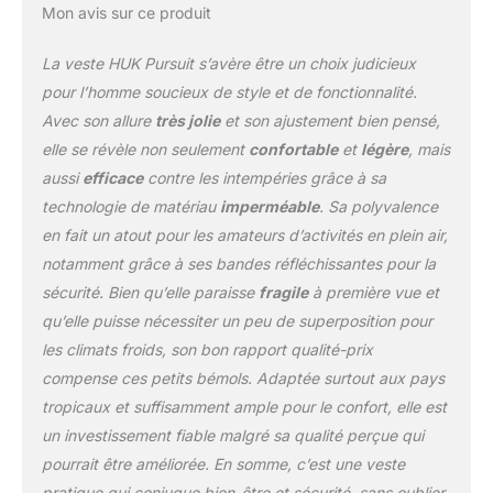
Mon avis sur ce produit
lorsque vous êtes sur
l'eau. Imperméable 20 K,
La veste HUK Pursuit s’avère être un choix judicieux
respirant 20 K, 100 %
imperméable Résistant
pour l’homme soucieux de style et de fonctionnalité.
au vent : les tissus
Avec son allure
très jolie
et son ajustement bien pensé,
résistants au vent HUK
elle se révèle non seulement
confortable
et
légère
, mais
et la construction
aussi
efficace
contre les intempéries grâce à sa
innovante limitent la
quantité de vent qui
technologie de matériau
imperméable
. Sa polyvalence
atteint votre corps, vous
en fait un atout pour les amateurs d’activités en plein air,
gardant au chaud et
notamment grâce à ses bandes réfléchissantes pour la
vous permettant de
sécurité. Bien qu’elle paraisse
fragile
à première vue et
rester dehors plus
longtemps Extensible : le
qu’elle puisse nécessiter un peu de superposition pour
tissu mélangé de cette
les climats froids, son bon rapport qualité-prix
veste de pêche vous
compense ces petits bémols. Adaptée surtout aux pays
donne la flexibilité et
tropicaux et suffisamment ample pour le confort, elle est
l'élasticité dont vous
avez besoin, tout en
un investissement fiable malgré sa qualité perçue qui
conservant la forme et
pourrait être améliorée. En somme, c’est une veste
l'ajustement
pratique qui conjugue bien-être et sécurité, sans oublier