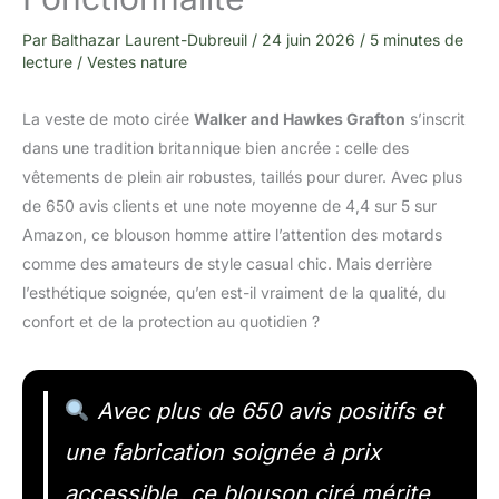
Par
Balthazar Laurent-Dubreuil
/
24 juin 2026
/
5 minutes de
lecture
/
Vestes nature
La veste de moto cirée
Walker and Hawkes Grafton
s’inscrit
dans une tradition britannique bien ancrée : celle des
vêtements de plein air robustes, taillés pour durer. Avec plus
de 650 avis clients et une note moyenne de 4,4 sur 5 sur
Amazon, ce blouson homme attire l’attention des motards
comme des amateurs de style casual chic. Mais derrière
l’esthétique soignée, qu’en est-il vraiment de la qualité, du
confort et de la protection au quotidien ?
Avec plus de 650 avis positifs et
une fabrication soignée à prix
accessible, ce blouson ciré mérite