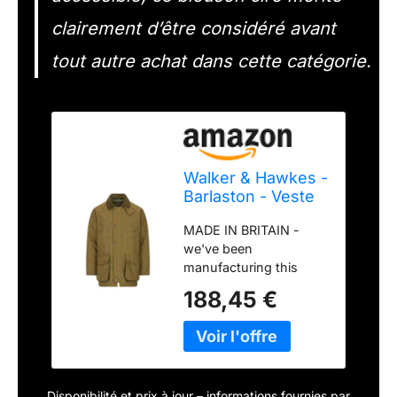
clairement d’être considéré avant
tout autre achat dans cette catégorie.
Walker & Hawkes -
Barlaston - Veste
Derby pour
MADE IN BRITAIN -
Homme - Tweed -
we've been
Chasse/Campagne
manufacturing this
- Forêt Verte - 3XL
jacket in the U.K for 20
188,45 €
years. TEFLON-
COATED - coated with
Teflon fabric protector
for supreme quality and
durability. Helps fend
Disponibilité et prix à jour – informations fournies par