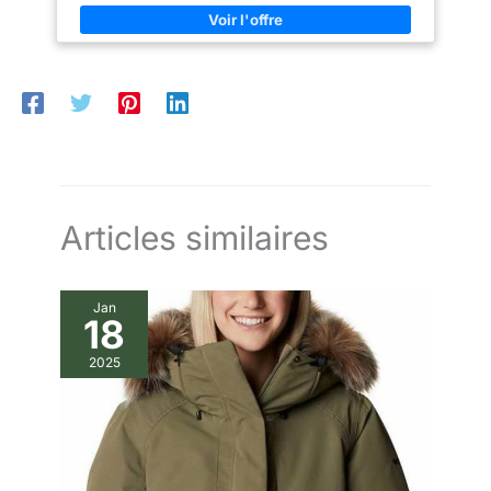
pour femme en tweed sur mesure est un blazer élégant et
décontracté pour femme en tweed sans col avec devant ouvert.
Peut être facilement assorti avec un jean, un t-shirt, des bottes,
une robe pull, des leggings, des baskets, etc. Occasions :
tenue quotidienne, photographie de rue, école, bureau, travail,
sortie, fête entre amis, vacances, dîner, réunion d'affaires,
festival, toute occasion formelle ou semi-formelle.
Articles similaires
Jan
18
2025