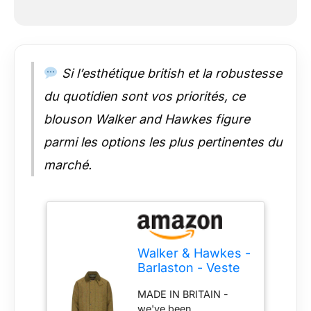
Si l’esthétique british et la robustesse
du quotidien sont vos priorités, ce
blouson Walker and Hawkes figure
parmi les options les plus pertinentes du
marché.
Walker & Hawkes -
Barlaston - Veste
Derby pour
MADE IN BRITAIN -
Homme - Tweed -
we've been