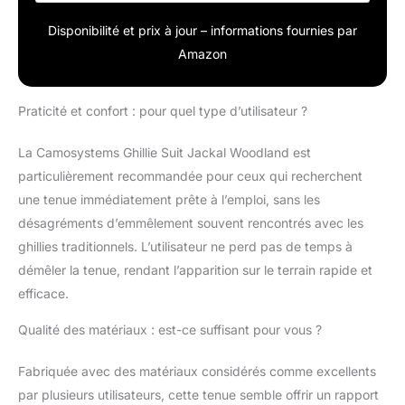
Disponibilité et prix à jour – informations fournies par
Amazon
Praticité et confort : pour quel type d’utilisateur ?
La Camosystems Ghillie Suit Jackal Woodland est
particulièrement recommandée pour ceux qui recherchent
une tenue immédiatement prête à l’emploi, sans les
désagréments d’emmêlement souvent rencontrés avec les
ghillies traditionnels. L’utilisateur ne perd pas de temps à
démêler la tenue, rendant l’apparition sur le terrain rapide et
efficace.
Qualité des matériaux : est-ce suffisant pour vous ?
Fabriquée avec des matériaux considérés comme excellents
par plusieurs utilisateurs, cette tenue semble offrir un rapport