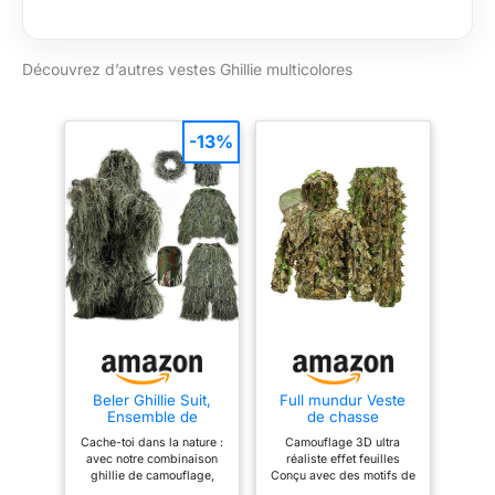
Découvrez d’autres vestes Ghillie multicolores
-13%
Beler Ghillie Suit,
Full mundur Veste
Ensemble de
de chasse
Camouflage 3D en 5
camouflage tenue
Cache-toi dans la nature :
Camouflage 3D ultra
pièces pour la
ghillie
avec notre combinaison
réaliste effet feuilles
Chasse, Tenue de
ghillie de camouflage,
Conçu avec des motifs de
camouflage pour la
fonds-toi parfaitement
feuilles 3D superposées