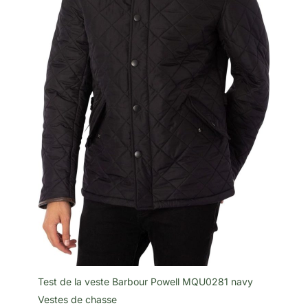
zippées fonctionnelles et
nécessitant une
accès facile Équipé de
camouflage et une
poches zippées sur la
protection optimales
veste et le pantalon pour
ranger en toute sécurité
les petits objets
essentiels. Ouvertures
zippées au bas des
jambes permettant un
enfilage et un retrait
faciles par-dessus les
bottes. Ensemble complet
pour une utilisation
outdoor polyvalente
Comprend une veste et un
pantalon avec poignets et
taille élastiques pour un
maintien optimal. Idéal
pour la chasse, l’airsoft,
la surveillance,
l’observation de la faune
et les tournages en
extérieur.
Test de la veste Barbour Powell MQU0281 navy
Vestes de chasse