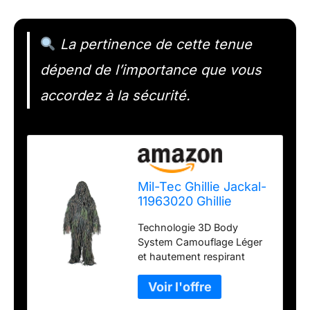
La pertinence de cette tenue
dépend de l’importance que vous
accordez à la sécurité.
Mil-Tec Ghillie Jackal-
11963020 Ghillie
Jackal-11963020
Technologie 3D Body
Veste Multicolore
System Camouflage Léger
Taille Unique
et hautement respirant
Imperméable et ignifuge