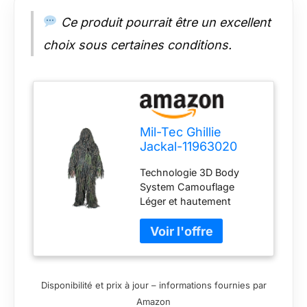
Ce produit pourrait être un excellent
choix sous certaines conditions.
Mil-Tec Ghillie
Jackal-11963020
Ghillie Jackal-
Technologie 3D Body
11963020 Veste
System Camouflage
Multicolore Taille
Léger et hautement
Unique
respirant Imperméable et
ignifuge
Disponibilité et prix à jour – informations fournies par
Amazon