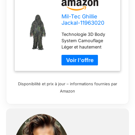
Mil-Tec Ghillie
Jackal-11963020
Ghillie Jackal-
Technologie 3D Body
11963020 Veste
System Camouflage
Multicolore Taille
Léger et hautement
Unique
respirant Imperméable et
ignifuge
Disponibilité et prix à jour – informations fournies par
Amazon