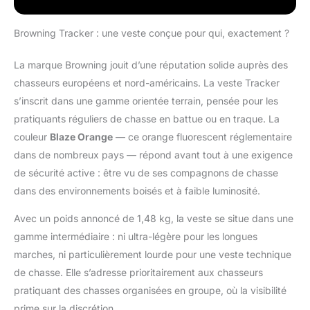
une poche intérieure
pour les bracelets et
une poche arrière pour
Browning Tracker : une veste conçue pour qui, exactement ?
le jeu ou l'équipement.
FLEXIBLE : Capuche
La marque Browning jouit d’une réputation solide auprès des
pliable qui se range
chasseurs européens et nord-américains. La veste Tracker
facilement dans le col
s’inscrit dans une gamme orientée terrain, pensée pour les
pour une meilleure
adaptabilité. CONFORT
pratiquants réguliers de chasse en battue ou en traque. La
: Les doubles zips
couleur
Blaze Orange
— ce orange fluorescent réglementaire
d'aération assurent
dans de nombreux pays — répond avant tout à une exigence
une circulation
de sécurité active : être vu de ses compagnons de chasse
optimale de l'air
pendant les activités
dans des environnements boisés et à faible luminosité.
intenses.
Avec un poids annoncé de 1,48 kg, la veste se situe dans une
gamme intermédiaire : ni ultra-légère pour les longues
marches, ni particulièrement lourde pour une veste technique
de chasse. Elle s’adresse prioritairement aux chasseurs
pratiquant des chasses organisées en groupe, où la visibilité
prime sur la discrétion.