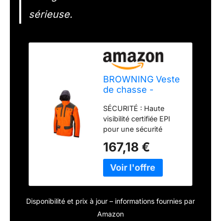
sérieuse.
BROWNING Veste
de chasse -
Tracker - Blaze
SÉCURITÉ : Haute
Orange - L
visibilité certifiée EPI
pour une sécurité
maximale pendant la
167,18 €
chasse. RÉSISTANT
AUX INTEMPÉRIES :
Équipé de la membrane
Prevent 10K/10K pour
l'imperméabilité et la
Disponibilité et prix à jour – informations fournies par
respirabilité. PRATIQUE
: Avec 2 poches radio,
Amazon