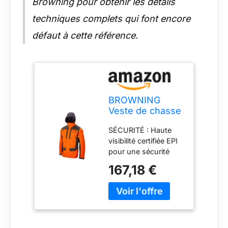
Browning pour obtenir les détails
techniques complets qui font encore
défaut à cette référence.
BROWNING
Veste de chasse
- Tracker - Blaze
SÉCURITÉ : Haute
Orange - L
visibilité certifiée EPI
pour une sécurité
maximale pendant la
167,18 €
chasse. RÉSISTANT
AUX INTEMPÉRIES :
Équipé de la
membrane Prevent
10K/10K pour
l'imperméabilité et la