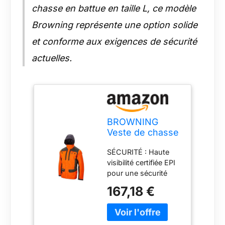
chasse en battue en taille L, ce modèle
Browning représente une option solide
et conforme aux exigences de sécurité
actuelles.
BROWNING
Veste de chasse
- Tracker - Blaze
SÉCURITÉ : Haute
Orange - L
visibilité certifiée EPI
pour une sécurité
maximale pendant la
167,18 €
chasse. RÉSISTANT
AUX INTEMPÉRIES :
Équipé de la