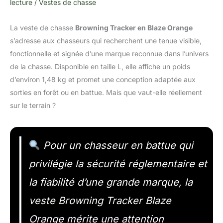
lecture
/
Vestes de chasse
La veste de chasse
Browning Tracker en Blaze Orange
s’adresse aux chasseurs qui recherchent une tenue visible,
fonctionnelle et signée d’une marque reconnue dans l’univers
de la chasse. Disponible en taille L, elle affiche un poids
d’environ 1,48 kg et promet une conception adaptée aux
sorties en forêt ou en battue. Mais que vaut-elle réellement
sur le terrain ?
Pour un chasseur en battue qui
privilégie la sécurité réglementaire et
la fiabilité d’une grande marque, la
veste Browning Tracker Blaze
Orange mérite une attention