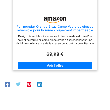
– Grandes poches frontales
empêchent l’air froid de
offrant un large espace de
pénétrer par les manches, vous
stockage, avec liseré orange
gardant plus au chaud et
signal pour une meilleure
discret sur le terrain.
visibilité et un style outdoor
Fonctionnalités pensées pour le
premium.
chasseur – Une poche étanche
zippée sur l’épaule gauche
Full mundur Orange Blaze Camo Veste de chasse
permet de ranger en toute
réversible pour homme coupe-vent imperméable
sécurité un GPS ou une radio,
tandis que la boucle porte-radio
Design réversible – 2 vestes en 1 – Notre veste est unie d’un
sur le côté droit facilite la
côté et de l’autre en camouflage orange fluorescent pour une
fixation et l’accès rapide aux
visibilité maximale lors de la chasse ou au crépuscule. Parfaite
dispositifs de communication.
pour la sécurité et la polyvalence. Grande liberté de
mouvement – Fabriquée en micropolaire extensible dans quatre
69,98 €
directions, elle offre une flexibilité optimale. La coupe ajustée
mais confortable permet de bouger librement, sans aucune
restriction. Tissu doux et chaud – La polaire de poids moyen
est agréablement douce, moelleuse et assure une chaleur
fiable. De plus, les emmanchures et l’ourlet sont élastiqués
pour un confort accru. Design multi-poches pratique – Les
deux côtés de la veste disposent de quatre poches zippées au
total, ainsi qu’une poche supplémentaire sur la manche, offrant
un espace de rangement sûr et facilement accessible pour les
accessoires de chasse ou les effets personnels. Polyvalente
pour la chasse et les activités de plein air – Idéale pour la
chasse, la randonnée, le camping ou les loisirs. Cette veste
combine protection, confort et fonctionnalité – un vêtement
indispensable pour toute aventure en extérieur.