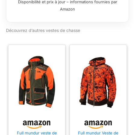
Disponibilité et prix à jour – informations fournies par
respirabilité.
Amazon
PRATIQUE : Avec 2
poches radio, une
poche intérieure pour
Découvrez d’autres vestes de chasse
les bracelets et une
poche arrière pour le
jeu ou l'équipement.
FLEXIBLE : Capuche
pliable qui se range
facilement dans le col
pour une meilleure
adaptabilité.
CONFORT : Les
doubles zips
d'aération assurent
une circulation
optimale de l'air
pendant les activités
intenses.
Full mundur veste de
Full mundur Veste de