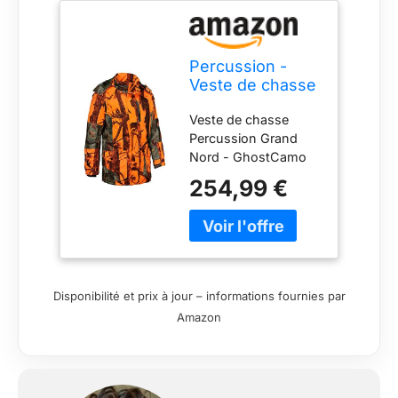
Percussion -
Veste de chasse
Grand Nord
Veste de chasse
Ghostcamo
Percussion Grand
Blaze
Nord - GhostCamo
Black/Forest
Vêtement de chasse
Percussion
254,99 €
> Vêtement de
chasse Homme >
Vestes de chasse La
veste de chasse
Percussion Grand
Nord - GhostCamo
Disponibilité et prix à jour – informations fournies par
est une véritable
Amazon
arme anti-froid :
imperméable,
respirante et doublée
polaire. Produit