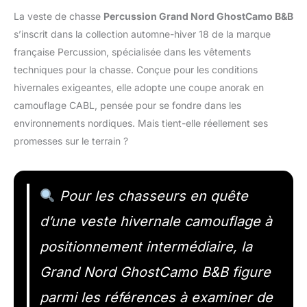
La veste de chasse
Percussion Grand Nord GhostCamo B&B
s’inscrit dans la collection automne-hiver 18 de la marque
française Percussion, spécialisée dans les vêtements
techniques pour la chasse. Conçue pour les conditions
hivernales exigeantes, elle adopte une coupe anorak en
camouflage CABL, pensée pour se fondre dans les
environnements nordiques. Mais tient-elle réellement ses
promesses sur le terrain ?
Pour les chasseurs en quête
d’une veste hivernale camouflage à
positionnement intermédiaire, la
Grand Nord GhostCamo B&B figure
parmi les références à examiner de