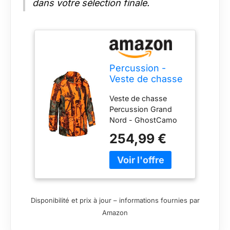
dans votre sélection finale.
Percussion -
Veste de chasse
Grand Nord
Veste de chasse
Ghostcamo
Percussion Grand
Blaze
Nord - GhostCamo
Black/Forest
Vêtement de chasse
Percussion
254,99 €
> Vêtement de
chasse Homme >
Vestes de chasse La
veste de chasse
Percussion Grand
Nord - GhostCamo
Disponibilité et prix à jour – informations fournies par
est une véritable
Amazon
arme anti-froid :
imperméable,