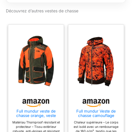
respirante et doublée
Découvrez d’autres vestes de chasse
polaire. Produit
recommandé par la
communauté
MadeinChasse
Produit neuf, sous
emballage d'origine.
Full mundur veste de
Full mundur Veste de
chasse orange, veste
chasse camouflage
outdoor anti-épines,
orange, veste d'hiver
Matériau Thornproof résistant et
Chaleur supérieure – Le corps
veste militaire, veste
pour homme, coupe-vent
protecteur – Tissu extérieur
est isolé avec un rembourrage
tactique, veste de
et imperméable
robuste, anti-épines et résistant
de 180 g/m², tandis que les