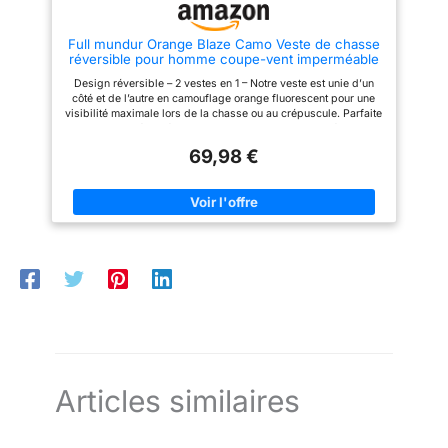
premium.
chasseur – Une poche étanche
zippée sur l’épaule gauche
Full mundur Orange Blaze Camo Veste de chasse
permet de ranger en toute
réversible pour homme coupe-vent imperméable
sécurité un GPS ou une radio,
tandis que la boucle porte-radio
Design réversible – 2 vestes en 1 – Notre veste est unie d’un
sur le côté droit facilite la
côté et de l’autre en camouflage orange fluorescent pour une
fixation et l’accès rapide aux
visibilité maximale lors de la chasse ou au crépuscule. Parfaite
dispositifs de communication.
pour la sécurité et la polyvalence. Grande liberté de
mouvement – Fabriquée en micropolaire extensible dans quatre
69,98 €
directions, elle offre une flexibilité optimale. La coupe ajustée
mais confortable permet de bouger librement, sans aucune
restriction. Tissu doux et chaud – La polaire de poids moyen
est agréablement douce, moelleuse et assure une chaleur
fiable. De plus, les emmanchures et l’ourlet sont élastiqués
pour un confort accru. Design multi-poches pratique – Les
deux côtés de la veste disposent de quatre poches zippées au
total, ainsi qu’une poche supplémentaire sur la manche, offrant
un espace de rangement sûr et facilement accessible pour les
accessoires de chasse ou les effets personnels. Polyvalente
pour la chasse et les activités de plein air – Idéale pour la
chasse, la randonnée, le camping ou les loisirs. Cette veste
combine protection, confort et fonctionnalité – un vêtement
indispensable pour toute aventure en extérieur.
Articles similaires