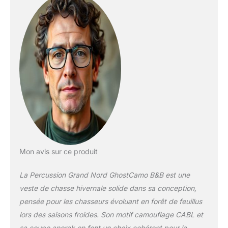
recommandé par la
communauté
MadeinChasse
Produit neuf, sous
emballage d'origine.
Mon avis sur ce produit
La Percussion Grand Nord GhostCamo B&B est une
veste de chasse hivernale solide dans sa conception,
pensée pour les chasseurs évoluant en forêt de feuillus
lors des saisons froides. Son motif camouflage CABL et
sa coupe anorak en font un choix cohérent pour la