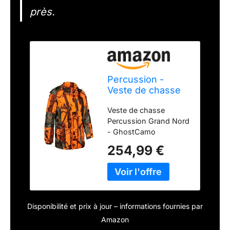
près.
Percussion -
Veste de chasse
Grand Nord
Veste de chasse
Ghostcamo Blaze
Percussion Grand Nord
Black/Forest
- GhostCamo
Percussion
Vêtement de chasse >
254,99 €
Vêtement de chasse
Homme > Vestes de
chasse La veste de
chasse Percussion
Grand Nord -
Disponibilité et prix à jour – informations fournies par
GhostCamo est une
véritable arme anti-
Amazon
froid : imperméable,