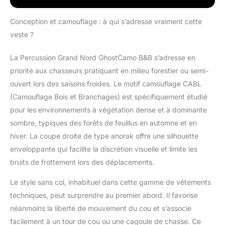
respirante et doublée
polaire. Produit
Conception et camouflage : à qui s’adresse vraiment cette
recommandé par la
veste ?
communauté
MadeinChasse Produit
La Percussion Grand Nord GhostCamo B&B s’adresse en
neuf, sous emballage
priorité aux chasseurs pratiquant en milieu forestier ou semi-
d'origine.
ouvert lors des saisons froides. Le motif camouflage CABL
(Camouflage Bois et Branchages) est spécifiquement étudié
pour les environnements à végétation dense et à dominante
sombre, typiques des forêts de feuillus en automne et en
hiver. La coupe droite de type anorak offre une silhouette
enveloppante qui facilite la discrétion visuelle et limite les
bruits de frottement lors des déplacements.
Le style sans col, inhabituel dans cette gamme de vêtements
techniques, peut surprendre au premier abord. Il favorise
néanmoins la liberté de mouvement du cou et s’associe
facilement à un tour de cou ou une cagoule de chasse. Ce