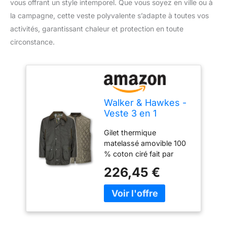
vous offrant un style intemporel. Que vous soyez en ville ou à
la campagne, cette veste polyvalente s’adapte à toutes vos
activités, garantissant chaleur et protection en toute
circonstance.
Walker & Hawkes -
Veste 3 en 1
Greendale –
Gilet thermique
Homme –
matelassé amovible 100
matelassé/100%
% coton ciré fait par
Coton ciré - Vert
British Mallerain
Olive - XL
226,45 €
Fermeture Éclair à double
curseur YKK solide
dissimulée sous un rabat
à boutons pression
Aérations latérales à