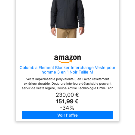
Schöffel Okere MNS, veste
d'hiver imperméable, matière :
100 % polyester, numéro de
modèle : 23921, le modèle sur la
photo porte une taille 50
Columbia Element Blocker Interchange Veste pour
homme 3 en 1 Noir Taille M
Veste imperméable polyvalente 3 en 1 avec revêtement
extérieur durable, Doublure intérieure détachable pouvant
servir de veste légère, Coupe Active Technologie Omni-Tech
imperméable et respirante pour le confort et le maintien au sec,
230,00 €
Isolation thermique Omni-Heat pour une chaleur en toutes
151,99 €
saisons Rangement des objets de valeur grâce aux poches
zippées mains et à la poche intérieure de sécurité, Veste
-34%
modulable en 3 combinaisons différentes Bonne amplitude de
mouvement et de réactivité grâce à la capuche tempête
amovible, aux poignets réglables aux manches et à l'ourlet
réglable par cordon de serrage Contents: 1x Columbia Element
Blocker III Interchange, Veste de Pluie pour Homme, Colour:
Noir (Black), Size: M, Article: 2090122