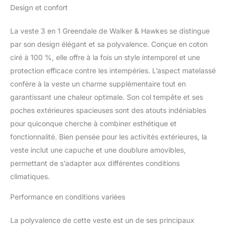
bouton pression Œillet
Design et confort
de ventilation sous les
bras (pour vous
La veste 3 en 1 Greendale de Walker & Hawkes se distingue
maintenir au chaud et
permettre à votre corps
par son design élégant et sa polyvalence. Conçue en coton
de respirer)
ciré à 100 %, elle offre à la fois un style intemporel et une
protection efficace contre les intempéries. L’aspect matelassé
confère à la veste un charme supplémentaire tout en
garantissant une chaleur optimale. Son col tempête et ses
poches extérieures spacieuses sont des atouts indéniables
pour quiconque cherche à combiner esthétique et
fonctionnalité. Bien pensée pour les activités extérieures, la
veste inclut une capuche et une doublure amovibles,
permettant de s’adapter aux différentes conditions
climatiques.
Performance en conditions variées
La polyvalence de cette veste est un de ses principaux