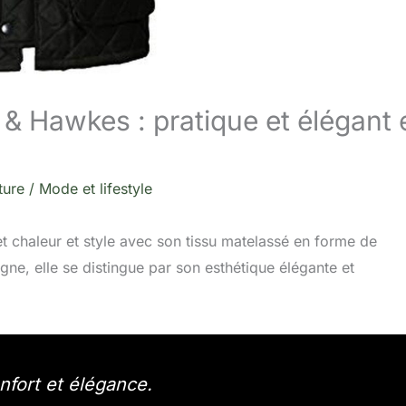
 & Hawkes : pratique et élégant 
ture
/
Mode et lifestyle
chaleur et style avec son tissu matelassé en forme de
, elle se distingue par son esthétique élégante et
nfort et élégance.