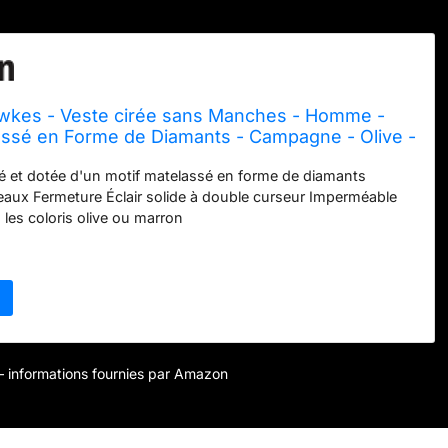
wkes - Veste cirée sans Manches - Homme -
assé en Forme de Diamants - Campagne - Olive -
é et dotée d'un motif matelassé en forme de diamants
eaux Fermeture Éclair solide à double curseur Imperméable
 les coloris olive ou marron
r – informations fournies par Amazon