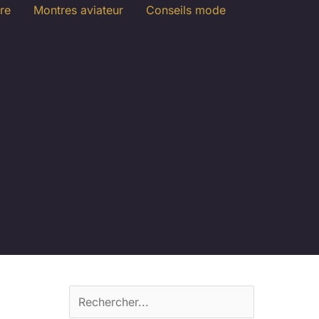
re
Montres aviateur
Conseils mode
R
e
c
h
e
r
c
h
e
r