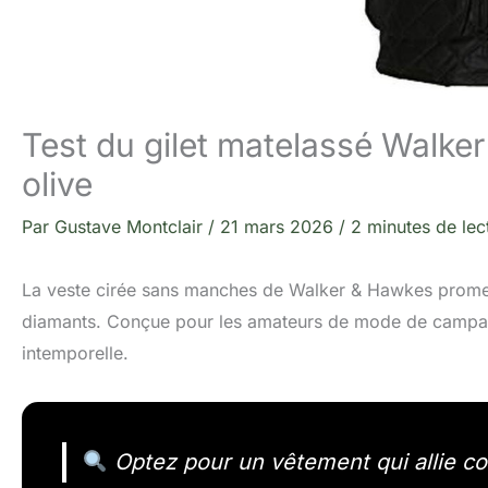
Test du gilet matelassé Walker
olive
Par
Gustave Montclair
/
21 mars 2026
/
2 minutes de lec
La veste cirée sans manches de Walker & Hawkes promet 
diamants. Conçue pour les amateurs de mode de campagne
intemporelle.
Optez pour un vêtement qui allie co