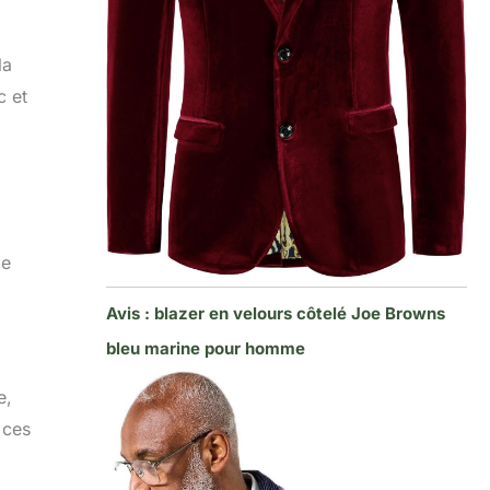
la
c et
le
Avis : blazer en velours côtelé Joe Browns
bleu marine pour homme
e,
 ces