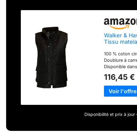
Walker & Ha
Tissu matel
XL
100 % coton cir
Doublure à carr
Disponible dans
116,45 €
Disponibilité et prix à jou