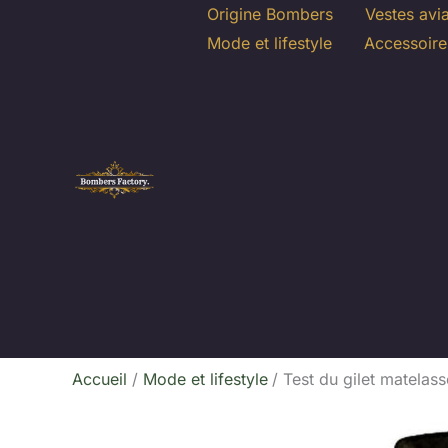
Aller
Origine Bombers
Vestes avi
au
Mode et lifestyle
Accessoire
contenu
Accueil
Mode et lifestyle
Test du gilet matelas