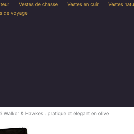
ateur
Vestes de chasse
Vestes en cuir
Vestes natu
s de voyage
sé Walker & Hawkes : pratique et élégant en olive