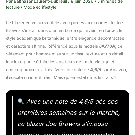
Par
Balthazar Laurent-Dubreuil
/
8 juin 2026
/
5 minutes de
lecture
/
Mode et lifestyle
Le blazer en velours côtelé avec pièces aux coudes de Joe
Browns s’inscrit dans une tendance qui revient en force : le
style académique britannique, entre élégance décontractée
et caractère affirmé. Référencé sous le modèle
JA770A
, ce
vêtement pour homme mise sur un tissu texturé et un détail
iconique pour séduire les amateurs de mode vintage et
contemporaine à la fois. Avec une note de
4,6/5
sur Amazon,
il suscite un intérêt réel. Mais qu’en est-il dans les faits ?
Avec une note de 4,6/5 dès ses
premières semaines sur le marché,
ce blazer Joe Browns s’impose
comme une référence accessible