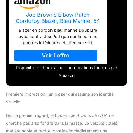
Joe Browns Elbow Patch
Corduroy Blazer, Bleu Marine, 54
Homme
Blazer en cordon bleu marine Doublure
rayée contrastée Pratique sur la poitrine,
poches intérieures et inférieures et
boutons mixtes pour la fixation Coudières
contrastées et effet délavé élégant Gilet
assorti disponible
Disponibilité et prix à jour – informations fournies par
Amazon
Première impression : un blazer qui assume son identité
visuelle
Dès le premier regard, le blazer Joe Browns JA770A ne
cherche pas à se fondre dans la masse. Le velours côtelé,
matière noble et tactile, confère immédiatement une