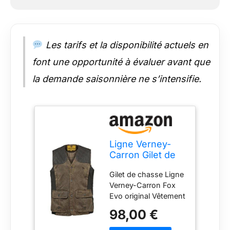
Les tarifs et la disponibilité actuels en
font une opportunité à évaluer avant que
la demande saisonnière ne s’intensifie.
Ligne Verney-
Carron Gilet de
chasse Fox Evo
Gilet de chasse Ligne
original
Verney-Carron Fox
Evo original Vêtement
de chasse >
98,00 €
Vêtement de chasse
Homme > Gilets de