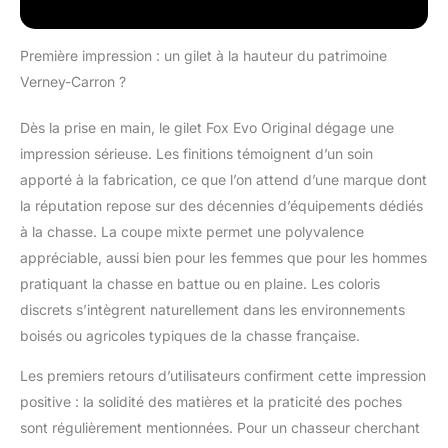
communauté
MadeinChasse Produit
neuf, sous emballage
Première impression : un gilet à la hauteur du patrimoine
d'origine.
Verney-Carron ?
Dès la prise en main, le gilet Fox Evo Original dégage une
impression sérieuse. Les finitions témoignent d’un soin
apporté à la fabrication, ce que l’on attend d’une marque dont
la réputation repose sur des décennies d’équipements dédiés
à la chasse. La coupe mixte permet une polyvalence
appréciable, aussi bien pour les femmes que pour les hommes
pratiquant la chasse en battue ou en plaine. Les coloris
discrets s’intègrent naturellement dans les environnements
boisés ou agricoles typiques de la chasse française.
Les premiers retours d’utilisateurs confirment cette impression
positive : la solidité des matières et la praticité des poches
sont régulièrement mentionnées. Pour un chasseur cherchant