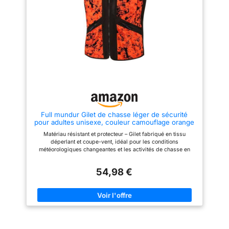
Full mundur Gilet de chasse léger de sécurité
pour adultes unisexe, couleur camouflage orange
Blaze
Matériau résistant et protecteur – Gilet fabriqué en tissu
déperlant et coupe-vent, idéal pour les conditions
météorologiques changeantes et les activités de chasse en
plein air. Haute visibilité – Motif camouflage Blaze Orange
offrant une sécurité et une visibilité maximales en forêt,
54,98 €
particulièrement pendant la saison de chasse en battue.
Conception multifonctionnelle des poches – Équipé de
multiples poches zippées : 2 sur les épaules pour la radio, 1
poche verticale sur la poitrine, 2 poches chauffe-mains à
l’avant, 2 poches frontales supplémentaires et 1 poche arrière,
offrant une grande capacité de rangement sécurisé.
Compatibilité avec harnais de sécurité – Ouverture arrière pour
harnais de sécurité (tree stand harness) avec rabat de