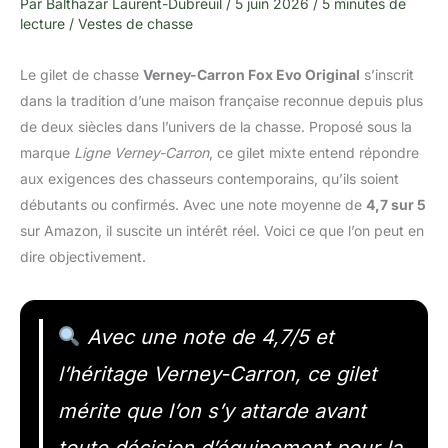
Par
Balthazar Laurent-Dubreuil
/
5 juin 2026
/
5 minutes de
lecture
/
Vestes de chasse
Le gilet de chasse
Verney-Carron Fox Evo Original
s’inscrit
dans la tradition d’une maison française reconnue depuis plus
de deux siècles dans l’univers de la chasse. Proposé sous la
marque
Ligne Verney-Carron
, ce gilet mixte entend répondre
aux exigences des chasseurs contemporains, qu’ils soient
débutants ou confirmés. Avec une note moyenne de
4,7 sur 5
sur Amazon, il suscite un intérêt réel. Voici ce que l’on peut en
dire objectivement.
Avec une note de 4,7/5 et
l’héritage Verney-Carron, ce gilet
mérite que l’on s’y attarde avant
toute décision d’équipement pour la