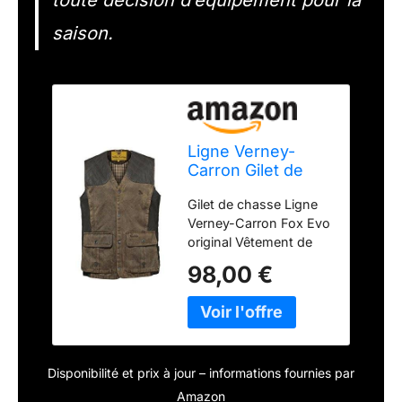
saison.
Ligne Verney-
Carron Gilet de
chasse Fox Evo
Gilet de chasse Ligne
original
Verney-Carron Fox Evo
original Vêtement de
chasse > Vêtement de
98,00 €
chasse Homme >
Gilets de chasse Le
gilet Fox Evo original de
Ligne Verney-Carron
est un gilet de chasse
Disponibilité et prix à jour – informations fournies par
très résistant. Produit
recommandé par la
Amazon