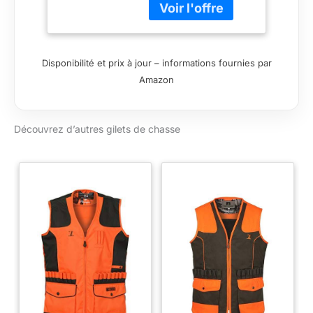
chasse Le gilet Fox
Evo original de Ligne
Verney-Carron est un
gilet de chasse très
Disponibilité et prix à jour – informations fournies par
résistant. Produit
Amazon
recommandé par la
communauté
MadeinChasse
Découvrez d’autres gilets de chasse
Produit neuf, sous
emballage d'origine.