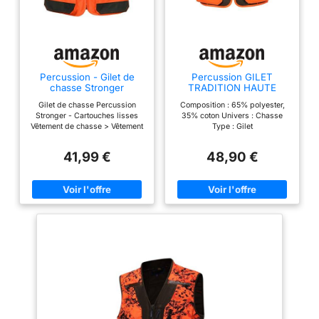
Percussion - Gilet de
Percussion GILET
chasse Stronger
TRADITION HAUTE
Percussion-L
VISIBILITE
Gilet de chasse Percussion
Composition : 65% polyester,
Stronger - Cartouches lisses
35% coton Univers : Chasse
Vêtement de chasse > Vêtement
Type : Gilet
de chasse Homme > Gilets de
chasse Le gilet de chasse
41,99 €
48,90 €
Stronger avec cartouchières
pour cartouches lisses de
Percussion est un gilet résistant
qui offre un excellent rapport
qualité / prix. Produit
recommandé par la
communauté MadeinChasse
Produit neuf, sous emballage
d'origine.