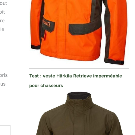
tout
oit
re
le
pris
Test : veste Härkila Retrieve imperméable
lus,
pour chasseurs