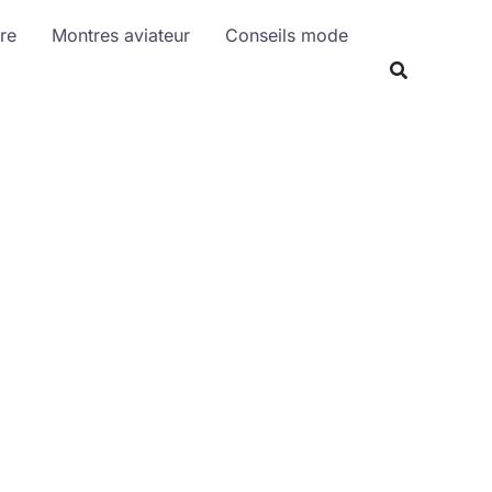
R
re
Montres aviateur
Conseils mode
e
c
h
e
r
c
h
e
r