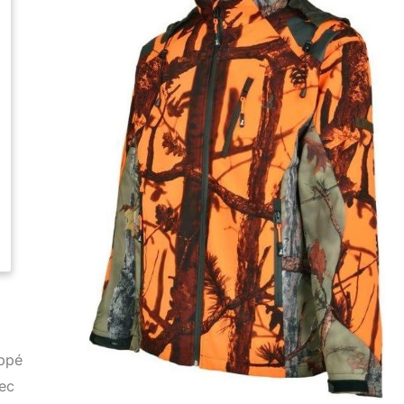
appé
vec