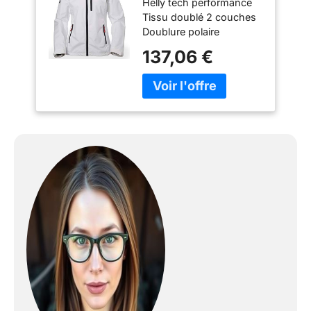
Helly tech performance
W Crew, Blanc, M
Tissu doublé 2 couches
Doublure polaire
Poignets ajustables
137,06 €
Permet l'ajout d'une
broderie