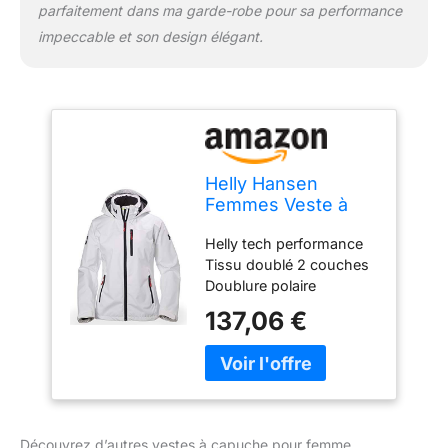
parfaitement dans ma garde-robe pour sa performance
impeccable et son design élégant.
Helly Hansen
Femmes Veste à
capuche mi-mollet
Helly tech performance
W Crew, Blanc, M
Tissu doublé 2 couches
Doublure polaire
Poignets ajustables
137,06 €
Permet l'ajout d'une
broderie
Découvrez d’autres vestes à capuche pour femme