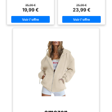
imperméable de haute qualité et
sont fabriquées en polyester de
et l'escalade
d'une technologie imperméable,
haute qualité, qui est léger,
35,99 €
25,99 €
avec une imperméabilité de
respirant, doux pour la peau,
19,99 €
23,99 €
8000 mmH₂O. La fermeture
lisse et à séchage rapide, vous
éclair principale et les
offrant une expérience de port
fermetures éclair des poches
confortable et vous gardant au
sont imperméables, ce qui la
sec. 【IMPERMÉABLE :】 La
rend adaptée à la plupart des
veste de pluie pour femme a un
jours de pluie. 【Veste de pluie
tissu unique qui peut
respirante pour femme】Le
efficacement prévenir le vent et
tissu imperméable de la veste
l'eau, rendant vos
de pluie est également
déplacements plus sûrs, sans
respirant, avec une perméabilité
craindre les intempéries
à l'humidité atteignant 5000
soudaines, et peut être portée
g/m²/24 h, ce qui garantit
toute l'année. Design pratique :
qu'elle est à la fois
notre veste imperméable légère
imperméable et confortable à
est compacte pour un transport
porter sans être trop chaude.
facile et peut être facilement
【Veste de pluie légère pour
rangée dans un sac à dos. Le
femme】La veste de pluie pour
imperméable dispose d'une
femme est ultra-légère. Équipée
capuche avec cordon de
d'un sac de rangement, elle se
serrage, un ourlet avec cordon
glisse facilement dans un sac à
de serrage, une fermeture éclair
main, un sac à dos ou une
imperméable, deux poches et
valise, pour un encombrement
des poignets élastiques.
minimal. 【Imperméable
【MODE ET POLYVALENT】: Le
ajustable】Imperméable pour
manteau de pluie pour femme
femme avec capuche, bord
n’est pas seulement un
ajustable à cordon pour
imperméable, mais aussi un
empêcher la pluie de pénétrer ;
coupe-vent unique ou une veste