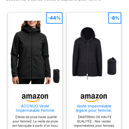
-44%
-8%
ACCNUO Veste
Veste imperméable
Imperméable Femme
légère pour femme,
Coupe Vent Femme
veste de pluie à capuche
【Veste de pluie haute qualité
【MATÉRIAU DE HAUTE
Impermeable Veste de
pour randonnée, course
pour femme】La veste de pluie
QUALITÉ】: Nos vestes
pluie avec capuche pour
à pied, cyclisme, Noir ,
est fabriquée à partir d'un tissu
imperméables pour femmes
le cyclisme, la randonnée
XL