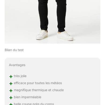
Bilan du test
Avantages
+
très jolie
+
efficace pour toutes les météos
+
magnifique thermique et chaude
+
bien imperméable
+
belle coupe près du corps