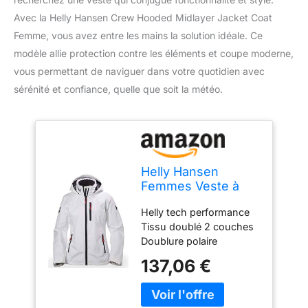
Avec la Helly Hansen Crew Hooded Midlayer Jacket Coat
Femme, vous avez entre les mains la solution idéale. Ce
modèle allie protection contre les éléments et coupe moderne,
vous permettant de naviguer dans votre quotidien avec
sérénité et confiance, quelle que soit la météo.
Helly Hansen
Femmes Veste à
capuche mi-mollet
Helly tech performance
W Crew, Blanc, M
Tissu doublé 2 couches
Doublure polaire
Poignets ajustables
137,06 €
Permet l'ajout d'une
broderie