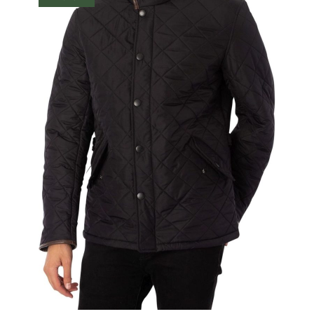
cordon en dentelle pour femme
avec poche, veste en jean sans
manches, veste en jean
boutonnée en V, veste en jean
sans manches, veste en jean
avec boutons, veste en jean
sans manches, veste en jean
avec zip, veste en jean
matelassée avec poches, veste
en jean sans manches unie,
veste en jean matelassée avec
capuche, gilet zippé d’hiver,
veste thermique réfléchissante
pour femme, veste en jean
matelassée pour femme, gilet
léger et compressible sans
manches, veste en jean pour
femme, veste en jean
matelassée, veste en jean plus
grande taille, gilet en jean avec
frange pour femme Vestes pour
femmes, veste d'été
décontractée, denim lavé
moyen, manches longues,
boutonnée, slim, veste en jean
avec col et poches pour dames,
filles, veste rembourrée
décontractée avec 2 poches
zippées, élégante veste de
motarde en cuir, veste zippée