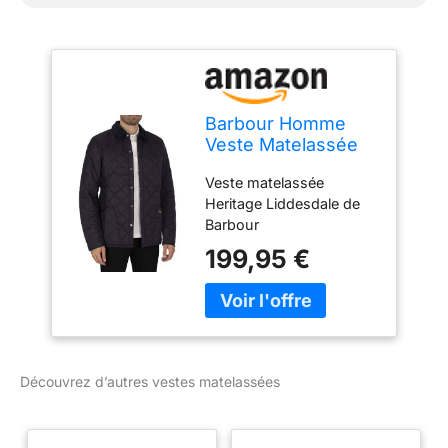
Barbour Homme
Veste Matelassée
Heritage
Veste matelassée
Liddesdale, Navy,
Heritage Liddesdale de
3XL
Barbour
199,95 €
Découvrez d’autres vestes matelassées