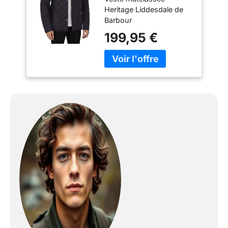
Liddesdale, Navy,
Heritage Liddesdale de
3XL
Barbour
199,95 €