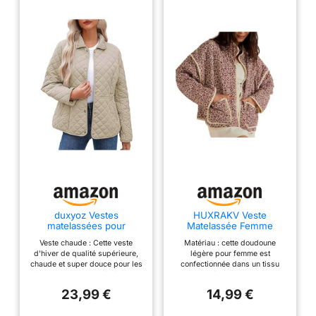
duxyoz Vestes
HUXRAKV Veste
matelassées pour
Matelassée Femme
femmes UK Dames
Imprimée Florale,
Veste chaude : Cette veste
Matériau : cette doudoune
légères rembourrées
Blouson Court Mi-Saison
d'hiver de qualité supérieure,
légère pour femme est
amples décontractées à
Chaud avec Ouverture
chaude et super douce pour les
confectionnée dans un tissu
motif patchwork uni
Devant,WD43-Rose,L
femmes est fabriquée à partir
doux, léger, respirant et
Manteau d'hiver par
de matériaux de première
agréable au toucher, qui offre
temps froid avec col à
23,99 €
14,99 €
qualité pour durer de
une chaleur et un confort
revers Manteau chaud
nombreuses années de port en
supplémentaires lors des
pour l'extérieur Veste en