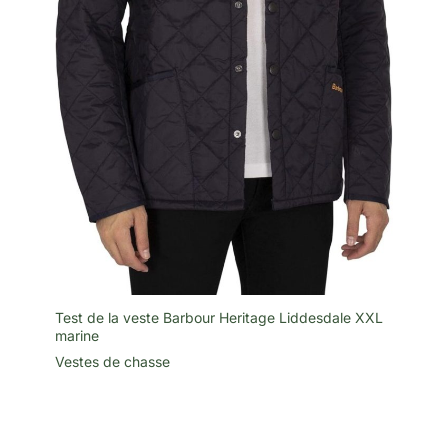
décontracté pour femme - Long
trench italien - Vêtements
d'hiver à manches longues -
Veste surdimensionnée
française avec ceinture -
Grande taille 822 - Manteau
pour femme - Veste de pluie
solide - Veste d'extérieur à
capuche - Coupe-vent -
Cardigan - Vêtements
d'automne - Parka tendance -
Veste polaire intégrale pour
femme - Veste classique à
manches longues - Fermeture
éclair intégrale - Veste en jean
d'été pour femme
Test de la veste Barbour Heritage Liddesdale XXL
marine
Vestes de chasse