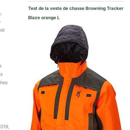
Test de la veste de chasse Browning Tracker
,
Blaze orange L
a
est
s
es
ches
2019,