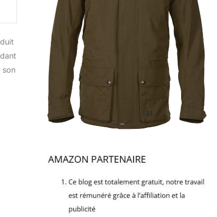
duit
rdant
t son