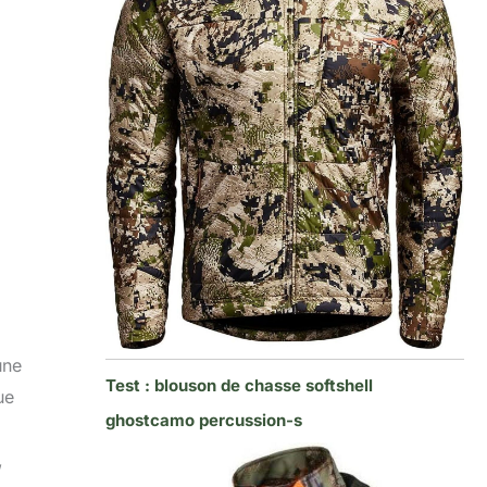
une
Test : blouson de chasse softshell
ue
ghostcamo percussion-s
,