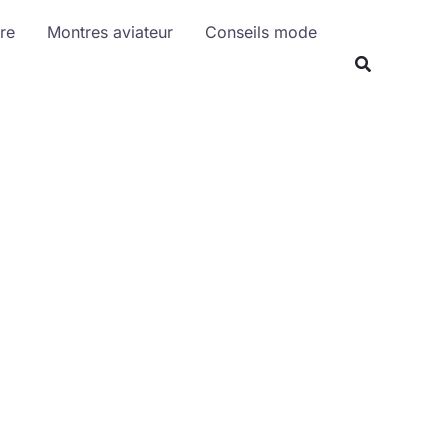
R
re
Montres aviateur
Conseils mode
e
c
h
e
r
c
h
e
r