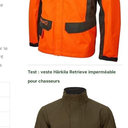
ne
r le
nt
s
Test : veste Härkila Retrieve imperméable
pour chasseurs