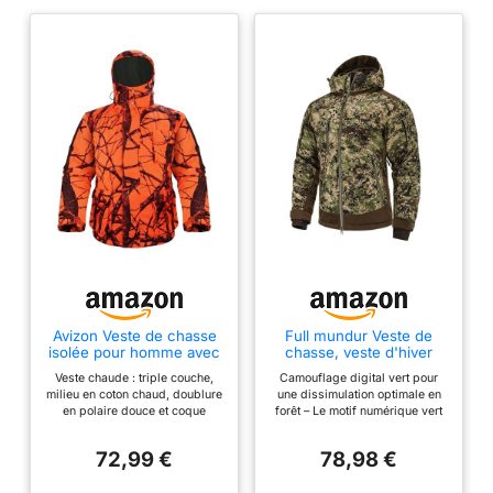
Avizon Veste de chasse
Full mundur Veste de
isolée pour homme avec
chasse, veste d'hiver
capuche, orange/vert
pour homme, coupe-
Veste chaude : triple couche,
Camouflage digital vert pour
camouflage, manteau
vent, imperméable
milieu en coton chaud, doublure
une dissimulation optimale en
d'hiver chaud doublé en
en polaire douce et coque
forêt – Le motif numérique vert
polaire, Camouflage
extérieure en polaire résistante
réaliste s’adapte parfaitement
orange., L
à l'eau, la veste de chasse offre
aux paysages forestiers et aux
72,99 €
78,98 €
une chaleur et un confort
zones de végétation dense. Le
extrêmes par temps froid. Veste
tissu extérieur silencieux réduit