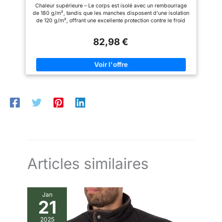
imperméable
intenses. Poches fonctionnelles,
Chaleur supérieure – Le corps est isolé avec un rembourrage
boucle porte-radio et grand
de 180 g/m², tandis que les manches disposent d’une isolation
carnier dorsal – De nombreuses
de 120 g/m², offrant une excellente protection contre le froid
poches zippées sur la poitrine,
sans limiter la liberté de mouvement lors de la chasse
les manches et les côtés offrent
hivernale et des activités de plein air. Imperméable et coupe-
un rangement sécurisé pour le
82,98 €
vent – Le tissu extérieur haute performance résiste à la pluie, à
téléphone, le permis de chasse
la neige et au vent froid, vous gardant au sec et à l’aise même
ou les outils. Deux grandes
dans des conditions météorologiques difficiles. Camouflage
poches sur les manches pour
haute visibilité – Le design Blaze Orange Camo assure une
smartphone ou équipement.
visibilité maximale en forêt, améliorant la sécurité à la chasse
Boucle porte-radio sur le côté
et répondant aux exigences de chasse européennes et nord-
droit pour talkie-walkie. Grand
américaines. Tissu silencieux + poignets tempête – Le tissu
carnier dorsal (game pocket)
doux et silencieux réduit le bruit lors des mouvements, tandis
pour transporter le gibier ou du
que les poignets tempête empêchent l’air froid de pénétrer par
matériel supplémentaire. Veste
les manches, vous gardant plus au chaud et discret sur le
outdoor fiable pour la chasse,
terrain. Fonctionnalités pensées pour le chasseur – Une poche
les travaux forestiers et les
étanche zippée sur l’épaule gauche permet de ranger en toute
loisirs – Idéale pour les zones
sécurité un GPS ou une radio, tandis que la boucle porte-radio
forestières vertes, la chasse au
sur le côté droit facilite la fixation et l’accès rapide aux
sanglier, la chasse de
dispositifs de communication.
printemps et d’automne, la
randonnée, le camping ou les
Articles similaires
travaux en plein air. Son design
silencieux, chaud et résistant
aux intempéries offre un
excellent niveau de confort et
Jan
de fonctionnalité, parfait pour
21
tous les amateurs de nature et
de chasse.
2025