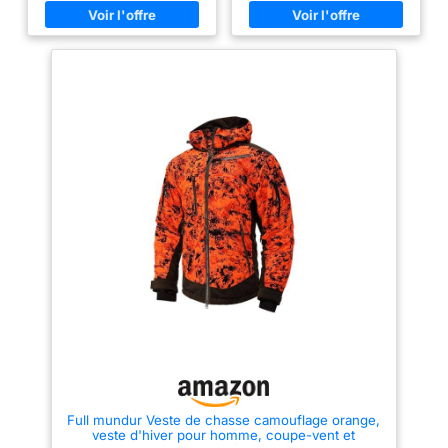
à capuche coupe-vent : cette
le bruit lors des déplacements
veste tactique dispose d'un
et offre une excellente
bord, de poignets et de poches
dissimulation lors de la chasse
réglables pour une structure
à l’approche du chevreuil, du
scellée qui résiste efficacement
sanglier ou d’autres espèces de
aux intempéries difficiles,
gibier. Coupe-vent, déperlant et
idéale pour la chasse. Grandes
idéal pour un climat outdoor
poches sécurisées : cette veste
changeant – La couche
de chasse dispose de trois
extérieure robuste et coupe-
poches avant robustes à
vent, associée à un traitement
boutons et d'une poche
déperlant, protège efficacement
intérieure ouverte, combinant
contre la pluie légère, le froid et
une grande capacité avec un
l’humidité du milieu forestier. La
rangement sécurisé.
fermeture éclair n° 8 en résine,
Performance ultra silencieuse :
résistante aux intempéries,
la coque et la doublure en
assure une grande durabilité et
polaire douce gardent chaque
une protection supplémentaire
mouvement silencieux,
contre les éléments. Chaleur
minimisant le son pour des
respirante avec fermetures
approches rapprochées sur un
éclair de ventilation sous les
jeu méfiant. Remarque : veuillez
bras – La doublure polaire
vous référer au tableau des
chaude offre un haut niveau de
tailles présenté sur l'image
confort sans volume inutile,
avant de choisir, afin que vous
idéale pour les chasseurs
puissiez choisir la bonne taille
actifs. Les zips de ventilation
pour vous.
sous les aisselles permettent
une régulation rapide de la
température et maintiennent le
Full mundur Veste de chasse camouflage orange,
corps agréablement au sec et
veste d'hiver pour homme, coupe-vent et
au chaud, même lors d’efforts