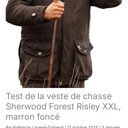
Test de la veste de chasse
Sherwood Forest Risley XXL,
marron foncé
Par
Balthazar Laurent-Dubreuil
/
17 octobre 2025
/
3 minutes