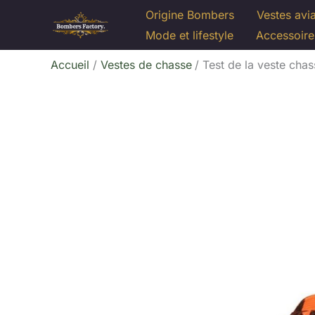
Aller
Origine Bombers
Vestes avi
au
Mode et lifestyle
Accessoire
contenu
Accueil
Vestes de chasse
Test de la veste ch