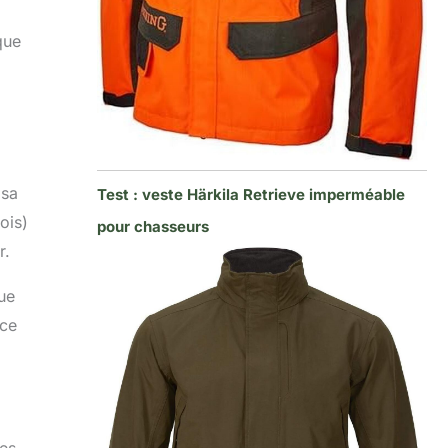
que
 sa
Test : veste Härkila Retrieve imperméable
ois)
pour chasseurs
r.
tue
 ce