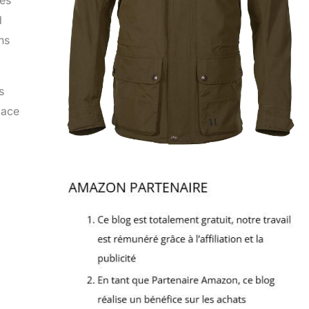
les
d
ns
s
lace