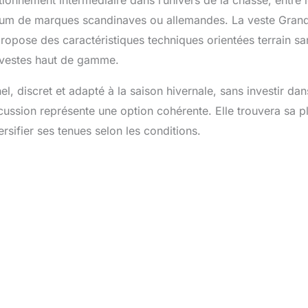
onnement intermédiaire dans l’univers de la chasse, entre 
ium de marques scandinaves ou allemandes. La veste Gran
ropose des caractéristiques techniques orientées terrain sa
s vestes haut de gamme.
, discret et adapté à la saison hivernale, sans investir dan
cussion représente une option cohérente. Elle trouvera sa p
rsifier ses tenues selon les conditions.