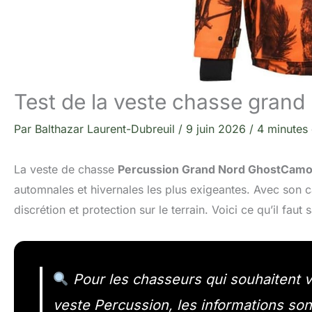
Test de la veste chasse gran
Par
Balthazar Laurent-Dubreuil
/
9 juin 2026
/
4 minutes 
La veste de chasse
Percussion Grand Nord GhostCam
automnales et hivernales les plus exigeantes. Avec son 
discrétion et protection sur le terrain. Voici ce qu’il fa
Pour les chasseurs qui souhaitent véri
veste Percussion, les informations son