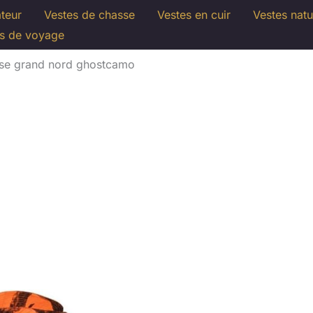
ateur
Vestes de chasse
Vestes en cuir
Vestes natu
s de voyage
asse grand nord ghostcamo