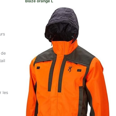
Blaze orange L
urs
 de
ail
 les