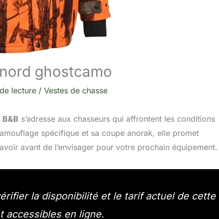
d nord ghostcamo
de lecture
/
Vestes de chasse
o B&B
s’adresse aux chasseurs qui affrontent les conditions
camouflage spécifique et sa coupe anorak, elle promet
ut savoir avant de l’envisager pour votre prochain équipement.
fier la disponibilité et le tarif actuel de cette
t accessibles en ligne.