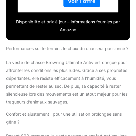
: non spécifiée
Disponibilité et prix à jour – informations fournies par
Amazon
Performances sur le terrain : le choix du chasseur passionné ?
La veste de chasse Browning Ultimate Activ est conçue pour
affronter les conditions les plus rudes. Grâce à ses propriétés
déperlantes, elle résiste efficacement à l’humidité, vous
permettant de rester au sec. De plus, sa capacité à rester
silencieuse lors des mouvements est un atout majeur pour les
traqueurs d’animaux sauvages.
Confort et ajustement : pour une utilisation prolongée sans
gêne ?
Pesant 890 grammes, la veste assure un confort optimal lors