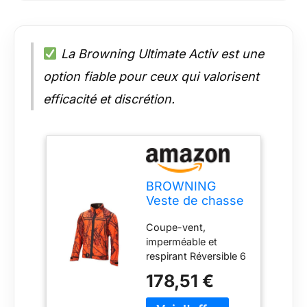
La Browning Ultimate Activ est une
option fiable pour ceux qui valorisent
efficacité et discrétion.
BROWNING
Veste de chasse
- Ultimate Activ -
Coupe-vent,
Moblaze Marron
imperméable et
- M
respirant Réversible 6
poches zippées par
178,51 €
côté Zips de
ventilation sous les