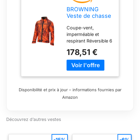
BROWNING
Veste de chasse
- Ultimate Activ -
Coupe-vent,
Moblaze Marron
imperméable et
- M
respirant Réversible 6
poches zippées par
178,51 €
côté Zips de
ventilation sous les
bras Encolure : non
spécifiée
Disponibilité et prix à jour – informations fournies par
Amazon
Découvrez d’autres vestes
-15%
-6%