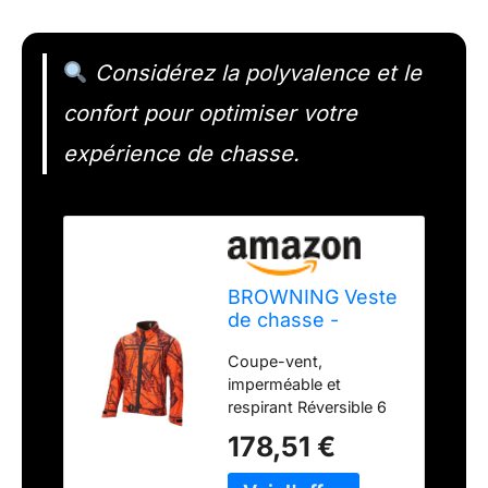
Considérez la polyvalence et le
confort pour optimiser votre
expérience de chasse.
BROWNING Veste
de chasse -
Ultimate Activ -
Coupe-vent,
Moblaze Marron -
imperméable et
M
respirant Réversible 6
poches zippées par
178,51 €
côté Zips de ventilation
sous les bras Encolure