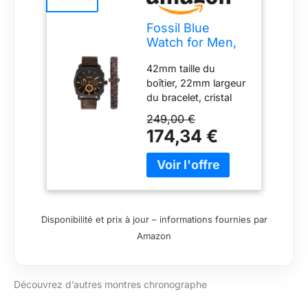
Fossil Blue
Watch for Men,
GMT Movement
42mm taille du
with Stainless
boîtier, 22mm largeur
Steel Or Leather
du bracelet, cristal
Strap, Marron
minéral, mouvement
foncé
249,00 €
chronographe à
174,34 €
quartz, importé Boîte
ronde en acier
inoxydable avec
cadran noir Bracelet
en cuir brun foncé
Résistant à l'eau
Disponibilité et prix à jour – informations fournies par
jusqu'à 50 m:
Amazon
portable tout en
nageant dans des
eaux peu profondes
Découvrez d’autres montres chronographe