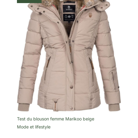
Les montres BENYAR
bénéficient d'un service après-
vente de 2 ans. BY BENYAR
s'engage à offrir une gamme de
montres classiques de haute
qualité pour hommes, ainsi
qu'un service clientèle de haut
niveau. Si vous avez des
questions concernant notre
montre, veuillez nous contacter
par e-mail et nous vous
fournirons une solution
satisfaisante dans les 24
heures.
Test du blouson femme Marikoo beige
Mode et lifestyle