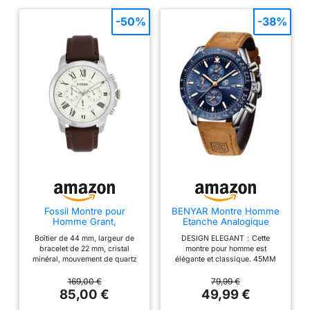
-50%
-38%
Fossil Montre pour
BENYAR Montre Homme
Homme Grant,
Etanche Analogique
Mouvement
Quartz Chronographe
Boîtier de 44 mm, largeur de
DESIGN ELEGANT：Cette
chronographe à Quartz,
Lumineuses Date Grand
bracelet de 22 mm, cristal
montre pour homme est
boîtier en Acier
Cadran Classique Mode
minéral, mouvement de quartz
élégante et classique. 45MM
Inoxydable argenté de 44
Affaires Montres Cadeau
avec affichage analogique
beau et exquis grand visage
mm avec Bracelet en
élégant pour
chronographe, importé Boîtier
avec trois sous-cadrans
169,00 €
79,99 €
Cuir véritable, FS4735
Hommes,Marron Argent
rond en acier inoxydable, avec
fonctionnels et affichage de la
85,00 €
49,99 €
Bleu
un cadran à la crème Bracelet
date, chiffres tachymétriques