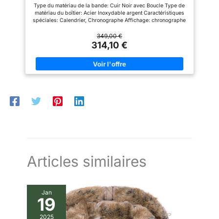
secondes, secondes et
Type du matériau de la bande: Cuir Noir avec Boucle Type de
minutes). Les montres étanches
matériau du boîtier: Acier Inoxydable argent Caractéristiques
BENYAR sont étanches à
spéciales: Calendrier, Chronographe Affichage: chronographe
30M/3ATM, peuvent résister à
Fenêtre de numérotation: Verre minéral Cadran: blanc Type de
la sueur, à la pluie accidentelle
mouvement de la montre: Quartz suisse
349,00 €
ou aux éclaboussures d'eau (la
314,10 €
douche, la natation, l'immersion
dans l'eau ne sont pas
recommandées). Après avoir
absorbé suffisamment
d'énergie lumineuse pour avoir
un certain effet lumineux dans
les environnements sombres.
CADEAU IDÉAL：Convient pour
les vêtements de tous les jours
et pour toutes les occasions,
assure un chronométrage précis
et devient une déclaration de
mode pour votre style
polyvalent. Emballée dans une
boîte exquise, cette montre
élégante et luxueuse est un
Articles similaires
cadeau idéal pour vous-même,
vos amis, vos camarades de
classe, votre père, vos
amoureux, votre famille pour les
Jan
remises de diplômes, les
19
anniversaires, la fête des pères,
la Saint-Valentin, Thanksgiving,
etc. SERVICE APRÈS-VENTE :
2025