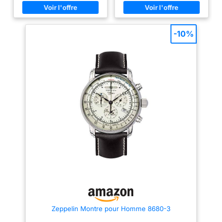
en cuir brun Résistant à l'eau
sur la lunette, avec un bracelet
jusqu'à 50 m: portable tout en
en cuir à la mode, mouvement
nageant dans l'eau peu
analogique à quartz de qualité
profonde Si votre montre ne
et batterie longue durée, fournir
s'allume pas dès que vous la
l'heure précise et parfaitement
-10%
recevez, il suffit de remplacer
assortie à toutes vos tenues,
la pile. Vous pouvez faire
Benyar montres incarne la
remplacer la pile dans votre
poursuite de la mode et de la
boutique Fossil la plus proche
qualité qui redéfinit le temps !
ou chez n'importe quel bijoutier
QUALITÉ ET CONFORT :
de confiance.
Mouvement à quartz importé de
haute qualité pour une grande
stabilité et un chronométrage
précis. Boîtier en acier 304
avec verre minéral, ce qui
améliore considérablement la
résistance à l'usure et aux
rayures. La montre à bracelet en
cuir pour homme n'est pas
seulement élégante et stylée,
elle est aussi confortable et
douce à porter. Les montres
Benyar résisteront à l'épreuve
du temps si elles sont
correctement entretenues.
MONTRE CHRONOGRAPHE
ÉTANCHE : Les sous-cadrans
multifonctions peuvent être
Zeppelin Montre pour Homme 8680-3
utilisés comme chronomètres
(chronographes des 1/10