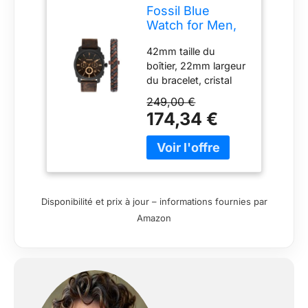
Fossil Blue
Watch for Men,
GMT Movement
42mm taille du
with Stainless
boîtier, 22mm largeur
Steel Or Leather
du bracelet, cristal
Strap, Marron
minéral, mouvement
foncé
249,00 €
chronographe à
174,34 €
quartz, importé Boîte
ronde en acier
inoxydable avec
cadran noir Bracelet
en cuir brun foncé
Résistant à l'eau
Disponibilité et prix à jour – informations fournies par
jusqu'à 50 m:
Amazon
portable tout en
nageant dans des
eaux peu profondes