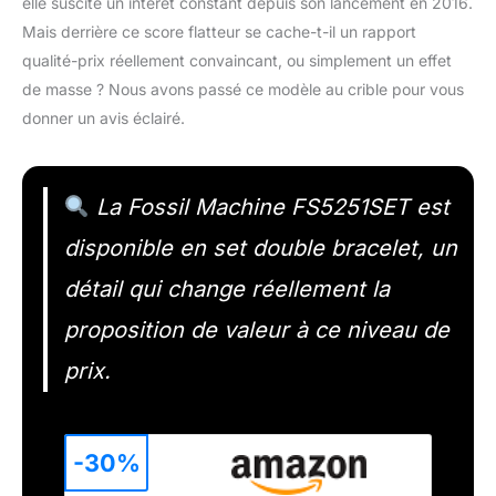
elle suscite un intérêt constant depuis son lancement en 2016.
Mais derrière ce score flatteur se cache-t-il un rapport
qualité-prix réellement convaincant, ou simplement un effet
de masse ? Nous avons passé ce modèle au crible pour vous
donner un avis éclairé.
La Fossil Machine FS5251SET est
disponible en set double bracelet, un
détail qui change réellement la
proposition de valeur à ce niveau de
prix.
-30%