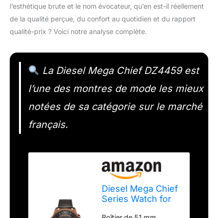
l’esthétique brute et le nom évocateur, qu’en est-il réellement
de la qualité perçue, du confort au quotidien et du rapport
qualité-prix ? Voici notre analyse complète.
La Diesel Mega Chief DZ4459 est
l’une des montres de mode les mieux
notées de sa catégorie sur le marché
français.
Diesel Mega Chief
Series Watch for
Men,
Boîtier de 51 mm,