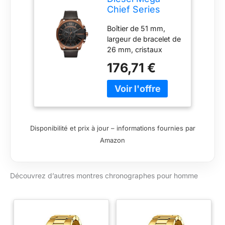
Chief Series
Watch for Men,
Boîtier de 51 mm,
Chronograph
largeur de bracelet de
movement with
26 mm, cristaux
Leather strap
minéraux,
176,71 €
mouvement à quartz
avec affichage
analogique, importé
Boîtier rond en acier
inoxydable, cadran
noir Bracelet en cuir
Disponibilité et prix à jour – informations fournies par
noir Étanchéité
Amazon
jusqu’à 100 m : peut
être portée pour la
baignade, la natation
Découvrez d’autres montres chronographes pour homme
ou la plongée en
apnée et la plongée
en eaux peu
profondes