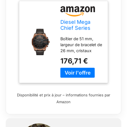
Diesel Mega
Chief Series
Watch for Men,
Boîtier de 51 mm,
Chronograph
largeur de bracelet de
movement with
26 mm, cristaux
Leather strap
minéraux,
176,71 €
mouvement à quartz
avec affichage
analogique, importé
Boîtier rond en acier
inoxydable, cadran
noir Bracelet en cuir
Disponibilité et prix à jour – informations fournies par
noir Étanchéité
Amazon
jusqu’à 100 m : peut
être portée pour la
baignade, la natation
ou la plongée en