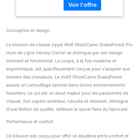
chasse > Vêtement de
chasse Homme >
Polaires de chasse -
Softshells Le blouson
Conception et design
ProHunt Wolf - Camo
Kaki - Snake Forest est
un blouson de chasse
Le blouson de chasse zippé Wolf GhostCamo SnakeForest Pro
polaire double couche à
Hunt de Ligne Verney-Carron se distingue par son design
capuche. Produit
innovant et fonctionnel. La coupe, à la fois moderne et
recommandé par la
ergonomique, est spécifiquement conçue pour s’adapter aux
communauté
MadeinChasse Produit
besoins des chasseurs. Le motif GhostCamo SnakeForest
neuf, sous emballage
assure un camouflage optimal dans divers environnements
d'origine.
forestiers, ce qui est un atout majeur pour les passionnés de
chasse. Son aspect extérieur, robuste et résistant, témoigne
d’une finition de qualité, reflétant le savoir-faire du fabricant.
Performance et confort
Ce blouson est conçu pour offrir un équilibre entre confort et