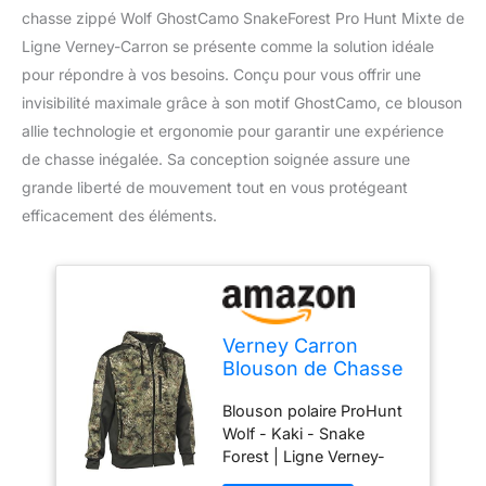
chasse zippé Wolf GhostCamo SnakeForest Pro Hunt Mixte de
Ligne Verney-Carron se présente comme la solution idéale
pour répondre à vos besoins. Conçu pour vous offrir une
invisibilité maximale grâce à son motif GhostCamo, ce blouson
allie technologie et ergonomie pour garantir une expérience
de chasse inégalée. Sa conception soignée assure une
grande liberté de mouvement tout en vous protégeant
efficacement des éléments.
Verney Carron
Blouson de Chasse
zippé Wolf
Blouson polaire ProHunt
GhostCamo
Wolf - Kaki - Snake
SnakeForest Pro
Forest | Ligne Verney-
Hunt
Carron Vêtement de