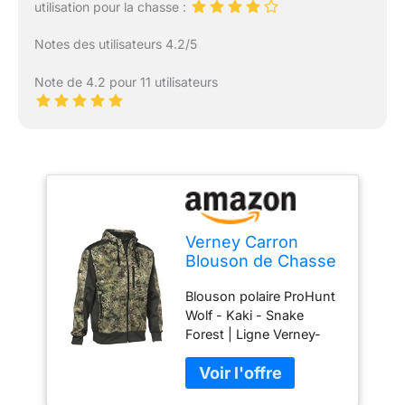
utilisation pour la chasse :
Notes des utilisateurs 4.2/5
Note de 4.2 pour 11 utilisateurs
Verney Carron
Blouson de Chasse
zippé Wolf
Blouson polaire ProHunt
GhostCamo
Wolf - Kaki - Snake
SnakeForest Pro
Forest | Ligne Verney-
Hunt
Carron Vêtement de
chasse > Vêtement de
chasse Homme >