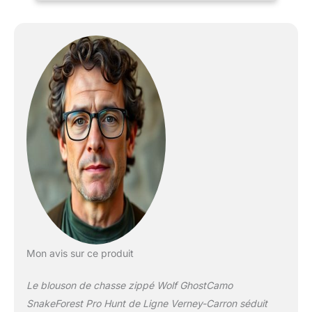
Polaires de chasse -
Softshells Le blouson
ProHunt Wolf - Camo
Kaki - Snake Forest est
un blouson de chasse
polaire double couche à
capuche. Produit
recommandé par la
communauté
MadeinChasse Produit
neuf, sous emballage
d'origine.
Mon avis sur ce produit
Le blouson de chasse zippé Wolf GhostCamo
SnakeForest Pro Hunt de Ligne Verney-Carron séduit