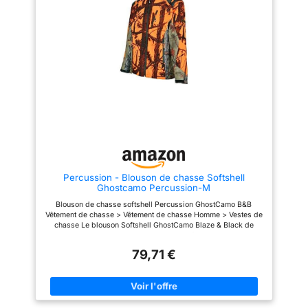
deux poches avant basses et
de chasse en stock
une grande poche arrière
personnalisé par nos soins et
zippée, ce sac offre un espace
expédié sous 48 - 72 h
de rangement sécurisé pour la
radio, le permis de chasse et
l'équipement. Liberté de
mouvement et confort La coupe
ergonomique, les poignets
ajustables et la polaire
intérieure douce garantissent un
confort optimal et une totale
liberté de mouvement pour
toutes vos activités. Polyvalent
pour la chasse et les activités
de plein air Parfaitement adapté
aux chasses en battue, à la
chasse à l'affût et aux aventures
Percussion - Blouson de chasse Softshell
en plein air – chaleureux,
Ghostcamo Percussion-M
silencieux et fonctionnel, avec
un design moderne signé Full
Blouson de chasse softshell Percussion GhostCamo B&B
mundur.
Vêtement de chasse > Vêtement de chasse Homme > Vestes de
chasse Le blouson Softshell GhostCamo Blaze & Black de
Percussion est une veste de chasse en Softshell 3 couches de
grande qualité à motif camouflage avec membrane imper-
79,71 €
respirante. Produit recommandé par la communauté
MadeinChasse Produit neuf, sous emballage d'origine.