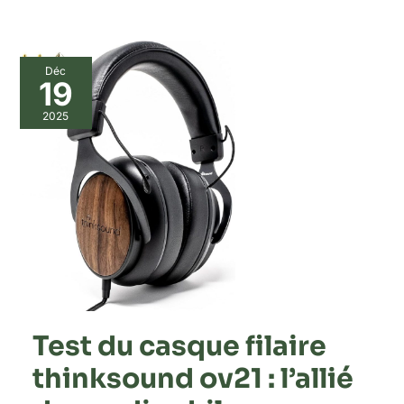
Déc
19
2025
Test du casque filaire
thinksound ov21 : l’allié