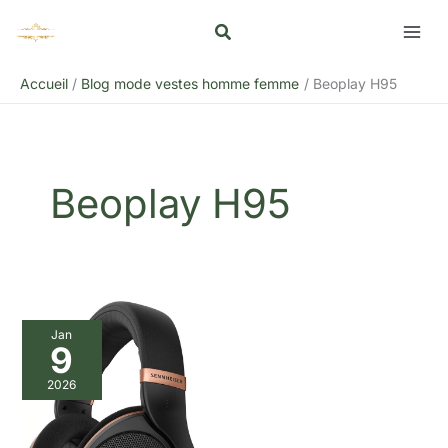
Aller
Rechercher
au
contenu
Accueil
Blog mode vestes homme femme
Beoplay H95
Beoplay H95
Jan
9
2026