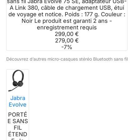
sans fil Jabra Evolve 75 SE, adaptateur USB-
A Link 380, câble de chargement USB, étui
de voyage et notice. Poids : 177 g. Couleur :
Noir Le produit est garanti 2 ans -
enregistrement requis
299,00 €
279,00 €
-7%
Découvrez d’autres micro-casques stéréo Bluetooth sans fil
Jabra
Evolve
65 Te
PORTÉ
Casque
E SANS
sans Fil
FIL
(3e Éd.
ÉTEND
2025),