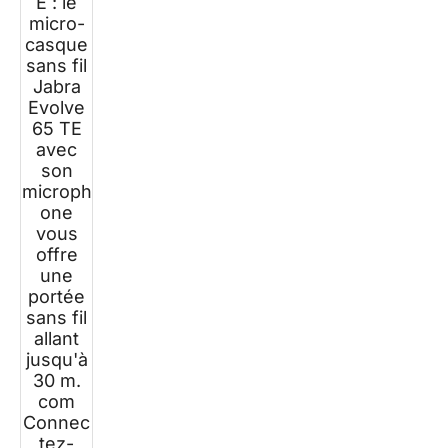
E : le
Certifié
micro-
MS
casque
Teams,
sans fil
Noir
Jabra
Evolve
65 TE
avec
son
microph
one
vous
offre
une
portée
sans fil
allant
jusqu'à
30 m.
com
Connec
tez-