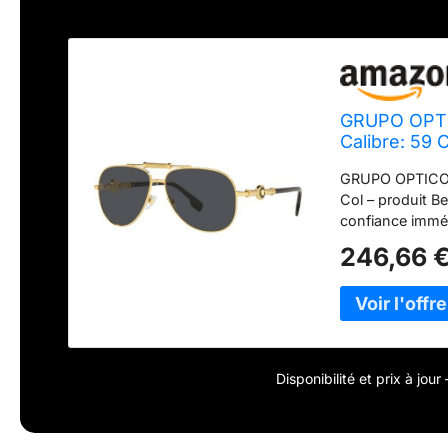
GRUPO OPTI
Calibre: 59 
GRUPO OPTICO 
Col – produit B
confiance imméd
Format polyvalen
246,66 
OPTICO 1910 co
Disponibilité et prix à jou