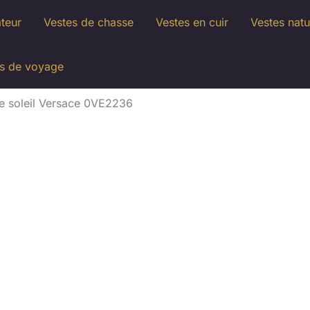
ateur
Vestes de chasse
Vestes en cuir
Vestes natu
s de voyage
 de soleil Versace 0VE2236