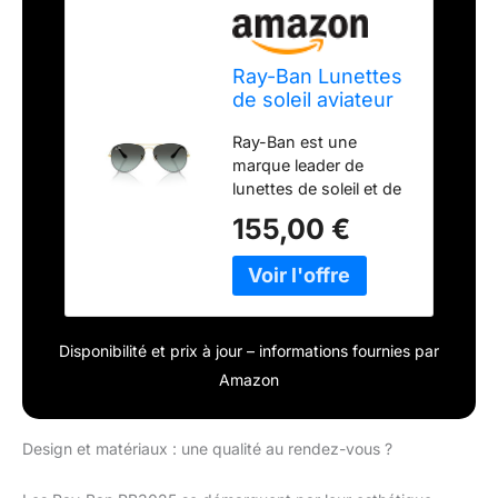
Ray-Ban Lunettes
de soleil aviateur
classiques
Ray-Ban est une
RB3025, noir sur
marque leader de
or/bleu vintage
lunettes de soleil et de
dégradé noir
lunettes de vue qui
155,00 €
offre depuis des
générations
l'authenticité, un style
intemporel et des
verres et montures de
Disponibilité et prix à jour – informations fournies par
qualité
Amazon
Design et matériaux : une qualité au rendez-vous ?