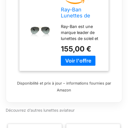
Ray-Ban
Lunettes de
soleil aviateur
Ray-Ban est une
classiques
marque leader de
RB3025, noir sur
lunettes de soleil et
or/bleu vintage
de lunettes de vue
dégradé noir
155,00 €
qui offre depuis des
générations
l'authenticité, un
style intemporel et
des verres et
montures de qualité
Disponibilité et prix à jour – informations fournies par
Amazon
Découvrez d’autres lunettes aviateur