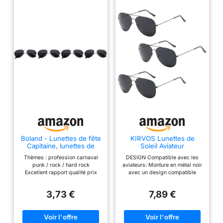
Boland - Lunettes de fête
KIRVOS Lunettes de
Capitaine, lunettes de
Soleil Aviateur
pilote pour homme
Classiques, Lot de 3
Thèmes : profession carnaval
DESIGN Compatible avec les
Paires, Monture
punk / rock / hard rock
aviateurs: Monture en métal noir
Métallique Noire, Verres
Excellent rapport qualité prix
avec un design compatible
Polarisés, pour Conduite
Pays d'origine: Chine Vous
avec les aviateurs classique et
et Voyage
passerez à coup sûr pour l'un
intemporel, parfait pour toute
3,73 €
7,89 €
des pilotes de compagnie
occasion Set avantageux : lot de
aérienne avec ces lunettes
3 paires de lunettes de soleil
pilote verres fumés UV400.
identiques, idéal pour avoir un
remplacement ou à partager