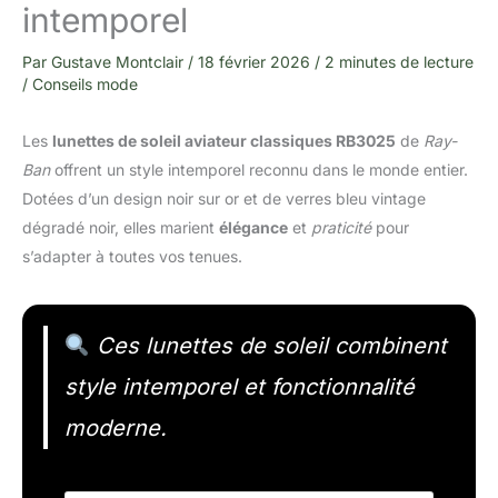
intemporel
Par
Gustave Montclair
/
18 février 2026
/
2 minutes de lecture
/
Conseils mode
Les
lunettes de soleil aviateur classiques RB3025
de
Ray-
Ban
offrent un style intemporel reconnu dans le monde entier.
Dotées d’un design noir sur or et de verres bleu vintage
dégradé noir, elles marient
élégance
et
praticité
pour
s’adapter à toutes vos tenues.
Ces lunettes de soleil combinent
style intemporel et fonctionnalité
moderne.