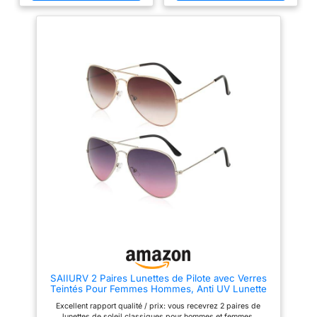
DIMENSIONS PRÉCISE :
Mesures complètes : 13,8 cm
de largeur, 5 cm de hauteur et
14,6 cm de longueur des
branches Caractéristiques
techniques : verres polarisés
avec protection UV, monture
ultra légère pour plus de confort
CONFORT SUPÉRIEUR :
Branches courbes
antidérapantes et charnières
métalliques renforcées pour un
ajustement confortable et
durable
SAIIURV 2 Paires Lunettes de Pilote avec Verres
Teintés Pour Femmes Hommes, Anti UV Lunette
de Soleil Polarisante Classique Rétro pour la
Excellent rapport qualité / prix: vous recevrez 2 paires de
Conduite, Voyage, Extérieure(2PCS)
lunettes de soleil classiques pour hommes et femmes,