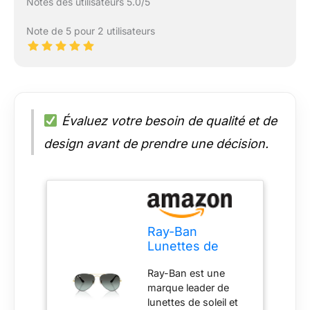
Notes des utilisateurs 5.0/5
Note de 5 pour 2 utilisateurs
Évaluez votre besoin de qualité et de
design avant de prendre une décision.
Ray-Ban
Lunettes de
soleil aviateur
Ray-Ban est une
classiques
marque leader de
RB3025, noir sur
lunettes de soleil et
or/bleu vintage