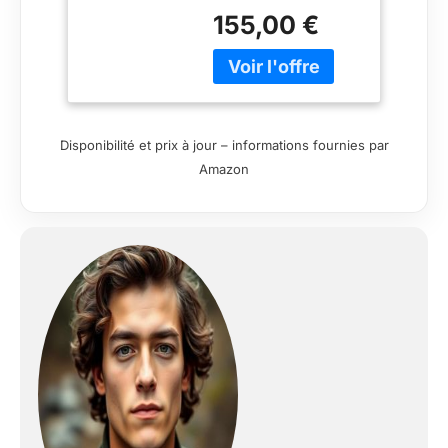
de lunettes de vue
dégradé noir
155,00 €
qui offre depuis des
générations
l'authenticité, un
style intemporel et
des verres et
montures de qualité
Disponibilité et prix à jour – informations fournies par
Amazon