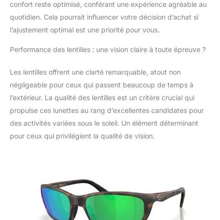
confort reste optimisé, conférant une expérience agréable au
fines et 22 % plus
quotidien. Cela pourrait influencer votre décision d’achat si
légères que la
moyenne, offrant une
l’ajustement optimal est une priorité pour vous.
performance optimale
dans des conditions
Performance des lentilles : une vision claire à toute épreuve ?
d'éclairage
changeantes. Étui à
Les lentilles offrent une clarté remarquable, atout non
lunettes de soleil et
négligeable pour ceux qui passent beaucoup de temps à
chiffon de nettoyage
l’extérieur. La qualité des lentilles est un critère crucial qui
inclus Plus
propulse ces lunettes au rang d’excellentes candidates pour
polyvalentes : les
lunettes de soleil
des activités variées sous le soleil. Un élément déterminant
polarisées pour homme
pour ceux qui privilégient la qualité de vision.
sont parfaites pour la
conduite ou la pêche ;
nos lunettes de soleil
Costa pour homme
sont faites pour la
performance et sont un
ajout nécessaire à
toute boîte de matériel