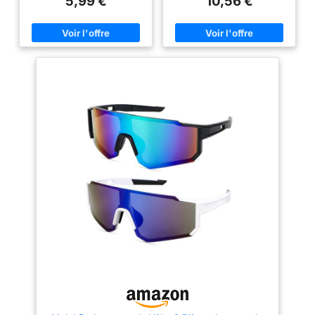
5,99 €
10,56 €
est de 53 mm, la hauteur des
lecture normale. Conception de
Lumiere Bleue pour
exceptionnelle et une
montures est de 52 mm, la
cadre robuste avec des
Homme Femme
barrière robuste qui
distance entre les nez est de 18
charnières de qualité. Finition
mm, et la longueur des
noire. Force +2,00.
résiste à l'eau, à
branches est de 140 mm, les
l'huile et à la sueur
deux couleurs peuvent être
interchangées pour porter, ce
pour un nettoyage
qui est très approprié pour
facile Lunettes de
s'habiller ou prendre des
soleil Beach Ready
photos 【Matériau fiable】
Lunettes anti lumiere bleue sont
pour homme : les
fabriquées en plastique PC de
lunettes de soleil
haute qualité et respectueux de
l'environnement. Elles sont
Costa pour homme
durables et s'adaptent au nez
sont 20 % plus fines
grâce à leur conception en une
et 22 % plus légères
seule pièce, ce qui évite toute
douleur au niveau du nez et
que la moyenne,
garantit le confort d'une
offrant une
utilisation prolongée. Pivot
renforcé en métal, ouverture et
performance
fermeture en douceur, assurant
optimale dans des
la durabilité et évitant la casse,
conditions
les lentilles sont très claires et
faciles à nettoyer 【Réduire la
d'éclairage
fatigue】 L'exposition
changeantes. Étui à
prolongée à la lumière bleue
des produits électroniques peut
lunettes de soleil et
facilement provoquer une
chiffon de nettoyage
fatigue oculaire et une perte de