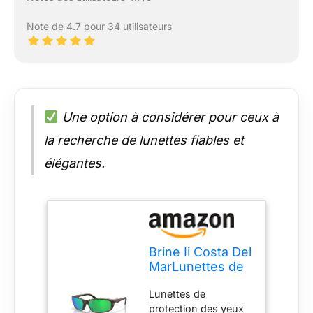
Note de 4.7 pour 34 utilisateurs
Une option à considérer pour ceux à
la recherche de lunettes fiables et
élégantes.
Brine Ii Costa Del
MarLunettes de
soleil pour
Lunettes de
homme, tortue
protection des yeux
mate/miroir vert