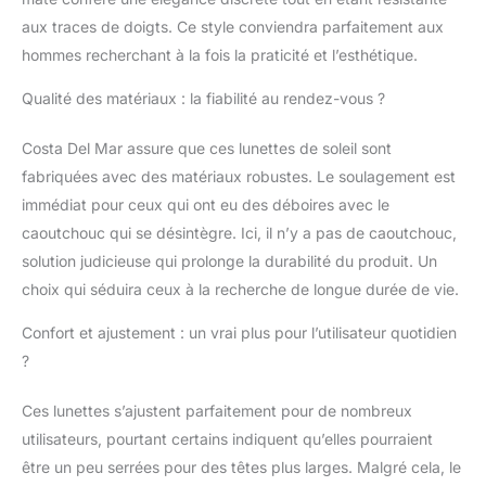
bleue nocive à haute
énergie (HEV),
aux traces de doigts. Ce style conviendra parfaitement aux
augmentant les
hommes recherchant à la fois la praticité et l’esthétique.
rouges, les verts et les
bleus, tout en filtrant
Qualité des matériaux : la fiabilité au rendez-vous ?
les jaunes agressifs
Performance durable :
Costa Del Mar assure que ces lunettes de soleil sont
améliorées avec un
fabriquées avec des matériaux robustes. Le soulagement est
revêtement mural C, les
immédiat pour ceux qui ont eu des déboires avec le
lunettes de soleil Costa
résistantes aux rayures
caoutchouc qui se désintègre. Ici, il n’y a pas de caoutchouc,
offrent une résistance
solution judicieuse qui prolonge la durabilité du produit. Un
exceptionnelle et une
choix qui séduira ceux à la recherche de longue durée de vie.
barrière robuste qui
résiste à l'eau, à l'huile
Confort et ajustement : un vrai plus pour l’utilisateur quotidien
et à la sueur pour un
?
nettoyage facile
Lunettes de soleil
Ces lunettes s’ajustent parfaitement pour de nombreux
Beach Ready pour
homme : les lunettes
utilisateurs, pourtant certains indiquent qu’elles pourraient
de soleil Costa pour
être un peu serrées pour des têtes plus larges. Malgré cela, le
homme sont 20 % plus