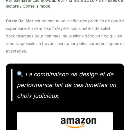
Par
Balthazar Laurent-Dubreuil
/
12 mars 2026
/
3 minutes de
lecture
/
Conseils mode
Costa Del Mar
est reconnue pour offrir des produits de qualité
supérieure. En
examinant de près
ces lunettes de soleil
décontractées pour hommes, nous allons découvrir ce qui les
rend si spéciales à travers leurs principales caractéristiques et
avantages.
La combinaison de design et de
performance fait de ces lunettes un
choix judicieux.