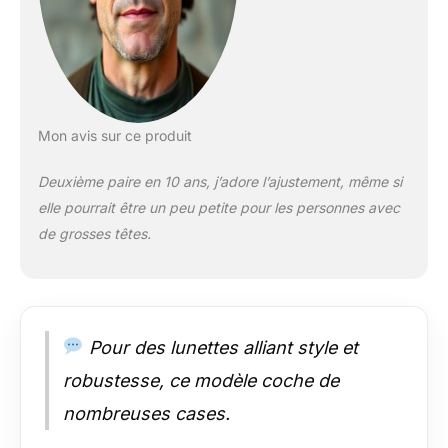
énergie (HEV),
augmentant les
rouges, les verts et
les bleus, tout en
filtrant les jaunes
agressifs
Performance durable
Mon avis sur ce produit
: améliorées avec un
revêtement mural C,
Deuxième paire en 10 ans, j’adore l’ajustement, même si
les lunettes de soleil
elle pourrait être un peu petite pour les personnes avec
Costa résistantes
de grosses têtes.
aux rayures offrent
une résistance
exceptionnelle et une
barrière robuste qui
résiste à l'eau, à
l'huile et à la sueur
Pour des lunettes alliant style et
pour un nettoyage
robustesse, ce modèle coche de
facile Lunettes de
soleil Beach Ready
nombreuses cases.
pour homme : les