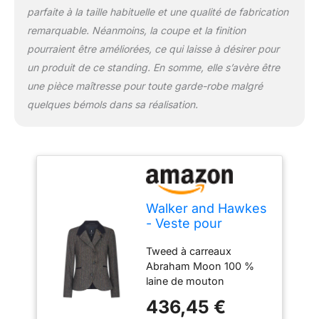
parfaite à la taille habituelle et une qualité de fabrication
remarquable. Néanmoins, la coupe et la finition
pourraient être améliorées, ce qui laisse à désirer pour
un produit de ce standing. En somme, elle s’avère être
une pièce maîtresse pour toute garde-robe malgré
quelques bémols dans sa réalisation.
Walker and Hawkes
- Veste pour
Femme Harriet - en
Tweed à carreaux
Tweed - Blue Moon
Abraham Moon 100 %
- 38
laine de mouton
Shetland Fermeture à
436,45 €
trois boutons Bords