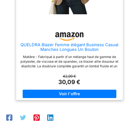
essentielle parfaite dans le
constituer la pièce essentielle
placard de chaque femme.
parfaite dans le placard de
C’est la veste idéale pour la
chaque femme. C'est la veste
transition entre les saisons.
idéale pour la transition entre
les saisons.
QUELDRA Blazer Femme élégant Business Casual
Manches Longues Un Bouton
Matière：Fabriqué à partir d'un mélange haut de gamme de
polyester, de viscose et de spandex, ce blazer allie douceur et
élasticité. La doublure complète garantit un tombé fluide et un
confort tout au long de la journée, parfait pour une portée
prolongée. Caractéristiques：Doté d'un revers à rabat basique
42,99 €
et d'une fermeture classique à un bouton, ce blazer polyvalent
30,09 €
mari élégance et fonctionnalité. Deux poches à rabat
fonctionnelles offrent un rangement stylé tout en préservant un
look chic et raffiné. Occasions d'usage：Passez sans effort du
bureau à la table de dîner avec ce blazer classique pour
femme. Idéal pour les réunions d'affaires, les tenues de
bureau, les looks décontractés de rue, les tenues de vie
quotidienne, les vacances et bien plus encore. Associations：
Conçu pour mettre en valeur vos courbes naturelles, ce blazer
décontracté pour femme sculpte une silhouette soignée.
Associez-le à des pantalons de costume pour le travail ou à
des jeans skinny pour un style décontracté chic — des
possibilités d'association infinies. Trouver votre taille idéale：