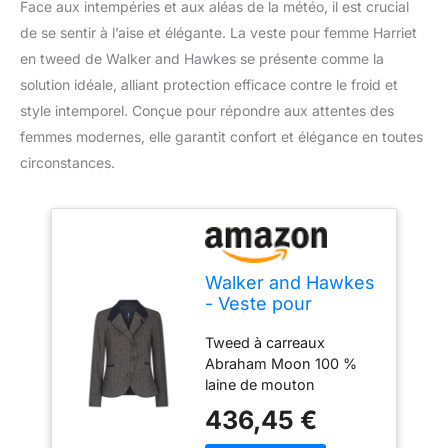
Face aux intempéries et aux aléas de la météo, il est crucial
de se sentir à l’aise et élégante. La veste pour femme Harriet
en tweed de Walker and Hawkes se présente comme la
solution idéale, alliant protection efficace contre le froid et
style intemporel. Conçue pour répondre aux attentes des
femmes modernes, elle garantit confort et élégance en toutes
circonstances.
Walker and Hawkes
- Veste pour
Femme Harriet - en
Tweed à carreaux
Tweed - Blue Moon
Abraham Moon 100 %
- 38
laine de mouton
Shetland Fermeture à
436,45 €
trois boutons Bords
contrastants en