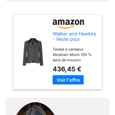
Walker and Hawkes
- Veste pour
Femme Harriet - en
Tweed à carreaux
Tweed - Blue Moon
Abraham Moon 100 %
- 38
laine de mouton
Shetland Fermeture à
436,45 €
trois boutons Bords
contrastants en
moleskine Broche à
l'effigie de la marque sur
le col Boutonnage simple