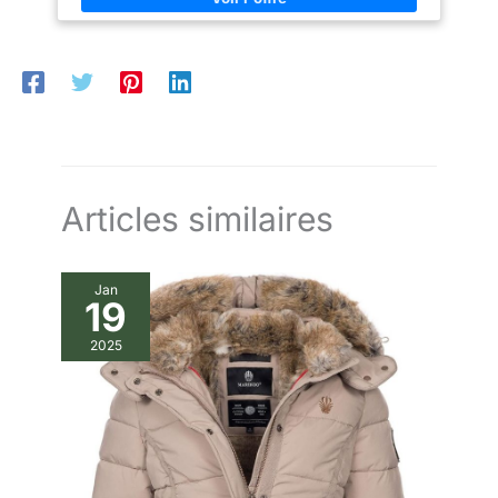
souhaitez une protection solaire
cadeau attentionné pour les
éliminer efficacement les reflets et l'éblouissement dispersé,
stylée dans une monture
amis et la famille qui ont besoin
etc., protégez également vos yeux des rayons UV nocifs et il
confortable et raisonnablement
de lunettes de soleil.
n'interfère pas avec vos yeux. Pratique à partager: Les lunettes
solide, les lunettes de soleil
de soleil Vintage sont un excellent cadeau pour les enfants, les
Perkanion sont probablement un
amis et la famille pour toutes les occasions comme un
excellent choix pour vous.
anniversaire ou Noël. Gardez une lunette de soleil dans la
voiture, une dans le sac, une à la maison et une en réserve, ou
partagez le lot avec famille et proches. Pour homme et femme:
Nos lunettes de soleil ne sont pas seulement un accessoire de
mode, mais aussi un accessoire pratique pour la protection
des yeux.
Articles similaires
Jan
19
2025