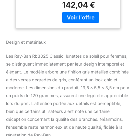
disposent d'une monture
142,04 €
aviateur, d'une monture
bronze et de verres
dégradés gris. Protection
UV à 100 % : pour
protéger vos yeux contre
les rayons UV nocifs, ces
Design et matériaux
lunettes de soleil Ray-
Ban comprennent des
Les Ray-Ban Rb3025 Classic, lunettes de soleil pour femmes,
verres qui sont
recouverts d'une
se distinguent immédiatement par leur design intemporel et
protection UV à 100 %.
élégant. Le modèle arbore une finition gris métallisé combinée
Étui et chiffon de
à des verres dégradés de gris, conférant un look chic et
nettoyage inclus :
moderne. Les dimensions du produit, 13,5 x 5,5 x 3,5 cm pour
chaque paire de lunettes
un poids de 120 grammes, assurent une légèreté appréciable
de soleil Ray-Ban est
livrée avec un chiffon de
lors du port. L’attention portée aux détails est perceptible,
nettoyage et un étui pour
bien que certains utilisateurs aient noté une certaine
nettoyer et protéger vos
déception concernant la qualité des branches. Néanmoins,
lunettes de soleil contre
l’ensemble reste harmonieux et de haute qualité, fidèle à la
les rayures et les
dommages. Visitez la
réputation de Ray-Ban.