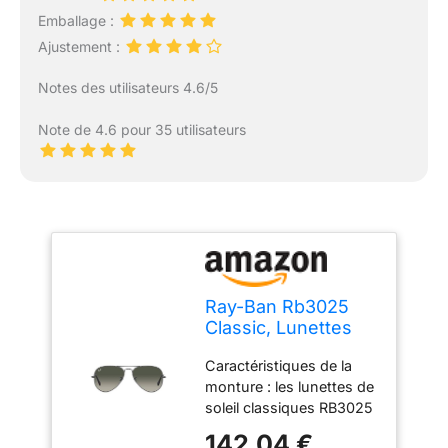
Emballage :
Ajustement :
Notes des utilisateurs 4.6/5
Note de 4.6 pour 35 utilisateurs
Ray-Ban Rb3025
Classic, Lunettes
de Soleil Femme,
Caractéristiques de la
Gris
monture : les lunettes de
métallisé/dégradé
soleil classiques RB3025
de Gris, 58 mm
disposent d'une monture
142,04 €