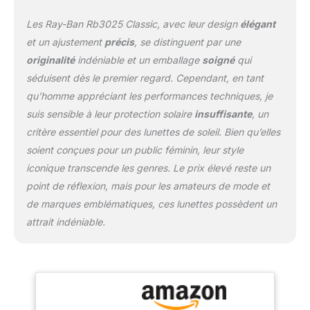
Ray-Ban : cliquez sur le
Les Ray-Ban Rb3025 Classic, avec leur design
élégant
lien Ray-Ban au-dessus
du titre du produit pour
et un ajustement
précis
, se distinguent par une
acheter l'ensemble de la
originalité
indéniable et un emballage
soigné
qui
gamme de lunettes de
séduisent dès le premier regard. Cependant, en tant
soleil et de lunettes Ray-
qu’homme appréciant les performances techniques, je
Ban
suis sensible à leur protection solaire
insuffisante
, un
critère essentiel pour des lunettes de soleil. Bien qu’elles
soient conçues pour un public féminin, leur style
iconique transcende les genres. Le prix élevé reste un
point de réflexion, mais pour les amateurs de mode et
de marques emblématiques, ces lunettes possèdent un
attrait indéniable.