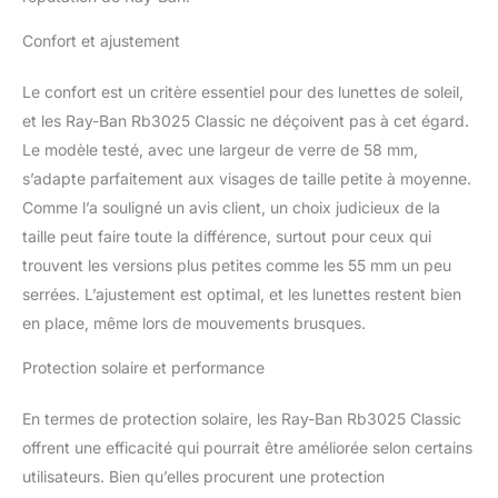
boutique de la marque
Ray-Ban : cliquez sur le
Confort et ajustement
lien Ray-Ban au-dessus
du titre du produit pour
Le confort est un critère essentiel pour des lunettes de soleil,
acheter l'ensemble de la
et les Ray-Ban Rb3025 Classic ne déçoivent pas à cet égard.
gamme de lunettes de
Le modèle testé, avec une largeur de verre de 58 mm,
soleil et de lunettes Ray-
s’adapte parfaitement aux visages de taille petite à moyenne.
Ban
Comme l’a souligné un avis client, un choix judicieux de la
taille peut faire toute la différence, surtout pour ceux qui
trouvent les versions plus petites comme les 55 mm un peu
serrées. L’ajustement est optimal, et les lunettes restent bien
en place, même lors de mouvements brusques.
Protection solaire et performance
En termes de protection solaire, les Ray-Ban Rb3025 Classic
offrent une efficacité qui pourrait être améliorée selon certains
utilisateurs. Bien qu’elles procurent une protection