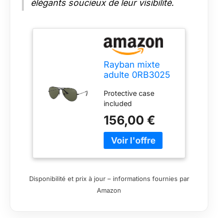
élégants soucieux de leur visibilité.
Rayban mixte
adulte 0RB3025
002/58 55
Protective case
Montures de
included
lunettes, Noir
(Black/Crystal
156,00 €
Green Polarized)
Disponibilité et prix à jour – informations fournies par
Amazon