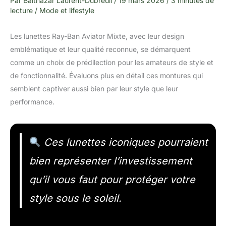
Par
Balthazar Laurent-Dubreuil
/
19 mars 2026
/
3 minutes de
lecture
/
Mode et lifestyle
Les lunettes Ray-Ban Aviator Mixte, avec leur design
emblématique et leur qualité reconnue, se démarquent
comme un choix de prédilection pour les amateurs de style et
de fonctionnalité. Évaluons plus en détail ces montures qui
semblent captiver aussi bien par leur style que leur
performance.
Ces lunettes iconiques pourraient
bien représenter l’investissement
qu’il vous faut pour protéger votre
style sous le soleil.