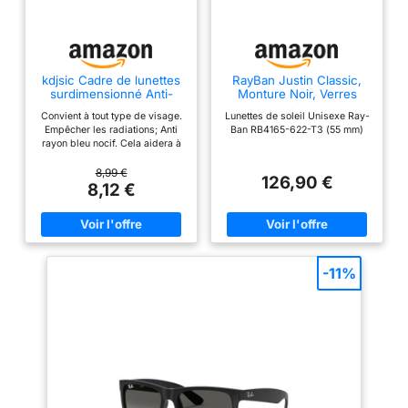
kdjsic Cadre de lunettes
RayBan Justin Classic,
surdimensionné Anti-
Monture Noir, Verres
lumière bleue pour
Polarisés Dégradés Gris
Convient à tout type de visage.
Lunettes de soleil Unisexe Ray-
femmes et hommes
Empêcher les radiations; Anti
Ban RB4165-622-T3 (55 mm)
lunettes de lunettes
rayon bleu nocif. Cela aidera à
optiques carrées
protéger la vue et la santé
monture de lunettes
oculaire. En raison de la
8,99 €
unisexe
126,90 €
différence entre les différents
8,12 €
moniteurs, l'image peut ne pas
refléter la couleur réelle de
l'article. Merci! tout neuf haute
qualité
-11%