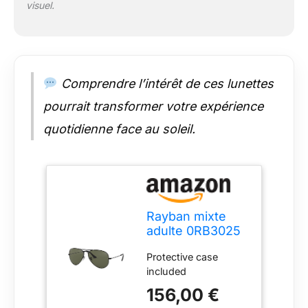
visuel.
Comprendre l’intérêt de ces lunettes
pourrait transformer votre expérience
quotidienne face au soleil.
Rayban mixte
adulte 0RB3025
002/58 55
Protective case
Montures de
included
lunettes, Noir
(Black/Crystal
156,00 €
Green Polarized)