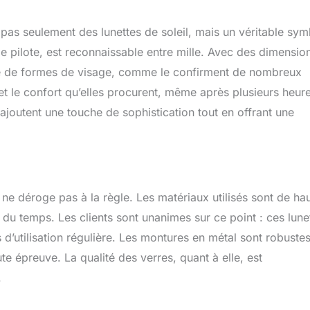
aranties du fabricant Visitez la boutique de la marque Ray-Ban :
an au-dessus du titre du produit pour acheter l'ensemble de
pas seulement des lunettes de soleil, mais un véritable sy
 Ray-Ban et de l'assortiment optique
me pilote, est reconnaissable entre mille. Avec des dimensio
été de formes de visage, comme le confirment de nombreux
é et le confort qu’elles procurent, même après plusieurs heur
 ajoutent une touche de sophistication tout en offrant une
 ne déroge pas à la règle. Les matériaux utilisés sont de ha
ve du temps. Les clients sont unanimes sur ce point : ces lune
d’utilisation régulière. Les montures en métal sont robustes
te épreuve. La qualité des verres, quant à elle, est
.