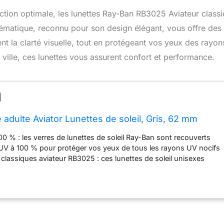
ection optimale, les lunettes Ray-Ban RB3025 Aviateur class
lématique, reconnu pour son design élégant, vous offre des
ent la clarté visuelle, tout en protégeant vos yeux des rayo
 ville, ces lunettes vous assurent confort et performance.
adulte Aviator Lunettes de soleil, Gris, 62 mm
00 % : les verres de lunettes de soleil Ray-Ban sont recouverts
 UV à 100 % pour protéger vos yeux de tous les rayons UV nocifs
l classiques aviateur RB3025 : ces lunettes de soleil unisexes
t d'une monture aviateur emblématique Ray-Ban en métal avec
lassiques et sont prêtes à être prescrites Étui et chiffon de
 chaque paire de lunettes de soleil Ray-Ban est livrée avec un
ge et un étui pour nettoyer et protéger vos lunettes de soleil
 et les dommages Garantie limitée : les lunettes de soleil Ray-Ban
vendeurs autorisés, comme Amazon.Com, sont éligibles à toutes