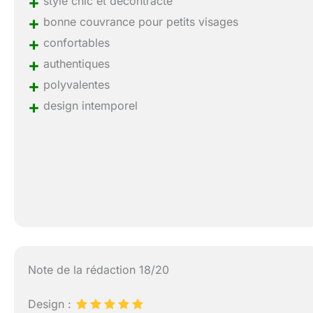
+
style chic et décontracté
+
bonne couvrance pour petits visages
+
confortables
+
authentiques
+
polyvalentes
+
design intemporel
Note de la rédaction 18/20
Design :