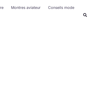
R
re
Montres aviateur
Conseils mode
e
c
h
e
r
c
h
e
r