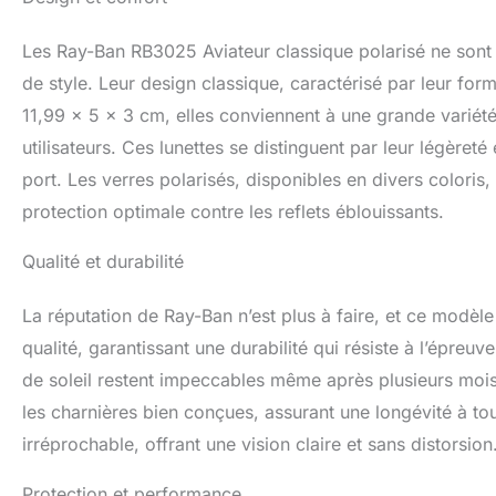
les garanties et g
cliquez sur Ray-B
Les Ray-Ban RB3025 Aviateur classique polarisé ne sont 
lunettes de soleil
de style. Leur design classique, caractérisé par leur for
11,99 x 5 x 3 cm, elles conviennent à une grande vari
utilisateurs. Ces lunettes se distinguent par leur légèret
port. Les verres polarisés, disponibles en divers coloris,
protection optimale contre les reflets éblouissants.
Qualité et durabilité
La réputation de Ray-Ban n’est plus à faire, et ce modèle
qualité, garantissant une durabilité qui résiste à l’épreu
de soleil restent impeccables même après plusieurs mois 
les charnières bien conçues, assurant une longévité à tou
irréprochable, offrant une vision claire et sans distorsion
Protection et performance