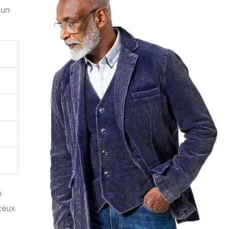
 un
é
ceux