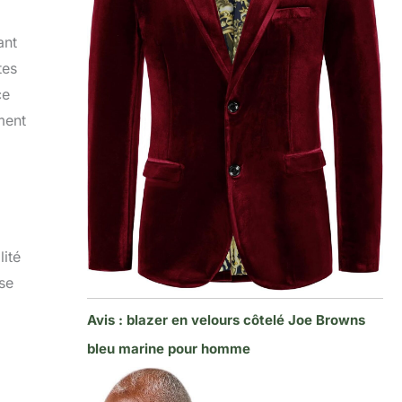
ant
tes
ce
ement
ité
 se
Avis : blazer en velours côtelé Joe Browns
bleu marine pour homme