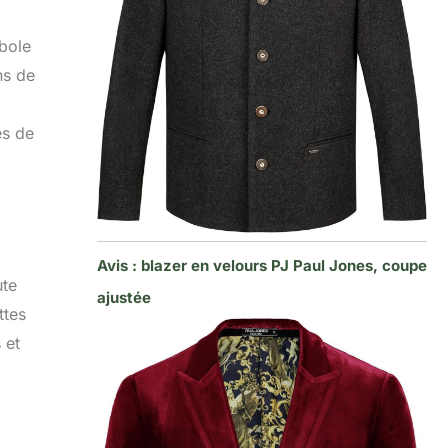
mbole
ns de
es de
Avis : blazer en velours PJ Paul Jones, coupe
ute
ajustée
ttes
 et