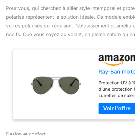
Pour vous, qui cherchez à allier style intemporel et prot
polarisé représentent la solution idéale. Ce modèle emb
verres polarisés qui réduisent l’éblouissement et amélior
nocifs. Que vous soyez au volant, en pleine nature ou en
Ray-Ban mixte 
Protection UV à 1
d'une protection
Lunettes de solei
Ray-Ban disposen
des verres verts c
nettoyage inclus :
chiffon de nettoya
contre les rayures
vendues par des 
Design et confort