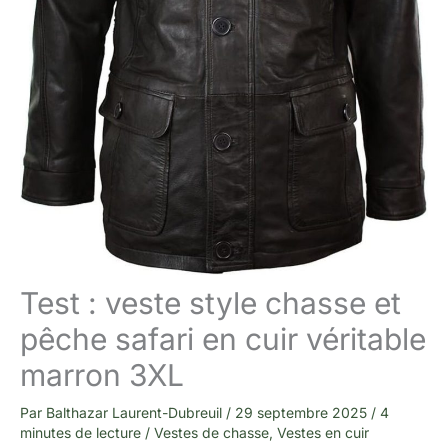
Test : veste style chasse et
pêche safari en cuir véritable
marron 3XL
Par
Balthazar Laurent-Dubreuil
/
29 septembre 2025
/
4
minutes de lecture
/
Vestes de chasse
,
Vestes en cuir