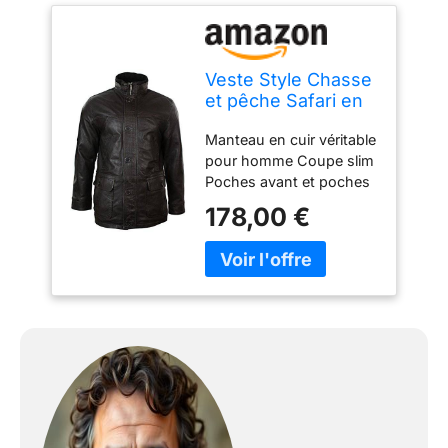
Veste Style Chasse
et pêche Safari en
Cuir véritable pour
Manteau en cuir véritable
Homme - Marron
pour homme Coupe slim
3XL
Poches avant et poches
intérieures Disponible en
178,00 €
noir ou marron
Beaucoup d'autres styles
et couleurs disponibles
dans notre e-boutique !