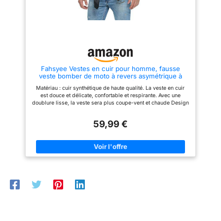
main des objets essentiels
comme un téléphone et des
documents d'identification, de 2
poches intérieures offrant un
rangement pour de multiples
articles comme un portefeuille,
un téléphone ou des cartes, et
de 2 poches à main pour
réchauffer les mains froides.
Fahsyee Vestes en cuir pour homme, fausse
OCCASION : Cette veste en cuir
veste bomber de moto à revers asymétrique à
convient à diverses occasions,
fermeture éclair, coupe ajustée, manteau de
du port quotidien aux fêtes
Matériau : cuir synthétique de haute qualité. La veste en cuir
motard, noir, XX-Large
décontractées et aux
est douce et délicate, confortable et respirante. Avec une
événements professionnels.
doublure lisse, la veste sera plus coupe-vent et chaude Design
Que ce soit pour un rendez-
unique : design classique à revers et décoration de boutons,
vous ou pour des activités de
simple et grand. Les fermetures éclair asymétriques donnent à
plein air comme la moto, le vélo
59,99 €
cette veste graisseuse une sensation plus design, c'est une
ou la conduite, c'est un choix
veste en cuir indispensable dans votre placard Plusieurs
élégant et polyvalent.
poches : la poche latérale avant a un design pratique et
décoratif, qui peut être utilisé pour placer des cartes de visite,
des portefeuilles, etc. Les poches latérales zippées des deux
côtés sont pratiques et gardent au chaud, peuvent stocker vos
effets personnels et réchauffer vos mains Ceinture avec
boucles : ceinture exclusive avec boucles, large ceinture
métallique a un sens simple, lorsque la boucle remonte, peut
librement ajuster le serrage, ne pas remonter lorsque vous
pouvez considérer la ceinture comme ornement
[Recommandation de taille] Cette veste en cuir est une coupe
ajustée, si vous voulez une expérience plus confortable ou