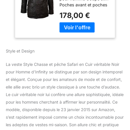
Poches avant et poches
intérieures Disponible en
178,00 €
noir ou marron
Beaucoup d'autres styles
et couleurs disponibles
dans notre e-boutique !
Style et Design
La veste Style Chasse et pêche Safari en Cuir véritable Noir
pour Homme d’Infinity se distingue par son design intemporel
et élégant. Conçue pour les amateurs de mode et de confort,
elle allie avec brio un style classique à une touche d’audace.
Le cuir véritable noir lui confère une allure sophistiquée, idéale
pour les hommes cherchant à affirmer leur personnalité. Ce
modèle, disponible depuis le 23 janvier 2015 sur Amazon,
s’est rapidement imposé comme un choix incontournable pour
les adeptes de vestes mi-saison. Son allure chic et pratique