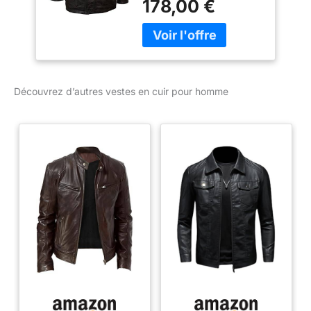
178,00 €
noir ou marron
Beaucoup d'autres styles
et couleurs disponibles
dans notre e-boutique !
Découvrez d’autres vestes en cuir pour homme