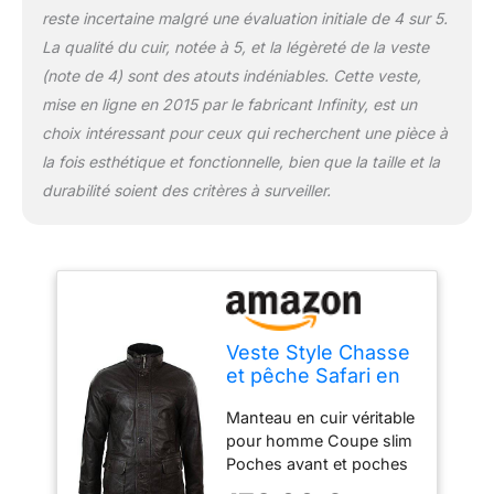
reste incertaine malgré une évaluation initiale de 4 sur 5.
La qualité du cuir, notée à 5, et la légèreté de la veste
(note de 4) sont des atouts indéniables. Cette veste,
mise en ligne en 2015 par le fabricant Infinity, est un
choix intéressant pour ceux qui recherchent une pièce à
la fois esthétique et fonctionnelle, bien que la taille et la
durabilité soient des critères à surveiller.
Veste Style Chasse
et pêche Safari en
Cuir véritable pour
Manteau en cuir véritable
Homme - Marron
pour homme Coupe slim
3XL
Poches avant et poches
intérieures Disponible en