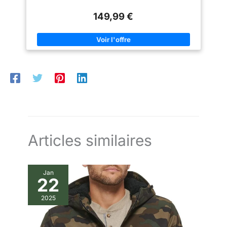
[Caractéristiques Anti-Vent]Cette veste bomber pour homme
est dotée d'une fermeture à glissière et d'une longueur tombant
149,99 €
à la hanche qui lui confèrent une excellente résistance au vent.
Pour un ajustement et une chaleur personnalisés, elle dispose
également d'un col montant avec côtes, de poignets réglables
et d'un ourlet ajusté. [Occasions]Un blouson en cuir intemporel,
idéal pour la vie quotidienne, le travail, les rendez-vous, la
moto et les activités en plein air. C'est également un cadeau
parfait pour un petit-ami, mari, père ou fils. [Multiples
Poches]Ce blouson décontracté dispose de 2 poches à la taille
et de 2 poches intérieures, offrant un rangement pratique pour
vos effets personnels tels que portefeuille, téléphone ou
cartes. [Guide des Tailles]Veuillez sélectionner votre taille en
fonction des mesures indiquées dans la description du
produit.
Articles similaires
Jan
22
2025