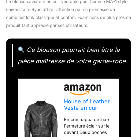
Le blouson aviateur en cuir véritable pour homme MA-1 style
universitaire Ryan attire l’attention par sa promesse de
combiner look classique et confort. Examinons de plus près ce
produit tant apprécié par ses utilisateurs.
Ce blouson pourrait bien être la
pièce maîtresse de votre garde-robe.
House of Leather
Veste en cuir
véritable pour
En cuir nappa de luxe
homme Bomber
Fermeture éclair sur le
Jacke MA-1 style
devant Deux poches
universitaire