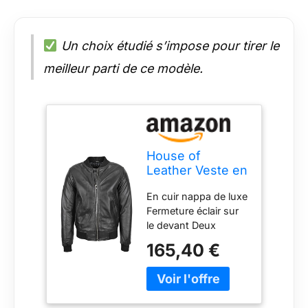
Un choix étudié s’impose pour tirer le
meilleur parti de ce modèle.
House of
Leather Veste en
cuir véritable
En cuir nappa de luxe
pour homme
Fermeture éclair sur
Bomber Jacke
le devant Deux
MA-1 style
poches extérieures
universitaire
165,40 €
Ourlet et manchettes
Varsity Ryan,
en maille côtelée
Noir , XL
Doublure intérieure
en polyester