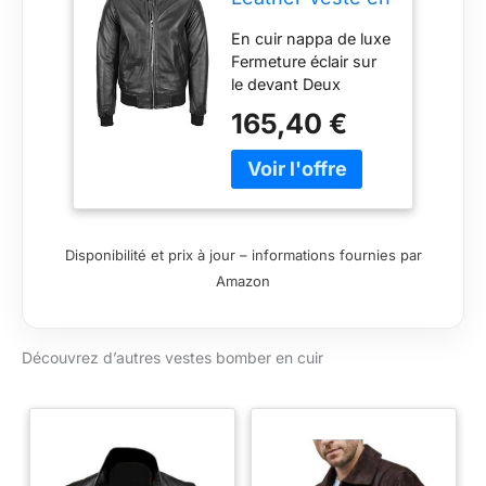
cuir véritable
En cuir nappa de luxe
pour homme
Fermeture éclair sur
Bomber Jacke
le devant Deux
MA-1 style
poches extérieures
universitaire
165,40 €
Ourlet et manchettes
Varsity Ryan,
en maille côtelée
Noir , XL
Doublure intérieure
en polyester
Disponibilité et prix à jour – informations fournies par
Amazon
Découvrez d’autres vestes bomber en cuir