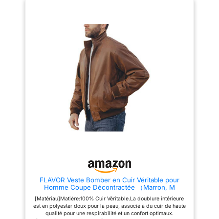
en véritable cuir. Il est idéal
pour le printemps, l'automne et
l'hiver. [Occasions]Un blouson
en cuir intemporel, parfait pour
un usage quotidien, le travail,
les rendez-vous, la moto et les
activités en plein air. C'est
également un cadeau idéal pour
un petit-ami, mari, père ou fils.
[Multiples Poches]Ce blouson
décontracté dispose de 2
poches à la taille et de 2 poches
intérieures, offrant un
rangement pratique pour vos
effets personnels tels que
portefeuille, téléphone ou
cartes. [Guide des
Tailles]Veuillez sélectionner
votre taille en fonction des
mesures indiquées dans la
description du produit.
FLAVOR Veste Bomber en Cuir Véritable pour
Homme Coupe Décontractée （Marron, M
[Matériau]Matière:100% Cuir Véritable.La doublure intérieure
est en polyester doux pour la peau, associé à du cuir de haute
qualité pour une respirabilité et un confort optimaux.