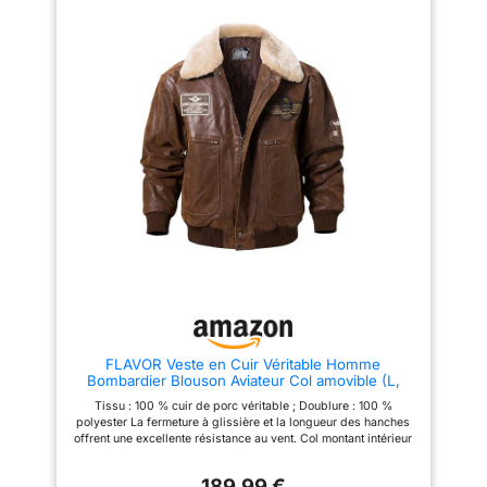
d'autres styles et couleurs
corps est fait de manière lâche
disponibles dans notre e-
pour plus d'espace au niveau
boutique !
de la poitrine, de la taille et du
bas Veuillez vous référer au
tableau des tailles dans les
images pour choisir la taille
appropriée
FLAVOR Veste en Cuir Véritable Homme
Bombardier Blouson Aviateur Col amovible (L,
Brun)
Tissu : 100 % cuir de porc véritable ; Doublure : 100 %
polyester La fermeture à glissière et la longueur des hanches
offrent une excellente résistance au vent. Col montant intérieur
côtelé, poignets et ourlet réglables pour un ajustement
personnalisé au chaud Livré avec un col en fourrure
189,99 €