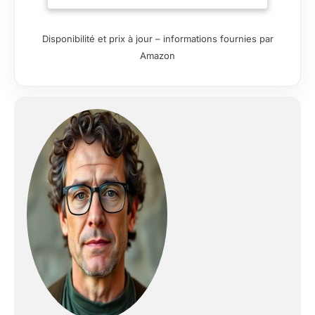
originale, avec col
chaud amovible Style
a2 décontracté
Disponibilité et prix à jour – informations fournies par
fabriqué à partir de
Amazon
cuir ciré haut de
gamme Coupe
ajustée (entre coupe
classique et coupe
cintrée), poches
pressions latérales, et
poche intérieure pour
un rangement sûr
Beaucoup d'autres
styles et couleurs
disponibles dans
notre e-boutique !