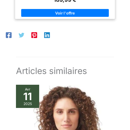
AMOVIBLE, 2 poches latérales à la taille; 2 poches intérieures
Coupe régulière : le corps est fait de manière lâche pour plus
d'espace au niveau de la poitrine, de la taille et du bas Veuillez
vous référer au tableau des tailles dans les images pour
choisir la taille appropriée
Articles similaires
Avr
11
2025