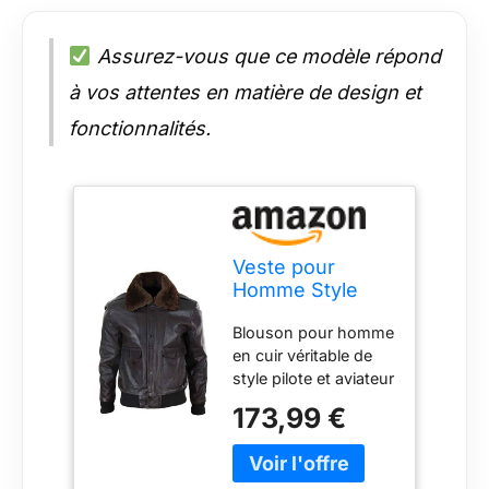
Assurez-vous que ce modèle répond
à vos attentes en matière de design et
fonctionnalités.
Veste pour
Homme Style
aviateur Bomber
Blouson pour homme
en Cuir véritable
en cuir véritable de
col fourré
style pilote et aviateur
Amovible -
avec col en fausse
Marron XL
173,99 €
fourrure amovible
Inspiré de la veste
aviateur bomber