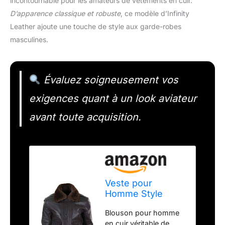
incontournable pour les amateurs de vêtements en cuir.
D’apparence classique et robuste
, ce modèle d’Infinity
Leather ajoute une touche de style aux garde-robes
masculines.
Évaluez soigneusement vos
exigences quant à un look aviateur
avant toute acquisition.
Veste pour
Homme Style
aviateur Bomber
Blouson pour homme
en Cuir véritable
en cuir véritable de