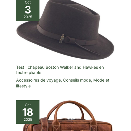
Oct
3
2025
Test : chapeau Boston Walker and Hawkes en
feutre pliable
Accessoires de voyage
,
Conseils mode
,
Mode et
lifestyle
Oct
18
2025