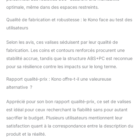
usages. SÉCURITÉ TSA
optimale, même dans des espaces restreints.
ET FERMETURE :
Système de sécurité
Qualité de fabrication et robustesse : le Kono face au test des
complet pour suitcase
utilisateurs
avec serrure TSA
intégrée, poignée
télescopique réglable
Selon les avis, ces valises séduisent par leur qualité de
(101 cm max) et
fabrication. Les coins et contours renforcés procurent une
fermeture renforcée.
stabilité accrue, tandis que la structure ABS+PC est reconnue
DESIGN INTÉRIEUR
pour sa résilience contre les impacts sur le long terme.
FONCTIONNEL : Poche
filet, séparateur zippé
Rapport qualité-prix : Kono offre-t-il une valeureuse
et sangle croisée.
Organisation parfaite
alternative ?
pour valises, chaque
détail maximise la
Apprécié pour son bon rapport qualité-prix, ce set de valises
capacité d'emballage.
est idéal pour ceux recherchant la fiabilité sans pour autant
sacrifier le budget. Plusieurs utilisateurs mentionnent leur
satisfaction quant à la correspondance entre la description du
produit et la réalité.