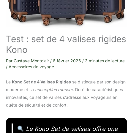
Test : set de 4 valises rigides
Kono
Par
Gustave Montclair
/
6 février 2026
/
3 minutes de lecture
/
Accessoires de voyage
Le
Kono Set de 4 Valises Rigides
se distingue par son design
moderne et sa
conception robuste
. Doté de caractéristiques
innovantes, ce set de valises s’adresse aux voyageurs en
quête de sécurité et de confort.
Le Kono Set de valises offre une