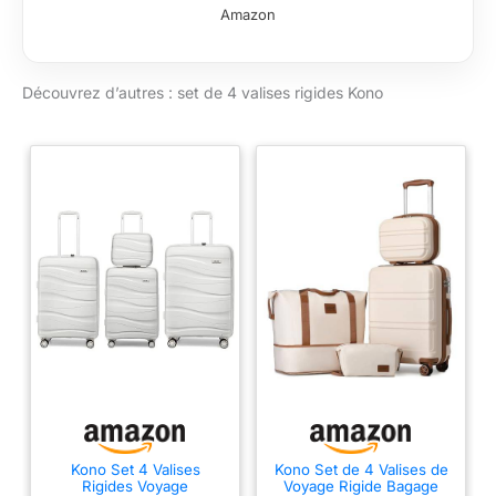
DIMENSIONS
Amazon
DÉTAILLÉES : Vanity
case 31x25x18 cm
(11L, 0.87kg), Valise
Découvrez d’autres : set de 4 valises rigides Kono
Cabine 55x38x19.5
cm (32L, 2.7kg),
Valise Moyenne
65x42.5x25.5 cm
(56L, 3.4kg), Grande
Valise 75x48x29 cm
(86L, 4.3kg).
SYSTÈME
ROULETTES
SILENCIEUSES 360°
: Roues silencieuses
360° renforcées pour
valise soute,
déplacement fluide et
durable avec
excellente capacité
de charge. Parfait
Kono Set 4 Valises
Kono Set de 4 Valises de
Rigides Voyage
Voyage Rigide Bagage
pour voyages