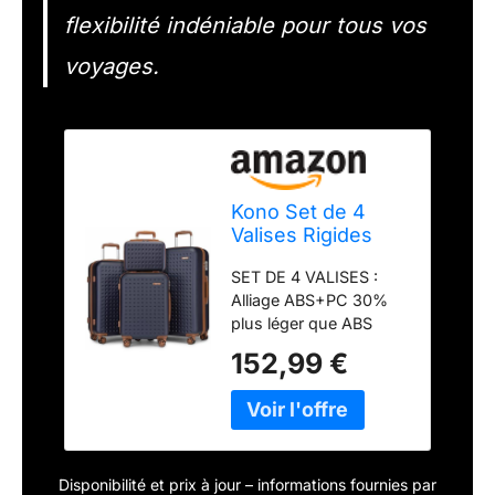
flexibilité indéniable pour tous vos
voyages.
Kono Set de 4
Valises Rigides
(14/20/24/28
SET DE 4 VALISES :
Pouces) ABS+PC
Alliage ABS+PC 30%
Léger et
plus léger que ABS
Résistant, 4
standard, robustesse
roulettes
152,99 €
aux chocs et finition
Silencieuses 360°
anti-rayures élégante.
et Serrures TSA,
Set complet de 4
Grandes
valises rigides idéal
Capacités, Marine
pour voyages
Disponibilité et prix à jour – informations fournies par
fréquents.