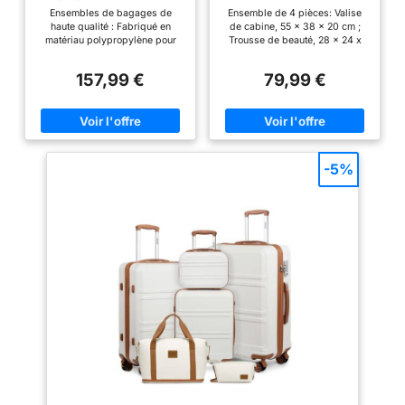
56/65/75cm avec Vanity
Cabine 55cm, Beige
fréquents et tous
Ensembles de bagages de
Ensemble de 4 pièces: Valise
Case TSA Blanc
haute qualité : Fabriqué en
de cabine, 55 x 38 x 20 cm ;
usages. SÉCURITÉ
matériau polypropylène pour
Trousse de beauté, 28 x 24 x
TSA ET FERMETURE
des coques rigides, ce qui rend
15,4 cm ; Trousse de toilette, 22
les bagages plus durables,
x 12 x 9 cm. Parfait pour les
: Système de sécurité
157,99 €
79,99 €
légers et résistants aux chocs;
voyageurs de loisirs et à la
complet pour
La surface texturée protège des
mode, les escapades du week-
suitcase avec serrure
rayures et garantit que les
end, les voyageurs d'affaires
coques restent belles après un
courts. Valise rigide et sac de
TSA intégrée,
voyage; Par rapport à l'ABS et
voyage étanche: Nos valises
poignée télescopique
au plastique PC, le matériau PP
sont fabriquées à partir de
est plus léger et conserve
coques rigides en ABS, légères
réglable (101 cm max)
-5%
également sa durabilité
et de longue durée, qui résistent
et fermeture
Dimensions des Valises de
aux rayures et à l'écrasement.
renforcée. DESIGN
Voyage: Dimensions vanity case
Le sac de voyage est fabriqué
: 35.5x29.5x18.5 cm, Capacité :
en tissu nylon imperméable, de
INTÉRIEUR
16 L, Poids : 0.9 kg; Dimensions
sorte que vous pouvez sortir en
FONCTIONNEL :
valise cabine : 56x39x20.5 cm,
toute tranquillité même les jours
Capacité : 39 L, Poids : 2.5 kg;
de pluie, vous n'avez pas à
Poche filet,
Dimensions valise moyenne :
vous soucier que vos articles se
séparateur zippé et
65x46x26.5 cm, Capacité : 70
cassent ou qu'il pleuve.
sangle croisée.
L, Poids : 3.33 kg; Dimensions
Verrouillage TSA et roues
valise grande : 75x52x30 cm,
pivotantes à 360 °: Le verrou
Organisation parfaite
Capacité : 105L, Poids : 4.25 kg;
TSA est idéal pour les voyages
pour valises, chaque
Le dos de la valise de voyage
internationaux car l'agent TSA
cosmétique est conçu avec une
est en mesure de vérifier vos
détail maximise la
structure de ceinture fixe qui
bagages sans casser la
capacité d'emballage.
permet de la relier à la valise
serrure. Cette valise dispose
trolley Serrure TSA：Serrure
également de roues jumelles