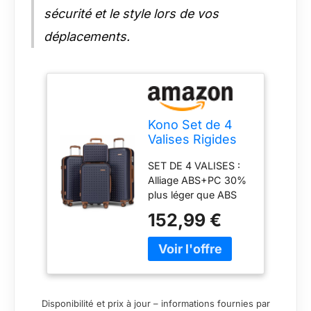
réglable (101 cm max)
sécurité et le style lors de vos
et fermeture
renforcée. DESIGN
déplacements.
INTÉRIEUR
FONCTIONNEL :
Poche filet,
séparateur zippé et
sangle croisée.
Organisation parfaite
Kono Set de 4
pour valises, chaque
Valises Rigides
détail maximise la
(14/20/24/28
capacité d'emballage.
SET DE 4 VALISES :
Pouces)
Alliage ABS+PC 30%
ABS+PC Léger
plus léger que ABS
et Résistant, 4
standard, robustesse
roulettes
152,99 €
aux chocs et finition
Silencieuses
anti-rayures
360° et Serrures
élégante. Set complet
TSA, Grandes
de 4 valises rigides
Capacités,
idéal pour voyages
Marine
fréquents.
Disponibilité et prix à jour – informations fournies par