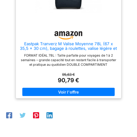
grande capacité de rangement
Eastpak Tranverz M Valise Moyenne 78L (67 x
35,5 x 30 cm), bagage à roulettes, valise légère et
résistante avec double compartiment, poignée
FORMAT IDÉAL 78L : Taille parfaite pour voyages de 1 à 2
télescopique & serrure TSA - TRIPLE DENIM
semaines – grande capacité tout en restant facile à transporter
et pratique au quotidien DOUBLE COMPARTIMENT
INTELLIGENT : Ouverture type livre avec deux compartiments
zippés pour organiser vêtements et accessoires efficacement
95,63 €
RÉSISTANTE & DURABLE : Matériaux robustes, structure
90,79 €
renforcée et fermetures fiables conçus pour de nombreux
voyages LÉGÈRE & FACILE À MANIER : Roues fluides et
silencieuses avec poignée télescopique solide pour un
transport sans effort FLEXIBLE & PRATIQUE : Valise souple
avec sangles de compression – s’adapte au contenu et
maximise l’espace sans encombrement