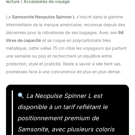
lecture
/
Accessoires de voyage
La
Samsonite Neopulse Spinner L
s’inscrit dans la gamme
intermédiaire de la marque américaine, reconnue depuis des
décennies pour la robustesse de ses bagages. Avec ses
94
litres de capacité
et sa coque en polycarbonate bleu
métallique, cette valise 75 cm cible les voyageurs qui partent
une semaine ou plus et recherchent un équilibre entre
protection, style et praticité. Reste à savoir si elle tient ses
promesses face à une concurrence de plus en plus dense.
La Neopulse Spinner L est
disponible à un tarif reflétant le
positionnement premium de
Samsonite, avec plusieurs coloris