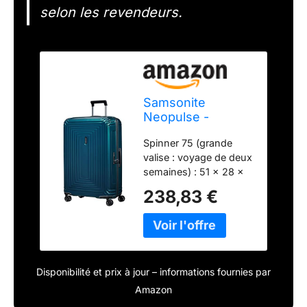
selon les revendeurs.
Samsonite
Neopulse -
Spinner L, Valise,
Spinner 75 (grande
75 cm, 94 L, Bleu
valise : voyage de deux
(Bleu métallique)
semaines) : 51 x 28 x
75 cm, 94 L, 3.60 kg
238,83 €
100 % polycarbonate
de haute qualité :
seulement 3.6 kg pour
le Spinner 75 Design
moderne en forme de
Disponibilité et prix à jour – informations fournies par
boîte, riche palette de
couleurs (surfaces
Amazon
métalliques et mates),