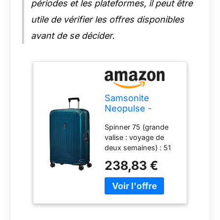
périodes et les plateformes, il peut être
utile de vérifier les offres disponibles
avant de se décider.
Samsonite
Neopulse -
Spinner L, Valise,
Spinner 75 (grande
75 cm, 94 L, Bleu
valise : voyage de
(Bleu métallique)
deux semaines) : 51
x 28 x 75 cm, 94 L,
238,83 €
3.60 kg 100 %
polycarbonate de
haute qualité :
seulement 3.6 kg
pour le Spinner 75
Design moderne en