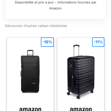
Disponibilité et prix à jour – informations fournies par
forme de boîte, riche
Amazon
palette de couleurs
(surfaces métalliques
et mates), détails en
Découvrez d’autres valises résistantes
métal brillant Roues à
ressort silencieuses
et amortissantes
Pour répondre aux
-16%
-11%
besoins des
voyageurs fréquents,
la gamme a été
élargie pour inclure
une cabine
supplémentaire de 55
cm dotée d'une
poche facilement
accessible