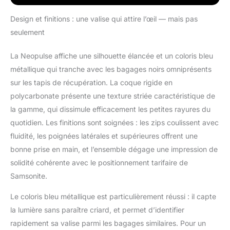
détails en métal brillant
Roues à ressort
Design et finitions : une valise qui attire l’œil — mais pas
silencieuses et
seulement
amortissantes Pour
répondre aux besoins
La Neopulse affiche une silhouette élancée et un coloris bleu
des voyageurs
métallique qui tranche avec les bagages noirs omniprésents
fréquents, la gamme a
été élargie pour inclure
sur les tapis de récupération. La coque rigide en
une cabine
polycarbonate présente une texture striée caractéristique de
supplémentaire de 55
la gamme, qui dissimule efficacement les petites rayures du
cm dotée d'une poche
quotidien. Les finitions sont soignées : les zips coulissent avec
facilement accessible
fluidité, les poignées latérales et supérieures offrent une
bonne prise en main, et l’ensemble dégage une impression de
solidité cohérente avec le positionnement tarifaire de
Samsonite.
Le coloris bleu métallique est particulièrement réussi : il capte
la lumière sans paraître criard, et permet d’identifier
rapidement sa valise parmi les bagages similaires. Pour un