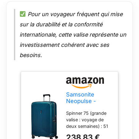
Pour un voyageur fréquent qui mise
sur la durabilité et la conformité
internationale, cette valise représente un
investissement cohérent avec ses
besoins.
Samsonite
Neopulse -
Spinner L, Valise,
Spinner 75 (grande
75 cm, 94 L, Bleu
valise : voyage de
(Bleu métallique)
deux semaines) : 51
x 28 x 75 cm, 94 L,
238,83 €