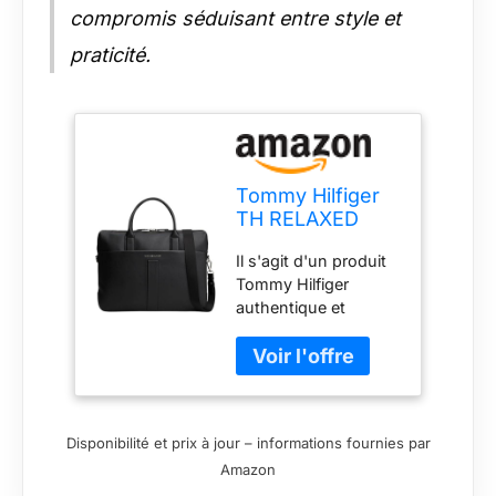
compromis séduisant entre style et
praticité.
Tommy Hilfiger
TH RELAXED
COMPUTER BAG
Il s'agit d'un produit
AM0AM13655
Tommy Hilfiger
Sacoche
authentique et
d'ordinateur
original
pour homme,
noir (noir), taille
unique, Noir
(noir), One Size
Disponibilité et prix à jour – informations fournies par
Amazon