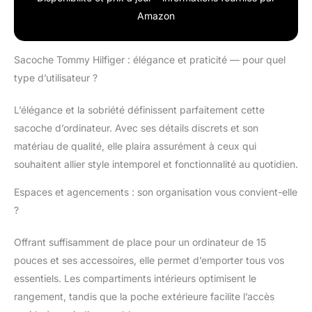
Amazon
Sacoche Tommy Hilfiger : élégance et praticité — pour quel
type d’utilisateur ?
L’élégance et la sobriété définissent parfaitement cette
sacoche d’ordinateur. Avec ses détails discrets et son
matériau de qualité, elle plaira assurément à ceux qui
souhaitent allier style intemporel et fonctionnalité au quotidien.
Espaces et agencements : son organisation vous convient-elle
?
Offrant suffisamment de place pour un ordinateur de 15
pouces et ses accessoires, elle permet d’emporter tous vos
essentiels. Les compartiments intérieurs optimisent le
rangement, tandis que la poche extérieure facilite l’accès