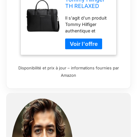
TH RELAXED
COMPUTER BAG
Il s'agit d'un produit
AM0AM13655
Tommy Hilfiger
Sacoche
authentique et
d'ordinateur
original
pour homme,
noir (noir), taille
unique, Noir
(noir), One Size
Disponibilité et prix à jour – informations fournies par
Amazon