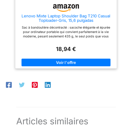
Lenovo Mixte Laptop Shoulder Bag T210 Casual
Toploader-Gris, 15,6 pulgadas
Sac à bandoulière décontracté : sacoche élégante et épurée
pour ordinateur portable qui convient parfaitement à la vie
moderne, pesant seulement 435 g, le seul poids que vous
transportez est de vos objets de valeur 3 modes de transport :
protégez votre ordinateur portable et vos documents des
18,94 €
éléments grâce au tissu hydrofuge, aux poignées de transport
solides Compartiments spacieux : rangez en toute sécurité un
ordinateur portable de 15,6" dans le compartiment de
rangement principal avec une gamme de poches afin que vous
puissiez ranger des accessoires, câbles et articles de
papeterie dans un seul sac
Articles similaires