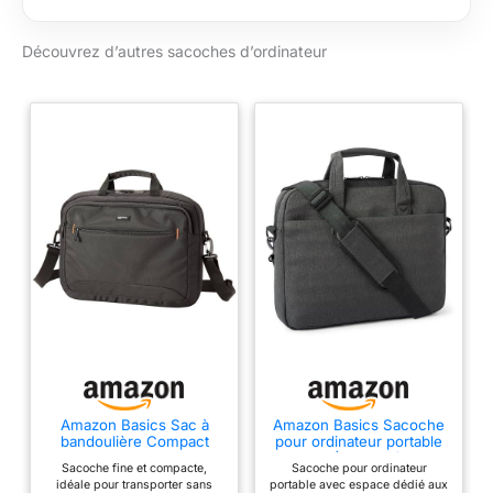
Découvrez d’autres sacoches d’ordinateur
Amazon Basics Sac à
Amazon Basics Sacoche
bandoulière Compact
pour ordinateur portable
pour Ordinateur Portable
15.6 po (39,6 cm) pour
Sacoche fine et compacte,
Sacoche pour ordinateur
avec Poches de
femmes et hommes,
idéale pour transporter sans
portable avec espace dédié aux
Rangement pour
sacoche pour ordinateur