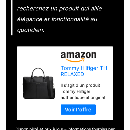
recherchez un produit qui allie
élégance et fonctionnalité au
quotidien.
Tommy Hilfiger TH
RELAXED
COMPUTER BAG
Il s'agit d'un produit
AM0AM13655
Tommy Hilfiger
Sacoche
authentique et original
d'ordinateur pour
homme, noir
(noir), taille
unique, Noir
(noir), One Size
Disponibilité et prix à jour – informations fournies par