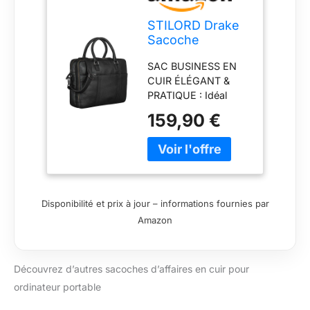
STILORD Drake
Sacoche
d'affaires Cuir
SAC BUSINESS EN
Vintage Sac
CUIR ÉLÉGANT &
Business Cuir
PRATIQUE : Idéal
Homme Femme |
pour le bureau,
Vintage Sac
159,90 €
l’université et les
Bureau Grand
voyages d’affaires.
Format pour
Design vintage
Bureau, Travail &
intemporel pour un
Ordinateur
look professionnel.
Portable 15,6
TRANSPORT
Pouces
Disponibilité et prix à jour – informations fournies par
POLYVALENT: Sac à
Couleur:Noir
Amazon
bandoulière, sac à
main ou fixation
trolley – idéal pour les
Découvrez d’autres sacoches d’affaires en cuir pour
déplacements.
Bandoulière réglable
ordinateur portable
(75-140 cm) pour un