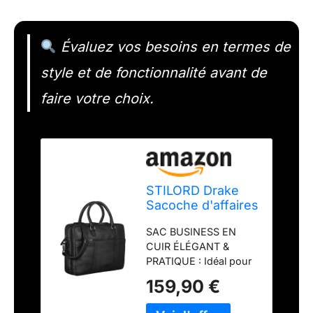
Évaluez vos besoins en termes de
style et de fonctionnalité avant de
faire votre choix.
STILORD Drake
Sacoche d'affaires
Cuir Vintage Sac
SAC BUSINESS EN
Business Cuir
CUIR ÉLÉGANT &
Homme Femme |
PRATIQUE : Idéal pour
Vintage Sac
le bureau, l’université et
Bureau Grand
159,90 €
les voyages d’affaires.
Format pour
Design vintage
Bureau, Travail &