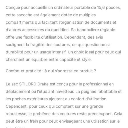
(37x26 cm),
compartiment principal
Conçue pour accueillir un ordinateur portable de 15,6 pouces,
pour laptops jusqu’à
cette sacoche est également dotée de multiples
15,6 pouces (38,5x28
compartiments qui facilitent l’organisation de documents et
cm). CUIR VÉRITABLE –
d’autres accessoires du quotidien. Sa bandoulière réglable
UNIQUE & DURABLE:
Chaque sac est une
offre une flexibilité d’utilisation. Cependant, des avis
pièce unique avec une
soulignent la fragilité des coutures, ce qui questionne sa
patine vintage naturelle
durabilité pour un usage intensif. Un choix idéal pour ceux qui
– robuste et résistant
cherchent un équilibre entre capacité et style.
au quotidien. DÉTAILS
TECHNIQUES :
Confort et praticité : à qui s’adresse ce produit ?
Dimensions : 40 x 30 x
10 cm | Poids : 1160 g |
Le sac STILORD Drake est conçu pour le professionnel en
Matériau : cuir véritable
| Marque : STILORD
déplacement ou l’étudiant navetteur. La poignée rabattable et
les poches extérieures ajoutent au confort d’utilisation.
Cependant, pour ceux qui comptent sur une grande
robustesse, le problème des coutures reste préoccupant. Cela
peut être un frein pour ceux envisageant une utilisation sur le