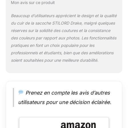
compartiment
Mon avis sur ce produit
principal pour laptops
jusqu’à 15,6 pouces
Beaucoup d’utilisateurs apprécient le design et la qualité
(38,5x28 cm). CUIR
du cuir de la sacoche STILORD Drake, malgré quelques
VÉRITABLE – UNIQUE
réserves sur la solidité des coutures et la consistance
& DURABLE: Chaque
sac est une pièce
des couleurs par rapport aux photos. Les fonctionnalités
unique avec une
pratiques en font un choix populaire pour les
patine vintage
professionnels et étudiants, bien que des améliorations
naturelle – robuste et
soient souhaitées pour une meilleure durabilité.
résistant au
quotidien. DÉTAILS
TECHNIQUES :
Dimensions : 40 x 30
x 10 cm | Poids : 1160
g | Matériau : cuir
Prenez en compte les avis d’autres
véritable | Marque :
utilisateurs pour une décision éclairée.
STILORD