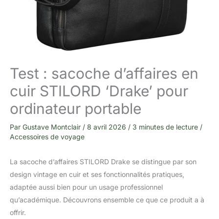
Test : sacoche d’affaires en
cuir STILORD ‘Drake’ pour
ordinateur portable
Par
Gustave Montclair
/
8 avril 2026
/
3 minutes de lecture
/
Accessoires de voyage
La sacoche d’affaires STILORD Drake se distingue par son
design vintage en cuir et ses fonctionnalités pratiques,
adaptée aussi bien pour un usage professionnel
qu’académique. Découvrons ensemble ce que ce produit a à
offrir.