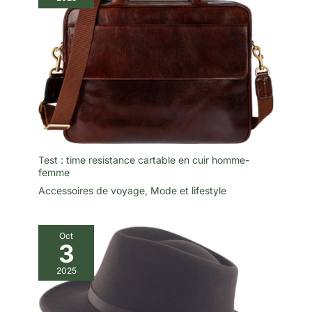
vie quotidienne à l'école. Son
look simple peut servir de sac
de transport pour ordinateur
portable, sac à bandoulière
pour ordinateur portable, sac
d'affaires pour femme.
Test : time resistance cartable en cuir homme-
femme
Accessoires de voyage
,
Mode et lifestyle
Oct
3
2025