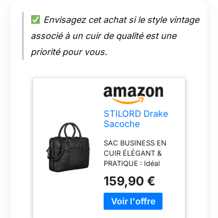
Envisagez cet achat si le style vintage
associé à un cuir de qualité est une
priorité pour vous.
STILORD Drake
Sacoche
d'affaires Cuir
SAC BUSINESS EN
Vintage Sac
CUIR ÉLÉGANT &
Business Cuir
PRATIQUE : Idéal
Homme Femme |
pour le bureau,
Vintage Sac
159,90 €
l’université et les
Bureau Grand
voyages d’affaires.
Format pour
Design vintage
Bureau, Travail &
intemporel pour un
Ordinateur