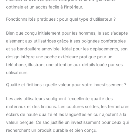
classeur avec 8 cm
optimale et un accès facile à l’intérieur.
d'épaisseur | 1x
compartiment pour
Fonctionnalités pratiques : pour quel type d’utilisateur ?
ordinateur portable de
15,6 pouces | 1x
Bien que conçu initialement pour les hommes, le sac s’adapte
compartiment zippé à
l'arrière (33 x 18 cm) |
aisément aux utilisatrices grâce à ses poignées confortables
2x compartiments
et sa bandoulière amovible. Idéal pour les déplacements, son
zippés à l'avant | 1x
design intègre une poche extérieure pratique pour un
pochette pour
téléphone, illustrant une attention aux détails louée par ses
téléphone portable de
5,5 pouces | 1x
utilisateurs.
pochette pour porte-
monnaie | 1x pochette
Qualité et finitions : quelle valeur pour votre investissement ?
zippée interne
Caractéristiques:
Les avis utilisateurs soulignent l’excellente qualité des
STILORD | Modèle
matériaux et des finitions. Les coutures solides, les fermetures
"Nelson" | Cuir de
éclairs de haute qualité et les languettes en cuir ajoutent à la
bœuf véritable | 43 x
valeur perçue. Ce sac justifie un investissement pour ceux qui
13 x 36 cm | 1400
grammes | Pour
recherchent un produit durable et bien conçu.
homme | Adapté pour