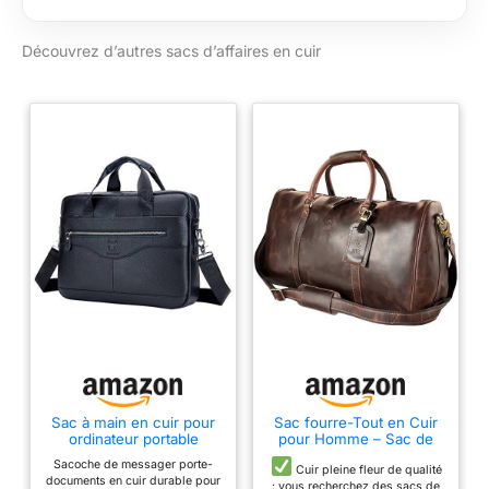
rangement | Adapté
pour classeur,
Découvrez d’autres sacs d’affaires en cuir
ordinateur portable,
livres, dossiers, et
bien plus encore |
Serviette | Sac
d'affaires | Cartable |
Sac à l'épaule |
Sacoche | Sac de
bureau | Sac
enseignant Design
vintage avec
particularités:
variations de couleur
et "rayures" sur le
cuir peuvent se
produire | Cuir
authentique de haute
qualité Composants
Sac à main en cuir pour
Sac fourre-Tout en Cuir
ordinateur portable
pour Homme – Sac de
de l'article: 2x grands
Hebetag - Sac de
Voyage de Nuit – Valise
compartiments
Sacoche de messager porte-
voyage/d'affaires - Sac
de Cabine de vol sous Le
Cuir pleine fleur de qualité
documents en cuir durable pour
principaux pour
messager - Sac à
siège, Mûre, L, Sacs de
: vous recherchez des sacs de