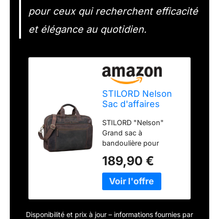
pour ceux qui recherchent efficacité
et élégance au quotidien.
STILORD Nelson
Sac d'affaires
Homme Cuir
STILORD "Nelson"
Sacoche XL
Grand sac à
Serviette en Cuir
bandoulière pour
Cartable Sac à
homme en cuir |our un
Bandoulière
189,90 €
look élégant devant
Vintage Sac
collègues, partenaires
d'Épaule
et clients | Sac en cuir
Couleur:Marron -
véritable de haute
foncé
qualité de la jeune
Disponibilité et prix à jour – informations fournies par
marque STILORD