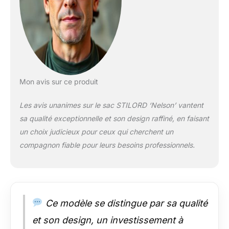
enseignant Design
vintage avec
particularités:
variations de couleur
et "rayures" sur le
cuir peuvent se
produire | Cuir
authentique de haute
Mon avis sur ce produit
qualité Composants
de l'article: 2x grands
Les avis unanimes sur le sac STILORD ‘Nelson’ vantent
compartiments
sa qualité exceptionnelle et son design raffiné, en faisant
principaux pour
un choix judicieux pour ceux qui cherchent un
classeur avec 8 cm
d'épaisseur | 1x
compagnon fiable pour leurs besoins professionnels.
compartiment pour
ordinateur portable
de 15,6 pouces | 1x
compartiment zippé à
l'arrière (33 x 18 cm) |
Ce modèle se distingue par sa qualité
2x compartiments
et son design, un investissement à
zippés à l'avant | 1x