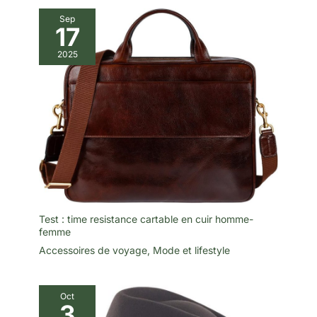
mallette de travail, sac de
Sep
voyage, sac de plein air, sac à
17
dos, sac à poignée supérieure,
convient très bien pour les
hommes ou les femmes
2025
d'affaires, parfait Cadeau pour
Noël, Nouvel An, Thanksgiving,
garçons d'honneur,
anniversaires, fête des pères.
Garantie de satisfaction à 100 %
et service client amical : ne
vous inquiétez pas pour le
service. Si vous rencontrez un
problème avec l'article,
n'hésitez pas à nous contacter.
(Grâce à la commande, vous
pouvez trouver : Contacter le
vendeur). Nous serons là avec
vous
Test : time resistance cartable en cuir homme-
femme
Accessoires de voyage
,
Mode et lifestyle
Oct
3