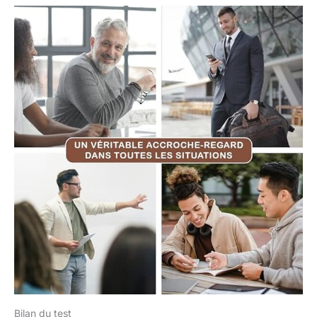
ordinateur portable de
15,6 pouces |
Également adapté
comme housse pour
Macbook Pro de 16
pouces
Bilan du test