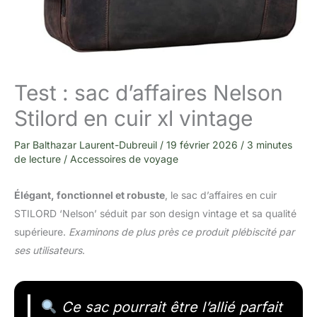
Test : sac d’affaires Nelson
Stilord en cuir xl vintage
Par
Balthazar Laurent-Dubreuil
/
19 février 2026
/
3 minutes
de lecture
/
Accessoires de voyage
Élégant, fonctionnel et robuste
, le sac d’affaires en cuir
STILORD ‘Nelson’ séduit par son design vintage et sa qualité
supérieure.
Examinons de plus près ce produit plébiscité par
ses utilisateurs
.
Ce sac pourrait être l’allié parfait