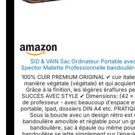
SID & VAIN Sac Ordinateur Portable ave
Spector Mallette Professionnelle bandouliè
élégan
100% CUIR PREMIUM ORIGINAL ✔ cuir italien 
manière végétale (végétale) et qui acquier
Grâce à la finition, les légères éraflures
SUCCÈS AVEC STYLE ✔ Dimensions: (42 x 
de professeur - avec beaucoup d'espace et
portable, Ipad, dossiers DIN A4 etc. PRATI
Sous la boucle avec un design rétro est un
bandoulière amovible et réglable pour un g
bandoulière, sac à épaule ou même po
bandoulière se jette simplement sur l'épaul