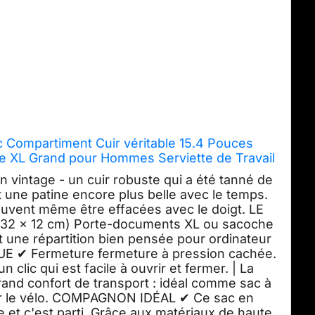
c Compartiment Cuir véritable 15.4 Pouces
re XL Grand pour Hommes Serviette de Travail
t Marron
vintage - un cuir robuste qui a été tanné de
t une patine encore plus belle avec le temps.
 peuvent même être effacées avec le doigt. LE
32 x 12 cm) Porte-documents XL ou sacoche
 une répartition bien pensée pour ordinateur
QUE ✔ Fermeture fermeture à pression cachée.
 clic qui est facile à ouvrir et fermer. | La
rand confort de transport : idéal comme sac à
ur le vélo. COMPAGNON IDÉAL ✔ Ce sac en
e et c'est parti. Grâce aux matériaux de haute