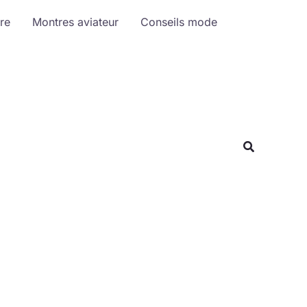
R
re
Montres aviateur
Conseils mode
e
c
h
e
r
c
h
e
r