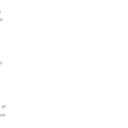
n
et
en
 et
que