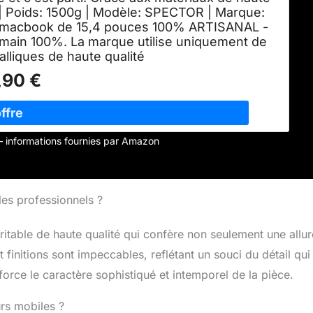
e.| Poids: 1500g | Modèle: SPECTOR | Marque:
le, macbook de 15,4 pouces 100% ARTISANAL -
t main 100%. La marque utilise uniquement de
alliques de haute qualité
,90 €
r – informations fournies par Amazon
les professionnels ?
ritable de haute qualité qui confère non seulement une allur
finitions sont impeccables, reflétant un souci du détail qui
orce le caractère sophistiqué et intemporel de la pièce.
urs mobiles ?