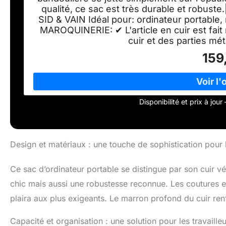
qualité, ce sac est très durable et robust
SID & VAIN Idéal pour: ordinateur portab
MAROQUINERIE: ✔ L'article en cuir est fai
cuir et des parties mét
159
Disponibilité et prix à jou
Design et matériaux : une touche de sophistication pour 
Ce sac d’ordinateur portable se distingue par son cuir vé
chic mais aussi une robustesse reconnue. Les coutures et 
plaira aux plus exigeants. Le marron profond du cuir renf
Capacité et organisation : une solution pour les travaille