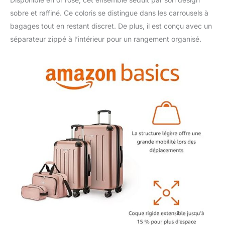
et le sac de voyage
sobre et raffiné. Ce coloris se distingue dans les carrousels à
compact peuvent être
bagages tout en restant discret. De plus, il est conçu avec un
facilement empilés sur
séparateur zippé à l’intérieur pour un rangement organisé.
la valise pour un
transport pratique et
sans tracas. MOBILITÉ
FLUIDE ET À BRUIT
RÉDUIT : Les roulettes
doubles pivotantes
permettent de
manœuvrer sans effort
et avec un bruit réduit,
tandis que la poignée
télescopique et la
construction légère
facilitent la
manipulation et le
levage.