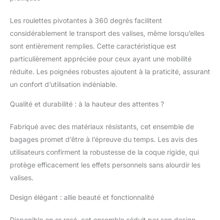
fourre-tout et le sac de
voyage compact sont
Les roulettes pivotantes à 360 degrés facilitent
fabriqués dans un tissu
durable et léger.
considérablement le transport des valises, même lorsqu’elles
CAPACITÉ
sont entièrement remplies. Cette caractéristique est
EXTENSIBLE : Les
particulièrement appréciée pour ceux ayant une mobilité
grandes valises et les
réduite. Les poignées robustes ajoutent à la praticité, assurant
valises à main offrent
un design extensible,
un confort d’utilisation indéniable.
offrant jusqu’à 15 %
Qualité et durabilité : à la hauteur des attentes ?
d’espace en plus afin
de maximiser l’espace
pour les voyages plus
Fabriqué avec des matériaux résistants, cet ensemble de
longs. EMPILABLE ET
bagages promet d’être à l’épreuve du temps. Les avis des
FACILE À
utilisateurs confirment la robustesse de la coque rigide, qui
TRANSPORTER :
protège efficacement les effets personnels sans alourdir les
Toutes les pièces
s’emboîtent les unes
valises.
dans les autres pour
un rangement peu
Design élégant : allie beauté et fonctionnalité
encombrant, tandis
que le sac fourre-tout
Disponible en or rosé, cet ensemble séduit par son design