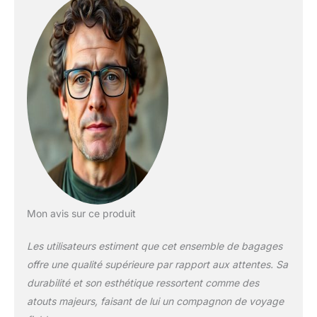
RÉSISTANT AUX
RAYURES : Les
grandes valises et les
bagages à main sont
dotés d’une coque
rigide en ABS très
épaisse et résistante
aux rayures avec des
bords renforcés pour
une résistance et une
protection accrues,
tandis que le sac
fourre-tout et le sac
de voyage compact
sont fabriqués dans
Mon avis sur ce produit
un tissu durable et
léger. CAPACITÉ
Les utilisateurs estiment que cet ensemble de bagages
EXTENSIBLE : Les
offre une qualité supérieure par rapport aux attentes. Sa
grandes valises et les
durabilité et son esthétique ressortent comme des
valises à main offrent
un design extensible,
atouts majeurs, faisant de lui un compagnon de voyage
offrant jusqu’à 15 %