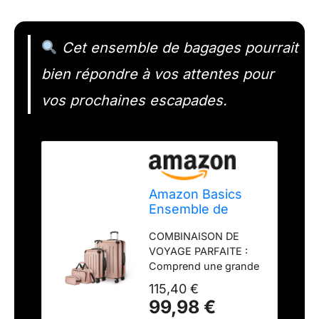
Cet ensemble de bagages pourrait
bien répondre à vos attentes pour
vos prochaines escapades.
Amazon Basics
Ensemble de
Bagages Rigides,
COMBINAISON DE
4 Pièces, Grande
VOYAGE PARFAITE :
Valise, Bagage
Comprend une grande
Cabine, Sac
valise (73 cm), une
Fourre-Tout de
115,40 €
bagage à main (58 cm),
Voyage Compact,
99,98 €
un sac fourre-tout (48
Extensible, 4