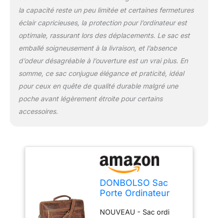
études et le travail. De
la capacité reste un peu limitée et certaines fermetures
nombreux
compartiments offrant de
éclair capricieuses, la protection pour l’ordinateur est
l'espace pour les
optimale, rassurant lors des déplacements. Le sac est
grandes tablettes et les
emballé soigneusement à la livraison, et l’absence
petits ordinateurs
d’odeur désagréable à l’ouverture est un vrai plus. En
portatifs de 15,6".
QUALITÉ - Cuir de haute
somme, ce sac conjugue élégance et praticité, idéal
qualité, fermetures éclair
pour ceux en quête de qualité durable malgré une
YKK, bandoulière et
poche avant légèrement étroite pour certains
poignées rembourrées et
accessoires.
doublure durable.
Compagnon idéal pour
tous les déplacements
grâce à la doublure
zippée dans le dos.
DONBOLSO Sac
Porte Ordinateur
Portable 15,6
NOUVEAU - Sac ordi
Pouces San