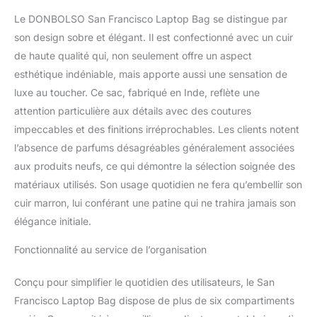
portée de main, à tout
Le DONBOLSO San Francisco Laptop Bag se distingue par
temps. CUIR GENUINE -
Mallette cuir homme de
son design sobre et élégant. Il est confectionné avec un cuir
buffle naturel. Le sac en
de haute qualité qui, non seulement offre un aspect
cuir au motif vintage
esthétique indéniable, mais apporte aussi une sensation de
convient comme sac
luxe au toucher. Ce sac, fabriqué en Inde, reflète une
d'enseignant et sac de
attention particulière aux détails avec des coutures
bureau. Dans la mallette,
il y a de la place pour les
impeccables et des finitions irréprochables. Les clients notent
documents A4 et A5.
l’absence de parfums désagréables généralement associées
FUNCTIONNALITÉ -
aux produits neufs, ce qui démontre la sélection soignée des
Malette ordinateur
matériaux utilisés. Son usage quotidien ne fera qu’embellir son
portable avec
bandoulière détachable
cuir marron, lui conférant une patine qui ne trahira jamais son
et compartiments bien
élégance initiale.
pensés pour vos affaires.
Sac à bandoulière avec
Fonctionnalité au service de l’organisation
compartiment pour
ordinateur portable pour
Conçu pour simplifier le quotidien des utilisateurs, le San
Surface, Ultrabook,
Francisco Laptop Bag dispose de plus de six compartiments
MacBook, tablette ou