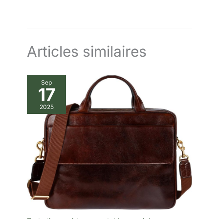
poche peuvent accrocher des
ANS DE TRANQUILLITɠ– Profitez d’une utilisation sans souci
lunettes de soleil et d'autres
avec notre garantie de 5 ans ; conçus pour durer et soutenus
petits pendentifs. Ce livre sacs
par notre engagement qualité, vos produits vous
pour hommes .Et c'est un
accompagnent l’esprit léger
cadeau idéal pour les hommes
femmes.
Articles similaires
Sep
17
2025