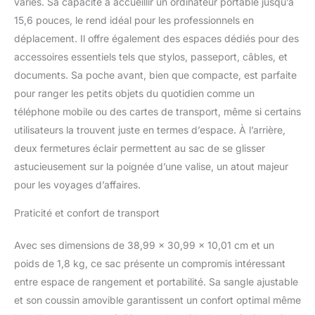
variés. Sa capacité à accueillir un ordinateur portable jusqu’à
iPad. UNISEX - Pochette
ordinateur cuir femme et
15,6 pouces, le rend idéal pour les professionnels en
homme. Sac de
déplacement. Il offre également des espaces dédiés pour des
messagerie pour les
accessoires essentiels tels que stylos, passeport, câbles, et
études et le travail. De
documents. Sa poche avant, bien que compacte, est parfaite
nombreux
compartiments offrant de
pour ranger les petits objets du quotidien comme un
l'espace pour les
téléphone mobile ou des cartes de transport, même si certains
grandes tablettes et les
utilisateurs la trouvent juste en termes d’espace. À l’arrière,
petits ordinateurs
deux fermetures éclair permettent au sac de se glisser
portatifs de 15,6".
QUALITÉ - Cuir de haute
astucieusement sur la poignée d’une valise, un atout majeur
qualité, fermetures éclair
pour les voyages d’affaires.
YKK, bandoulière et
poignées rembourrées et
Praticité et confort de transport
doublure durable.
Compagnon idéal pour
Avec ses dimensions de 38,99 x 30,99 x 10,01 cm et un
tous les déplacements
poids de 1,8 kg, ce sac présente un compromis intéressant
grâce à la doublure
entre espace de rangement et portabilité. Sa sangle ajustable
zippée dans le dos.
et son coussin amovible garantissent un confort optimal même