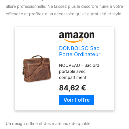
allure professionnelle. Ne laissez plus le désordre nuire à votre
efficacité et profitez d’un accessoire qui allie praticité et style.
DONBOLSO Sac
Porte Ordinateur
Portable 15,6
NOUVEAU - Sac ordi
Pouces San
portable avec
Francisco | Sac à
compartiment
Bandoulière pour
d'organisation frontal
Ordinateur Portable
84,62 €
pour des accessoires
| Saccoche Ordi
tels que souris, câble de
Portable | Sac pour
raccordement, stylos,
Hommes et
cartes de visite,
Femmes | Vintage
adaptateurs, clé USB,
Marron
passeports, powerbank
Un design raffiné et des matériaux de qualité
ou smartphone. Tout à