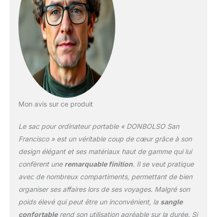
cuir au motif vintage
convient comme sac
d'enseignant et sac de
bureau. Dans la mallette,
il y a de la place pour les
documents A4 et A5.
FUNCTIONNALITÉ -
Malette ordinateur
portable avec
bandoulière détachable
Mon avis sur ce produit
et compartiments bien
pensés pour vos affaires.
Le sac pour ordinateur portable « DONBOLSO San
Sac à bandoulière avec
compartiment pour
Francisco » est un véritable coup de cœur grâce à son
ordinateur portable pour
design élégant et ses matériaux haut de gamme qui lui
Surface, Ultrabook,
confèrent une
remarquable finition
. Il se veut pratique
MacBook, tablette ou
avec de nombreux compartiments, permettant de bien
iPad. UNISEX - Pochette
ordinateur cuir femme et
organiser ses affaires lors de ses voyages. Malgré son
homme. Sac de
poids élevé qui peut être un inconvénient, la
sangle
messagerie pour les
confortable
rend son utilisation agréable sur la durée. Si