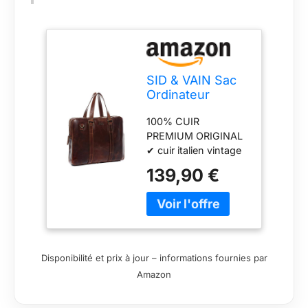
SID & VAIN Sac
Ordinateur
Portable Cuir
100% CUIR
véritable 15.4
PREMIUM ORIGINAL
Pouces Maguire
✔ cuir italien vintage
Mallette
- un cuir robuste qui
Professionnelle
139,90 €
a été tanné de
bandoulière pour
manière végétale
Hommes et
(végétale) et qui
Femmes
acquiert une patine
Serviette de
encore plus belle
Travail élégant
avec le temps. Grâce
Marron
Disponibilité et prix à jour – informations fournies par
à la finition, les
Amazon
légères éraflures
peuvent même être