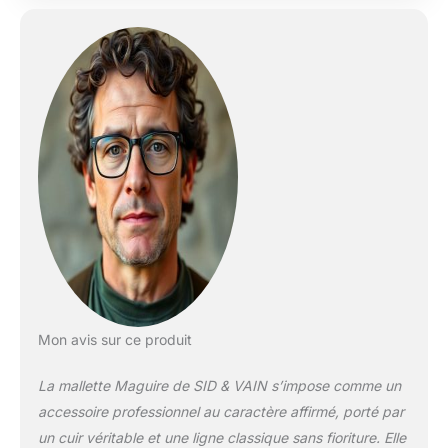
effacées avec le
doigt. LE SUCCÈS
AVEC STYLE
Dimensions: (40 x 30
x 6 cm) Sacoche fine
pour ordinateur
portable - avec
beaucoup d'espace
et un agencement
bien pensé pour
l'ordinateur portable,
l'iPad, les dossiers
A4, etc. PRATIQUE ✔
Grâce à la fermeture
eclair, le produit est
facilement ouvert et
fermé. | La
Mon avis sur ce produit
bandoulière amovible
et réglable pour un
La mallette Maguire de SID & VAIN s’impose comme un
grand confort de
accessoire professionnel au caractère affirmé, porté par
transport : idéal
un cuir véritable et une ligne classique sans fioriture. Elle
comme sac à