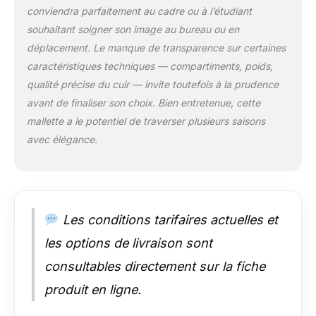
conviendra parfaitement au cadre ou à l’étudiant
bandoulière, sac à
épaule ou même
souhaitant soigner son image au bureau ou en
pour le vélo.
déplacement. Le manque de transparence sur certaines
COMPAGNON IDÉAL
caractéristiques techniques — compartiments, poids,
✔ Utilisez cet
qualité précise du cuir — invite toutefois à la prudence
élégante sac cuir en
tant que sacoche
avant de finaliser son choix. Bien entretenue, cette
pour ordinateur, sac
mallette a le potentiel de traverser plusieurs saisons
de messager, sac
avec élégance.
bandoulière,
pochette pour
documents au format
A4 et iMac/Mac
Book/Air d’Apple.|
Les conditions tarifaires actuelles et
Poids: 1000g |
Modèle: Maguire |
les options de livraison sont
Marque: SID & VAIN
Idéal pour: ordinateur
consultables directement sur la fiche
portable, macbook
produit en ligne.
de 15,4 pouces 100%
ARTISANAL -