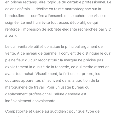
en prisme rectangulaire, typique du cartable professionnel. Le
beaucoup d'espace et
un agencement bien
coloris châtain — décliné en teinte marron/cognac sur la
pensé pour l'ordinateur
bandoulière — confère à l’ensemble une cohérence visuelle
portable, l'iPad, les
soignée. Le motif uni évite tout excès décoratif, ce qui
dossiers A4, etc.
renforce l’impression de sobriété élégante recherchée par SID
PRATIQUE ✔ Grâce à la
& VAIN.
fermeture eclair, le
produit est facilement
Le cuir véritable utilisé constitue le principal argument de
ouvert et fermé. | La
bandoulière amovible
vente. À ce niveau de gamme, il convient de distinguer le cuir
et réglable pour un
pleine fleur du cuir reconstitué : la marque ne précise pas
grand confort de
explicitement la qualité de la tannerie, ce qui mérite attention
transport : idéal comme
avant tout achat. Visuellement, la finition est propre, les
sac à bandoulière, sac
à épaule ou même pour
coutures apparentes s’inscrivent dans la tradition de la
le vélo. COMPAGNON
maroquinerie de travail. Pour un usage bureau ou
IDÉAL ✔ Utilisez cet
déplacement professionnel, l’allure générale est
élégante sac cuir en
indéniablement convaincante.
tant que sacoche pour
ordinateur, sac de
Compatibilité et usage au quotidien : pour quel type de
messager, sac