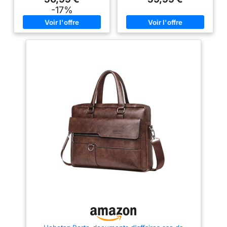
épaule ou même
(L * W * H) Poids:
Sacoche Ordinateur / Cartable /
-17%
pour le vélo.
0.75kg.Matériel: Fait par Cuir
Mallette / Sac Messenger
de Vache,doux, lisse et durable.
Homme. Grande taille. Sac
COMPAGNON IDÉAL
Grande Capacité: Plusieurs
serviette adapté pour tous les
✔ Utilisez cet
poches pour vos gadgets bien
jours: affaires, travail,
organisés. Perfectionnez pour
conférence, bureau, cours,
élégante sac cuir en
votre, 14 pouces ordinateur
lycée, scolaire. MATIERE &
tant que sacoche
portable, IAPD, téléphone,
DETAILS: Cuir synthétique
pour ordinateur, sac
livres, portefeuille, et d'autres
rigide strié style Saffiano. Sac
petits articles pour s'adapter.
Multipoche avec poche avant et
de messager, sac
Poignée Renforcée et
2 grands compartiments, dont 1
bandoulière,
Bandoulière Réglable: une
à grande ouverture.
poignée de transport
DIMENSIONS & FERMETURE: L
pochette pour
confortable sur le dessus en
36 x H 28 x l 7 cm. Sac à
documents au format
cuir souple lisse et une
fermeture éclair en métal
A4 et iMac/Mac
bandoulière réglable jusqu'à
argenté. Taille suffisante pour
120 cm. Le meilleur cadeau
ordinateur portable 13 pouces.
Book/Air d’Apple.|
d'homme élégant et pratique!
BANDOULIERE: Sangle large,
Poids: 1000g |
Comme un sac en cuir
réglable et amovible, permet un
polyvalent, il peut être utilisé
porté épaule ou croisé
Modèle: Maguire |
comme sac d'affaires homme,
confortable. POCHES:
Marque: SID & VAIN
sac de documents de
Rangements intérieurs: 1 poche
Idéal pour: ordinateur
voyage,cartable,sac à main
pour téléphone portable, 3 étuis
Business occasionnel, etc.
pour stylo, 1 séparation avec
portable, macbook
attache pour PC portable.
de 15,4 pouces 100%
Extérieur: 1 poche avant à
bouton magnétique et 1 poche
ARTISANAL -
arrière à zip.
MAROQUINERIE: ✔