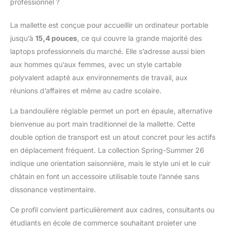
professionnel ?
bandoulière, pochette
pour documents au
format A4 et iMac/Mac
La mallette est conçue pour accueillir un ordinateur portable
Book/Air d’Apple.|
jusqu’à
15,4 pouces
, ce qui couvre la grande majorité des
Poids: 1000g | Modèle:
laptops professionnels du marché. Elle s’adresse aussi bien
Maguire | Marque: SID
aux hommes qu’aux femmes, avec un style cartable
& VAIN Idéal pour:
ordinateur portable,
polyvalent adapté aux environnements de travail, aux
macbook de 15,4
réunions d’affaires et même au cadre scolaire.
pouces 100%
ARTISANAL -
La bandoulière réglable permet un port en épaule, alternative
MAROQUINERIE: ✔
bienvenue au port main traditionnel de la mallette. Cette
L'article en cuir est fait
double option de transport est un atout concret pour les actifs
main 100%. La marque
en déplacement fréquent. La collection Spring-Summer 26
utilise uniquement de
cuir et des parties
indique une orientation saisonnière, mais le style uni et le cuir
métalliques de haute
châtain en font un accessoire utilisable toute l’année sans
qualité
dissonance vestimentaire.
Ce profil convient particulièrement aux cadres, consultants ou
étudiants en école de commerce souhaitant projeter une