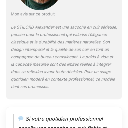
optimal | fermeture
éclair adaptée pour
une place ajustable
Mon avis sur ce produit
Sac à main avec
poignées et sac avec
Le STILORD Alexander est une sacoche en cuir sérieuse,
bandoulière réglable
pensée pour le professionnel qui valorise l’élégance
et amovible (75 - 120
classique et la durabilité des matières naturelles. Son
cm | 4 cm de large) |
sac en cuir
design intemporel et la qualité de son cuir en font un
fonctionnel: idéal
compagnon de bureau convaincant. Le poids à vide et
comme sac de
la capacité mesurée sont des limites réelles à intégrer
bureau, serviette de
dans sa réflexion avant toute décision. Pour un usage
travail, sac pour
quotidien modéré en contexte professionnel, ce modèle
l'université, sac
d'école ou sac
tient ses promesses.
d'enseignant
Structure: poche
principale avec triple
séparation, 1x poche
avec fermeture éclair,
Si votre quotidien professionnel
1x compartiment pour
ordinateur portable