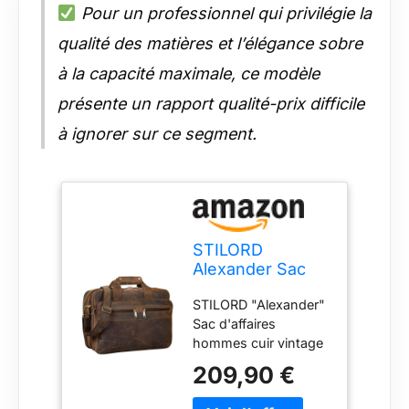
Pour un professionnel qui privilégie la
qualité des matières et l’élégance sobre
à la capacité maximale, ce modèle
présente un rapport qualité-prix difficile
à ignorer sur ce segment.
STILORD
Alexander Sac
d'affaires
STILORD "Alexander"
Hommes Cuir
Sac d'affaires
Porte-
hommes cuir vintage
Documents
en véritable cuir de
Sacoche
209,90 €
bœuf | Porte-
d'ordinateur
documents moderne
Serviette de