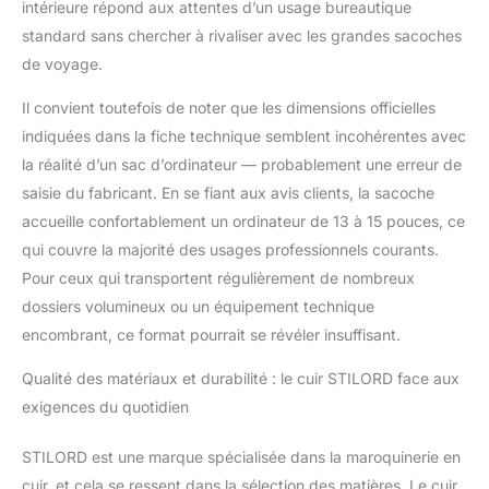
intérieure répond aux attentes d’un usage bureautique
portable allant jusqu'à
standard sans chercher à rivaliser avec les grandes sacoches
14 pouces | 1x poche
avec fermeture éclair
de voyage.
pour documents A4 |
1x poche avec
Il convient toutefois de noter que les dimensions officielles
fermeture éclair à
indiquées dans la fiche technique semblent incohérentes avec
l'avant avec 3x porte-
la réalité d’un sac d’ordinateur — probablement une erreur de
stylos, 3 x
saisie du fabricant. En se fiant aux avis clients, la sacoche
compartiments pour
accueille confortablement un ordinateur de 13 à 15 pouces, ce
cartes de crédit, 1x
compartiment pour le
qui couvre la majorité des usages professionnels courants.
téléphone portable | 2x
Pour ceux qui transportent régulièrement de nombreux
pochettes avec
dossiers volumineux ou un équipement technique
fermeture éclair | 1x
encombrant, ce format pourrait se révéler insuffisant.
poche avec fermeture
éclair à l'arrière
Qualité des matériaux et durabilité : le cuir STILORD face aux
Dimensions: 40 x 32 x
20 cm | Modèle:
exigences du quotidien
Alexander | Poids: 1850
grammes | Matière: cuir
STILORD est une marque spécialisée dans la maroquinerie en
de bœuf | Producteur:
cuir, et cela se ressent dans la sélection des matières. Le cuir