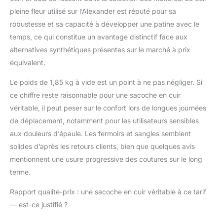
STILORD |
pleine fleur utilisé sur l’Alexander est réputé pour sa
Compatibilité:
robustesse et sa capacité à développer une patine avec le
compartiment principal
séparé et adapté pour
temps, ce qui constitue un avantage distinctif face aux
ordinateurs portables
alternatives synthétiques présentes sur le marché à prix
de 14 pouces
équivalent.
Le poids de 1,85 kg à vide est un point à ne pas négliger. Si
ce chiffre reste raisonnable pour une sacoche en cuir
véritable, il peut peser sur le confort lors de longues journées
de déplacement, notamment pour les utilisateurs sensibles
aux douleurs d’épaule. Les fermoirs et sangles semblent
solides d’après les retours clients, bien que quelques avis
mentionnent une usure progressive des coutures sur le long
terme.
Rapport qualité-prix : une sacoche en cuir véritable à ce tarif
— est-ce justifié ?