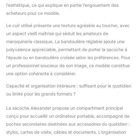
avec fermeture éclair à
l’esthétique, ce qui explique en partie l’engouement des
l'avant et à l'arrière
pour un espace optimal
acheteurs pour ce modèle.
| fermeture éclair
Le cuir utilisé présente une texture agréable au toucher, avec
adaptée pour une place
ajustable Sac à main
un aspect vieilli maîtrisé qui séduit les amateurs de
avec poignées et sac
maroquinerie classique. La bandoulière réglable ajoute une
avec bandoulière
polyvalence appréciable, permettant de porter la sacoche à
réglable et amovible (75
l’épaule ou en bandoulière croisée selon les préférences. Pour
- 120 cm | 4 cm de
large) | sac en cuir
un professionnel soucieux de son image, ce modèle constitue
fonctionnel: idéal
une option cohérente à considérer.
comme sac de bureau,
serviette de travail, sac
Capacité et organisation intérieure : suffisant pour le quotidien
pour l'université, sac
ou limité pour les grands formats ?
d'école ou sac
d'enseignant Structure:
La sacoche Alexander propose un compartiment principal
poche principale avec
conçu pour accueillir un ordinateur portable, accompagné de
triple séparation, 1x
poche avec fermeture
poches secondaires destinées aux accessoires du quotidien :
éclair, 1x compartiment
stylos, cartes de visite, câbles et documents. L’organisation
pour ordinateur