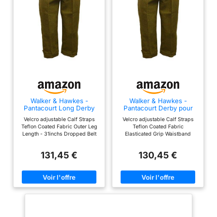
Walker & Hawkes -
Walker & Hawkes -
Pantacourt Long Derby
Pantacourt Derby pour
pour Homme - Tweed -
Homme - Tweed -
Velcro adjustable Calf Straps
Velcro adjustable Calf Straps
Chasse - Sauge foncé -
Chasse - Sauge foncé -
Teflon Coated Fabric Outer Leg
Teflon Coated Fabric
W36
W48
Length - 31inchs Dropped Belt
Elasticated Grip Waistband
Loops Inner Leg Length -
Dropped Belt Loops Inner Leg
22inchs
Length - 20inchs
131,45 €
130,45 €