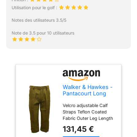
Utilisation pour le golf :
Notes des utilisateurs 3.5/5
Note de 3.5 pour 10 utilisateurs
Walker & Hawkes -
Pantacourt Long
Derby pour Homme
Velcro adjustable Calf
- Tweed - Chasse -
Straps Teflon Coated
Sauge foncé - W36
Fabric Outer Leg Length
- 31inchs Dropped Belt
131,45 €
Loops Inner Leg Length