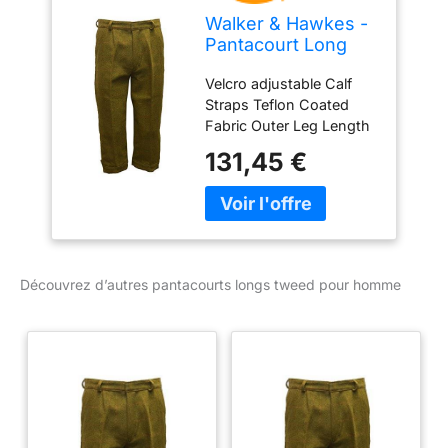
Walker & Hawkes -
Pantacourt Long
Derby pour Homme
Velcro adjustable Calf
- Tweed - Chasse -
Straps Teflon Coated
Sauge foncé - W36
Fabric Outer Leg Length
- 31inchs Dropped Belt
131,45 €
Loops Inner Leg Length
- 22inchs
Découvrez d’autres pantacourts longs tweed pour homme